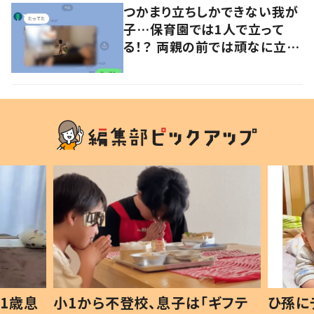
つかまり立ちしかできない我が
子…保育園では1人で立って
る！？ 両親の前では頑なに立た
ない1歳児が可愛すぎる…！
1歳息
小1から不登校、息子は「ギフテ
ひ孫に