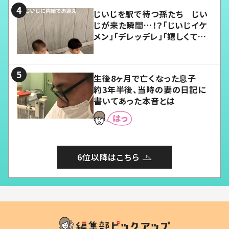
じいじを駅で待つ孫たち じい
じが来た瞬間…！？「じいじイケ
メン」「デレッデレ」「嬉しくて可
愛くてたまらない」「幸せになれ
る」
生後8ヶ月で亡くなった息子
約3年半後、当時の妻の日記に
書いてあった本音とは
6位以降はこちら