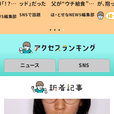
「！？」
ッド」だった 父が“ウチ給食”を
が、抱
に「可愛
作り続ける理由とは #令和の親
「涙が
SNSで話題
ほ・とせなNEWS編集部
WS編集部
#令和の子
い」
ニュース
SNS