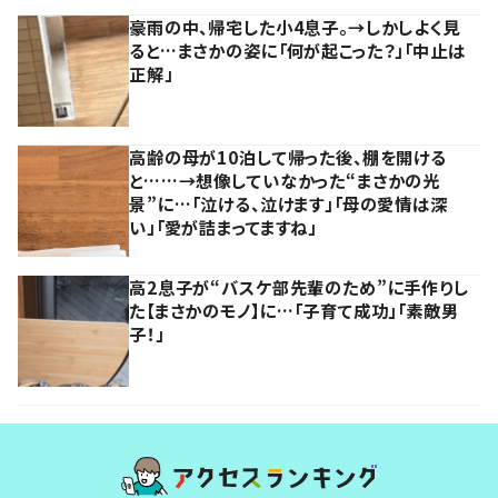
豪雨の中、帰宅した小4息子。→しかしよく見
ると…まさかの姿に「何が起こった？」「中止は
正解」
高齢の母が10泊して帰った後、棚を開ける
と……→想像していなかった“まさかの光
景”に…「泣ける、泣けます」「母の愛情は深
い」「愛が詰まってますね」
高2息子が“バスケ部先輩のため”に手作りし
た【まさかのモノ】に…「子育て成功」「素敵男
子！」