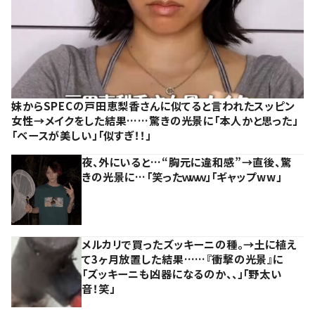
妹からSPECの戸田恵梨香さんに似てると言われたスッピン
女性→メイクをした結果……驚きの光景に「本人かと思った」
「ベースが美しい」「似すぎ！！」
夜、外にいると…“胸元に違和感”→直後、驚
きの光景に…「笑ったｗｗｗ」「ギャップww」
メルカリで買ったズッキーニの種。→土に植え
て3ヶ月放置した結果……『衝撃の光景』に
「ズッキーニも凶器になるのか、、」「野太い
音！笑」