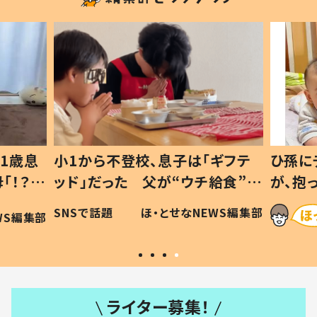
1歳息
小1から不登校、息子は「ギフテ
ひ孫に
「！？」
ッド」だった 父が“ウチ給食”を
が、抱
に「可愛
作り続ける理由とは #令和の親
「涙が
SNSで話題
ほ・とせなNEWS編集部
WS編集部
#令和の子
い」
ライター募集！