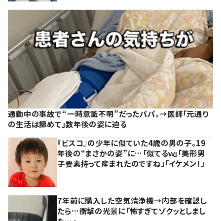
通勤中の事故で“一時意識不明”だったパパ。→医師「元通り
の生活は諦めて」数年後の姿に迫る
『ビスコ』の少年に似ていた4歳の男の子。19
年後の“まさかの姿”に…「似てるｗ」「美形男
子要素持って産まれたのですね」「イケメン！」
7年前に購入した空気清浄機→内部を確認し
たら…衝撃の光景に「怖すぎてゾクッとしまし