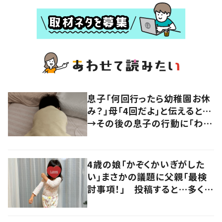
息子「何回行ったら幼稚園お休
み？」母「4回だよ」と伝えると…
→その後の息子の行動に「わか
るよその気持ち」「うちの子も！」
の声
4歳の娘「かぞくかいぎがした
い」まさかの議題に父親「最検
討事項！」 投稿すると…多くの
意見が寄せられる！