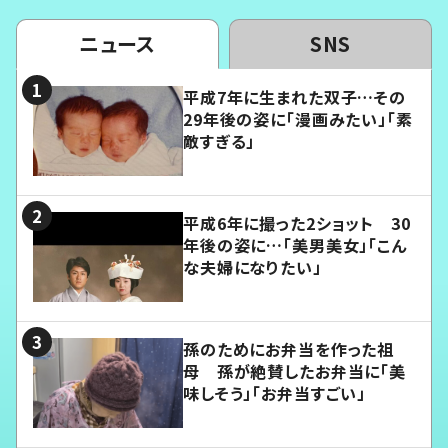
ニュース
SNS
平成7年に生まれた双子…その
29年後の姿に「漫画みたい」「素
敵すぎる」
平成6年に撮った2ショット 30
年後の姿に…「美男美女」「こん
な夫婦になりたい」
孫のためにお弁当を作った祖
母 孫が絶賛したお弁当に「美
味しそう」「お弁当すごい」