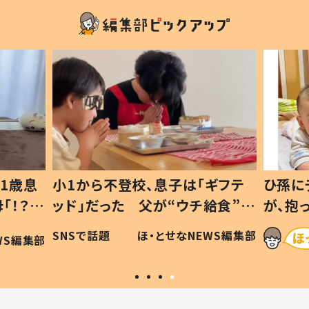
1歳息
小1から不登校、息子は「ギフテ
ひ孫に
「！？」
ッド」だった 父が“ウチ給食”を
が、抱
に「可愛
作り続ける理由とは #令和の親
「涙が
SNSで話題
ほ・とせなNEWS編集部
WS編集部
#令和の子
い」