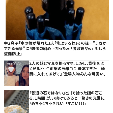
中2息子「傘の柄が壊れた」夫「修理するわ」その後…”まさか
すぎる光景”に「想像の斜め上だったｗ」「魔改造やｗ」「むしろ
盗難防止」
2人の娘と写真を撮るママ。しかし、背後をよ
く見ると…“衝撃の光景”に「最高すぎた」「仲
間に入れてあげて」「登場人物みんな可愛い」
「普通の石ではない」と川で拾った謎の石こ
ろ。1時間、洗い続けてみると…驚きの光景に
「めちゃくちゃきれい」「すごい！！！」