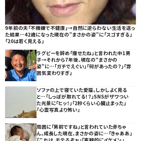
9年前の夫「不機嫌で不健康」→自然に逆らわない生活を送っ
た結果…42歳になった現在の”まさかの姿”に「スゴすぎる」
「20は若く見える」
ラグビーを辞め「痩せたね」と言われた中1男
子→それから7年後、現在の“まさかの
姿”に…「ガチでえぐい」「何があったの？」「雰
囲気変わりすぎ」
ソファの上で寝ていた愛猫。しかしよく見る
と…「しっぽが取れてる！？」SNSがザワつい
た光景に「ヒッ！」「2秒くらい心臓止まった」
「心霊写真より怖い」
周囲に「男前ですね」と言われていた赤ちゃ
ん。成長した現在、まさかの姿に…「きゃああ」
「これは、モテるぞぉ」「客観的にイケメン」