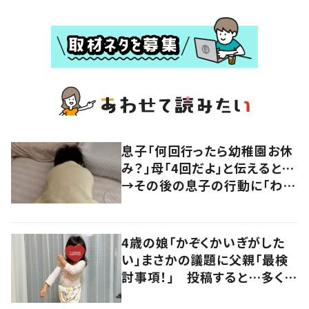
息子「何回行ったら幼稚園お休
み？」母「4回だよ」と伝えると…
→その後の息子の行動に「わか
るよその気持ち」「うちの子も！」
の声
4歳の娘「かぞくかいぎがした
い」まさかの議題に父親「最検
討事項！」 投稿すると…多くの
意見が寄せられる！