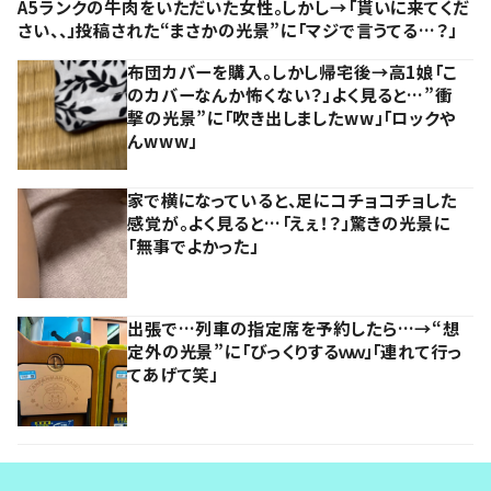
A5ランクの牛肉をいただいた女性。しかし→「貰いに来てくだ
さい、、」投稿された“まさかの光景”に「マジで言うてる…？」
布団カバーを購入。しかし帰宅後→高1娘「こ
のカバーなんか怖くない？」よく見ると…”衝
撃の光景”に「吹き出しましたww」「ロックや
んwww」
家で横になっていると、足にコチョコチョした
感覚が。よく見ると…「えぇ！？」驚きの光景に
「無事でよかった」
出張で…列車の指定席を予約したら…→“想
定外の光景”に「びっくりするｗｗ」「連れて行っ
てあげて笑」