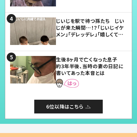
じいじを駅で待つ孫たち じい
じが来た瞬間…！？「じいじイケ
メン」「デレッデレ」「嬉しくて可
愛くてたまらない」「幸せになれ
る」
生後8ヶ月で亡くなった息子
約3年半後、当時の妻の日記に
書いてあった本音とは
6位以降はこちら