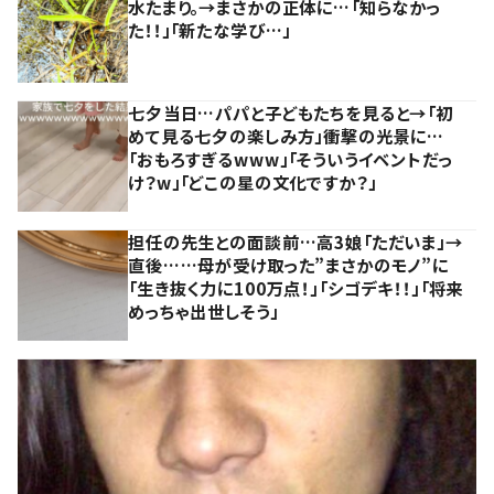
水たまり。→まさかの正体に…「知らなかっ
た！！」「新たな学び…」
七夕当日…パパと子どもたちを見ると→「初
めて見る七夕の楽しみ方」衝撃の光景に…
「おもろすぎるwww」「そういうイベントだっ
け？w」「どこの星の文化ですか？」
担任の先生との面談前…高3娘「ただいま」→
直後……母が受け取った”まさかのモノ”に
「生き抜く力に100万点！」「シゴデキ！！」「将来
めっちゃ出世しそう」