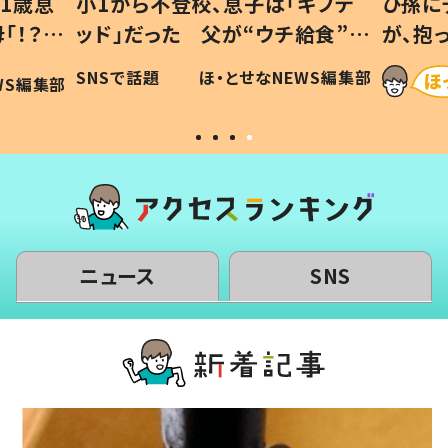
1歳息
小1から不登校、息子は「ギフテ
ひ孫に
「！？」
ッド」だった 父が“ウチ給食”を
が、抱
に「可愛
作り続ける理由とは #令和の親
「涙が
SNSで話題
ほ・とせなNEWS編集部
WS編集部
#令和の子
い」
ニュース
SNS