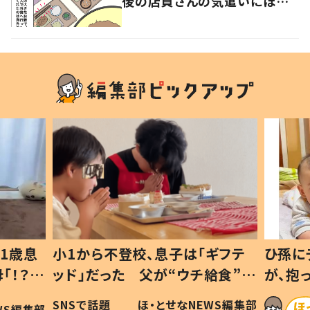
後の店員さんの気遣いにほっこ
り…！
1歳息
小1から不登校、息子は「ギフテ
ひ孫に
「！？」
ッド」だった 父が“ウチ給食”を
が、抱
に「可愛
作り続ける理由とは #令和の親
「涙が
SNSで話題
ほ・とせなNEWS編集部
WS編集部