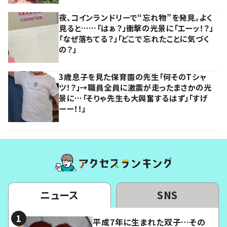
夜、コインランドリーで“忘れ物”を発見。よく
見ると……「はぁ？」衝撃の光景に「エーッ！？」
「なぜ落ちてる？」「どこで忘れたことに気づく
の？」
3歳息子を見た保育園の先生「何そのTシャ
ツ！？」→職員全員に激震が走ったまさかの光
景に…「そりゃ先生も大興奮するはず」「すげ
ーー！！」
ニュース
SNS
平成7年に生まれた双子…その