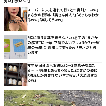
愛い」「渋い～！」
スーパーに夫を連れて行くと…妻「おーいw」
まさかの行動に「奥さん美人！」「めっちゃわか
るww」「楽しそうww」
「絵にあう言葉を書きなさい」息子の”まさか
の解答”に…母「正解でよいでしょうか？」→衝
撃の光景に「声出して笑ったｗ」「天才だと思
います」
ママが保育園へお迎えに→2歳息子を見た
ら……「先生とめっちゃ笑った」まさかの姿に
「幼児しか許されないヤツww」「大渋滞すぎ
るw」