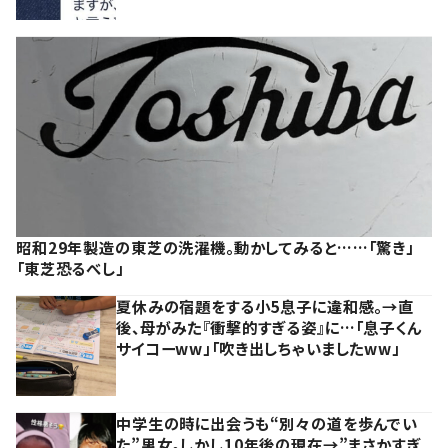
昭和29年製造の東芝の洗濯機。動かしてみると……「驚き」
「東芝恐るべし」
夏休みの宿題をする小5息子に違和感。→直
後、母がみた『衝撃的すぎる姿』に…「息子くん
サイコーww」「吹き出しちゃいましたww」
中学生の時に出会うも“別々の道を歩んでい
た”男女。しかし10年後の現在→”まさかすぎ