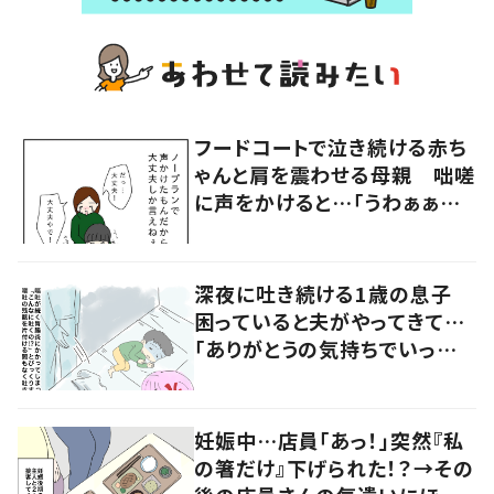
フードコートで泣き続ける赤ち
ゃんと肩を震わせる母親 咄嗟
に声をかけると…「うわぁぁぁ」
大声で泣く母親に共感の声
深夜に吐き続ける1歳の息子
困っていると夫がやってきて…
「ありがとうの気持ちでいっぱ
いです」
妊娠中…店員「あっ！」突然『私
の箸だけ』下げられた！？→その