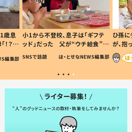
1歳息
小1から不登校、息子は「ギフテ
ひ孫に
「！？」
ッド」だった 父が“ウチ給食”を
が、抱
に「可愛
作り続ける理由とは #令和の親
「涙が
SNSで話題
ほ・とせなNEWS編集部
WS編集部
#令和の子
い」
ライター募集！
“人”のグッドニュースの取材・執筆をしてみませんか？