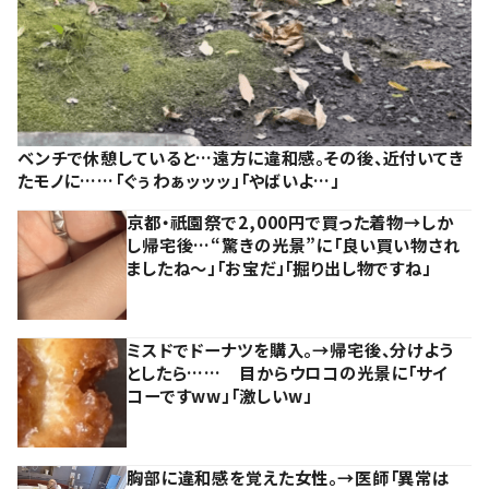
ベンチで休憩していると…遠方に違和感。その後、近付いてき
たモノに……「ぐぅわぁッッッ」「やばいよ…」
京都・祇園祭で2,000円で買った着物→しか
し帰宅後…“驚きの光景”に「良い買い物され
ましたね～」「お宝だ」「掘り出し物ですね」
ミスドでドーナツを購入。→帰宅後、分けよう
としたら…… 目からウロコの光景に「サイ
コーですww」「激しいw」
胸部に違和感を覚えた女性。→医師「異常は