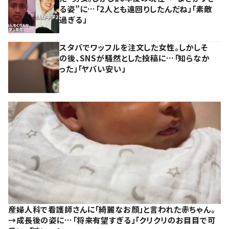
る姿”に…「2人とも遠回りしたんだね」「素敵
過ぎる」
スタバでワッフルを注文した女性。しかしそ
の後、SNSが騒然とした投稿に…「知らなか
った」「ヤバい安い」
産婦人科で看護師さんに「綺麗なお顔」と言われた赤ちゃん。
→成長後の姿に…「将来有望すぎる」「クリクリのお目目で可