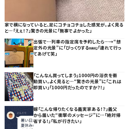
家で横になっていると、足にコチョコチョした感覚が。よく見る
と…「えぇ！？」驚きの光景に「無事でよかった」
出張で…列車の指定席を予約したら…→“想
定外の光景”に「びっくりするｗｗ」「連れて行っ
てあげて笑」
「こんなん買ってしまう」1000円の浴衣を衝
動買い。よく見ると…“驚きの光景”に「これは
即買い」「1000円だったのですか？！」
嫁「こんな帰りたくなる義実家ある！？」義父
から届いた“衝撃のメッセージ”に…「絶対帰
省する！」「私が行きたい」