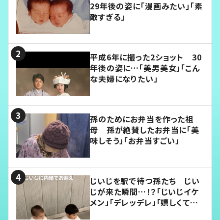
29年後の姿に「漫画みたい」「素
敵すぎる」
平成6年に撮った2ショット 30
年後の姿に…「美男美女」「こん
な夫婦になりたい」
孫のためにお弁当を作った祖
母 孫が絶賛したお弁当に「美
味しそう」「お弁当すごい」
じいじを駅で待つ孫たち じい
じが来た瞬間…！？「じいじイケ
メン」「デレッデレ」「嬉しくて可
愛くてたまらない」「幸せになれ