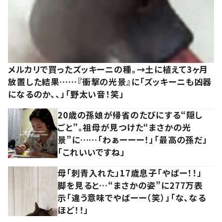
メルカリで買ったズッキーニの種。→土に植えて3ヶ月
放置した結果……『衝撃の光景』に「ズッキーニも凶器
になるのか、、」「野太い音！笑」
20歳の孫娘が帰省のたびにする“隠し
ごと”。祖母が見つけた“まさかの光
景”に……「わぁーーー！」「最高の孫だ」
「これいいですね」
母「刺青入れた」17歳息子「やばー！！」
脚を見ると…“まさかの姿”に277万表
示「違う意味でやばーー（笑）」「な、なる
ほど！！」