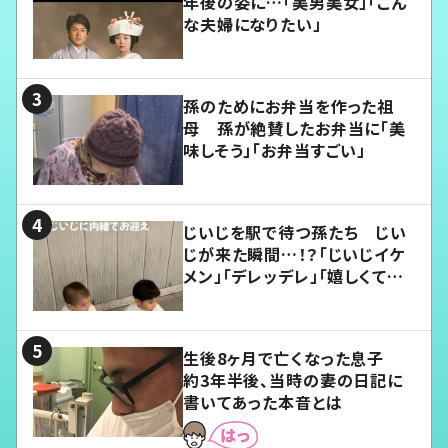
年後の姿に…「美男美女」「こん
な夫婦になりたい」
孫のためにお弁当を作った祖
母 孫が絶賛したお弁当に「美
味しそう」「お弁当すごい」
じいじを駅で待つ孫たち じい
じが来た瞬間…！？「じいじイケ
メン」「デレッデレ」「嬉しくて可
愛くてたまらない」「幸せになれ
る」
生後8ヶ月で亡くなった息子
約3年半後、当時の妻の日記に
書いてあった本音とは