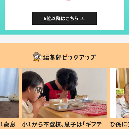
6位以降はこちら
1歳息
小1から不登校、息子は「ギフテ
ひ孫に