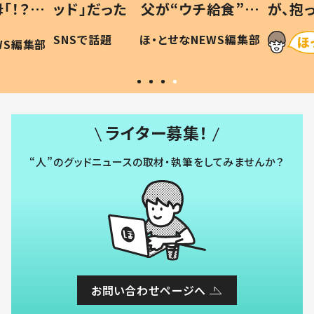
「！？」
ッド」だった 父が“ウチ給食”を
が、抱
に「可愛
作り続ける理由とは #令和の親
「涙が
SNSで話題
ほ・とせなNEWS編集部
WS編集部
#令和の子
い」
ライター募集！
“人”のグッドニュースの取材・執筆をしてみませんか？
お問い合わせページへ