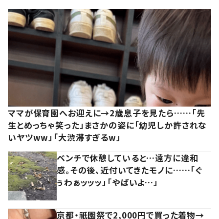
ママが保育園へお迎えに→2歳息子を見たら……「先
生とめっちゃ笑った」まさかの姿に「幼児しか許されな
いヤツww」「大渋滞すぎるw」
ベンチで休憩していると…遠方に違和
感。その後、近付いてきたモノに……「ぐ
ぅわぁッッッ」「やばいよ…」
京都・祇園祭で2,000円で買った着物→