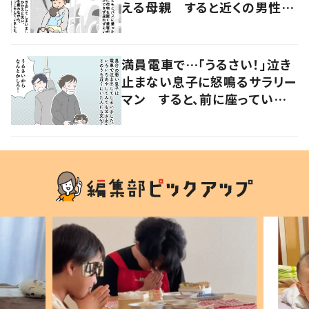
える母親 すると近くの男性が
声をかけ…「涙が出そうでした」
満員電車で…「うるさい！」泣き
止まない息子に怒鳴るサラリー
マン すると、前に座っていた
女性からの助け船に「感謝いっ
ぱい」