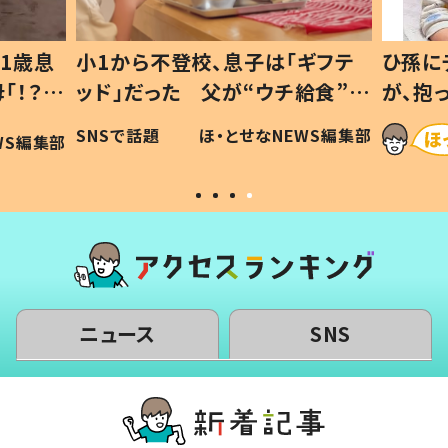
1歳息
小1から不登校、息子は「ギフテ
ひ孫に
「！？」
ッド」だった 父が“ウチ給食”を
が、抱
に「可愛
作り続ける理由とは #令和の親
「涙が
SNSで話題
ほ・とせなNEWS編集部
WS編集部
#令和の子
い」
ニュース
SNS