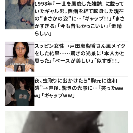
1998年『一世を風靡した雑誌』に載って
いたギャル男。闘病を経て転身した現在
の”まさかの姿”に…「ギャップ！！」「まさ
かすぎる」「今も昔もかっこいい」「素晴
らしい」
スッピン女性→戸田恵梨香さん風メイク
をした結果……驚きの光景に「本人かと
思った」「ベースが美しい」「似すぎ！！」
夜、虫取りに出かけたら“胸元に違和
感”→直後、驚きの光景に…「笑ったｗｗ
ｗ」「ギャップww」