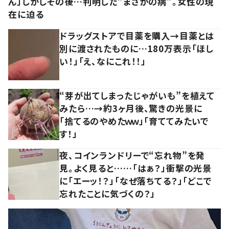
ん」しかしその後…判明した”まさかの病”。女性の現
在に迫る
ドラッグストアで目薬を購入→目薬とは
別に渡されたものに…180万表示「ほし
い！」「え、なにこれ！！」
“芽が出てしまったじゃがいも”を植えて
みたら…→約3ヶ月後、驚きの光景に
「捨てるのやめたｗｗ」「育ててみたいで
す！」
夜、コインランドリーで“忘れ物”を発
見。よく見ると……「はぁ？」衝撃の光景
に「エーッ！？」「なぜ落ちてる？」「どこで
忘れたことに気づくの？」