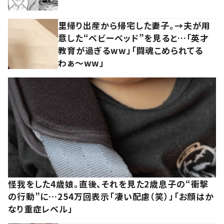
里帰り出産から帰宅した妻子。→夫が用
意した“ベビーベッド”を見ると…「英才
教育が過ぎるww」「闘魂こめられてる
わぁ～ww」
怪我をした4歳娘。直後、それを見た2歳息子の“衝撃
の行動”に…254万回表示「凄い配慮（笑）」「お顔はか
なり重症レベル」