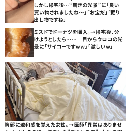
しかし帰宅後…“驚きの光景”に「良い
買い物されましたね～」「お宝だ」「掘り
出し物ですね」
ミスドでドーナツを購入。→帰宅後、分
けようとしたら…… 目からウロコの光
景に「サイコーですww」「激しいw」
胸部に違和感を覚えた女性。→医師「異常はありませ