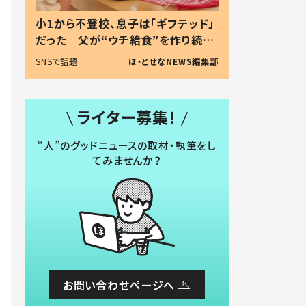
小1から不登校、息子は「ギフテッド」
だった 父が“ウチ給食”を作り続け
る理由とは #令和の親 #令和の子
SNSで話題
ほ・とせなNEWS編集部
ライター募集！
“人”のグッドニュースの取材・執筆をし
てみませんか？
お問い合わせページへ