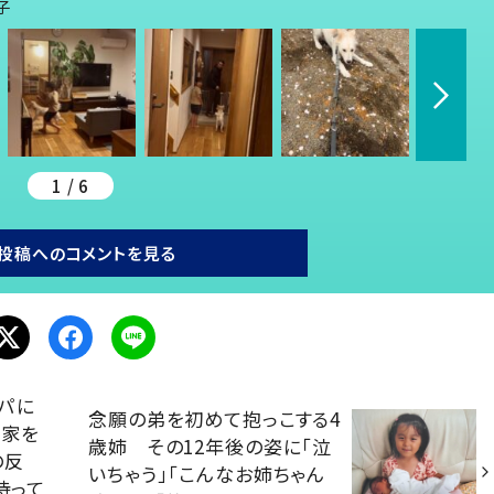
子
1 / 6
投稿へのコメントを見る
パに
念願の弟を初めて抱っこする4
で家を
歳姉 その12年後の姿に「泣
の反
いちゃう」「こんなお姉ちゃん
待って