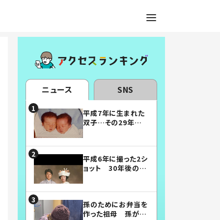
ニュース
SNS
平成7年に生まれた
双子…その29年後
の姿に「漫画みたい」
「素敵すぎる」
平成6年に撮った2シ
ョット 30年後の姿
に…「美男美女」「こ
んな夫婦になりた
い」
孫のためにお弁当を
作った祖母 孫が絶