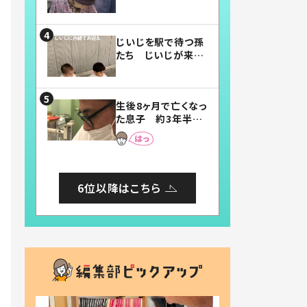
賛したお弁当に「美
味しそう」「お弁当す
ごい」
じいじを駅で待つ孫
たち じいじが来た
瞬間…！？「じいじイ
ケメン」「デレッデレ」
「嬉しくて可愛くてた
生後8ヶ月で亡くなっ
まらない」「幸せにな
た息子 約3年半
れる」
後、当時の妻の日記
に書いてあった本音
とは
6位以降はこちら