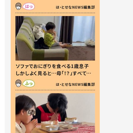
た本音とは
ほ・とせなNEWS編集部
ソファでおにぎりを食べる1歳息子
しかしよく見ると…母「！？」すべてを
察した母の投稿に「可愛いから許
ほ・とせなNEWS編集部
す！」「現行犯〜」