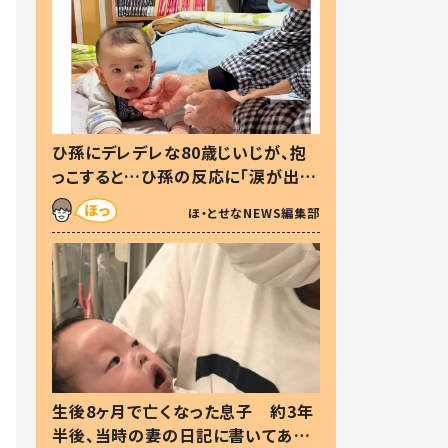
ひ孫にデレデレな80歳じいじが、抱
っこすると…ひ孫の反応に「涙が出ま
した」「可愛くて仕方ない」
ほ・とせなNEWS編集部
生後8ヶ月で亡くなった息子 約3年
半後、当時の妻の日記に書いてあっ