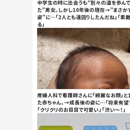
中学生の時に出会うも“別々の道を歩ん
た”男女。しかし10年後の現在→”まさか
姿”に…「2人とも遠回りしたんだね」「素
る」
産婦人科で看護師さんに「綺麗なお顔」と
た赤ちゃん。→成長後の姿に…「将来有望
「クリクリのお目目で可愛い」「渋い～！」