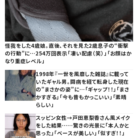
怪我をした4歳娘。直後、それを見た2歳息子の“衝撃
の行動”に…254万回表示「凄い配慮（笑）」「お顔はか
なり重症レベル」
1998年『一世を風靡した雑誌』に載って
いたギャル男。闘病を経て転身した現在
の”まさかの姿”に…「ギャップ！！」「まさ
かすぎる」「今も昔もかっこいい」「素晴
らしい」
スッピン女性→戸田恵梨香さん風メイク
をした結果……驚きの光景に「本人かと
思った」「ベースが美しい」「似すぎ！！」