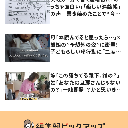
っちゃ面白い」「楽しい連絡帳」
の声 書き始めたことで“育児
に変化”も
母「本読んでると思ったら…」3
歳娘の”予想外の姿”に衝撃！
子どもらしい珍行動に「二度見
しました」「何でこうなった」の
声
嫁「この落ちてる靴下、誰の？」
姑「あなたの旦那さんじゃない
の？」一触即発！？かと思いき
や…持ち主が判明し「声だして
大爆笑しちゃった」