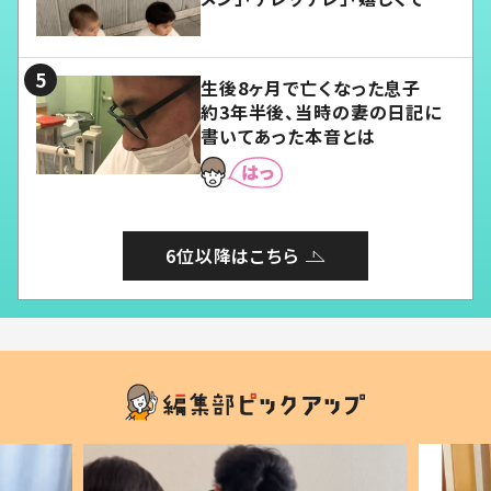
愛くてたまらない」「幸せになれ
る」
生後8ヶ月で亡くなった息子
約3年半後、当時の妻の日記に
書いてあった本音とは
6位以降はこちら