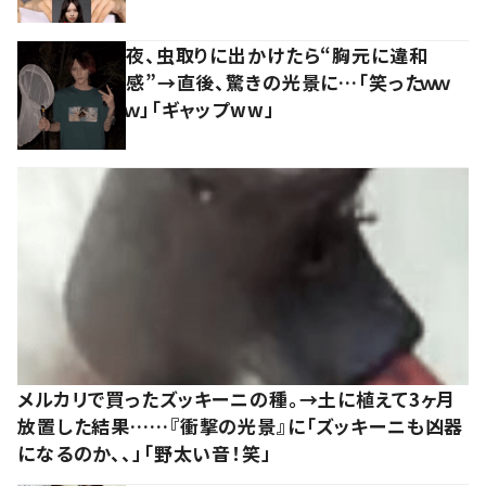
夜、虫取りに出かけたら“胸元に違和
感”→直後、驚きの光景に…「笑ったｗｗ
ｗ」「ギャップww」
メルカリで買ったズッキーニの種。→土に植えて3ヶ月
放置した結果……『衝撃の光景』に「ズッキーニも凶器
になるのか、、」「野太い音！笑」