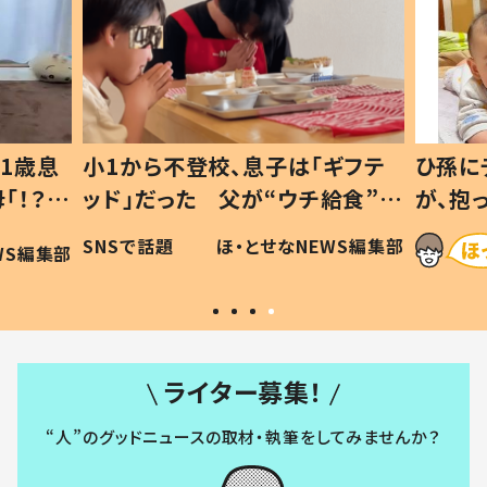
1歳息
小1から不登校、息子は「ギフテ
ひ孫に
「！？」
ッド」だった 父が“ウチ給食”を
が、抱
に「可愛
作り続ける理由とは #令和の親
「涙が
SNSで話題
ほ・とせなNEWS編集部
WS編集部
#令和の子
い」
ライター募集！
“人”のグッドニュースの取材・執筆をしてみませんか？