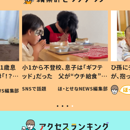
1歳息
小1から不登校、息子は「ギフテ
ひ孫に
「！？」
ッド」だった 父が“ウチ給食”を
が、抱
に「可愛
作り続ける理由とは #令和の親
「涙が
SNSで話題
ほ・とせなNEWS編集部
WS編集部
#令和の子
い」