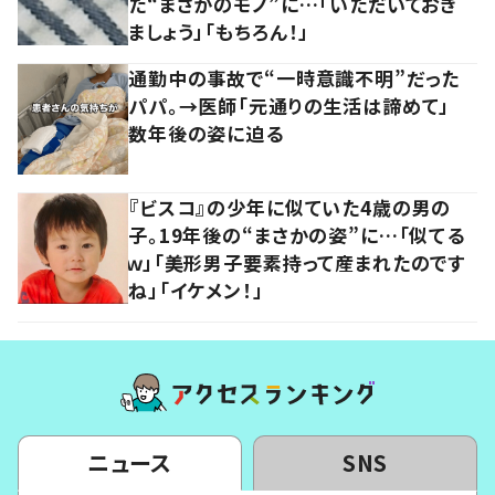
た“まさかのモノ”に…「いただいておき
ましょう」「もちろん！」
通勤中の事故で“一時意識不明”だった
パパ。→医師「元通りの生活は諦めて」
数年後の姿に迫る
『ビスコ』の少年に似ていた4歳の男の
子。19年後の“まさかの姿”に…「似てる
ｗ」「美形男子要素持って産まれたのです
ね」「イケメン！」
ニュース
SNS