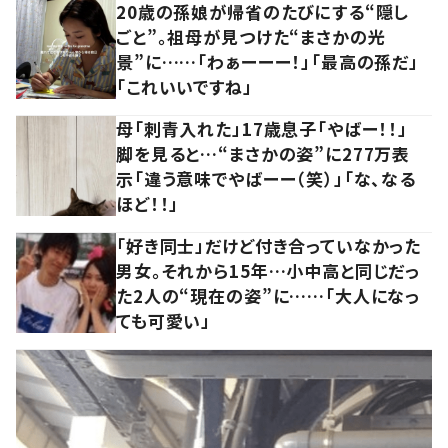
20歳の孫娘が帰省のたびにする“隠し
ごと”。祖母が見つけた“まさかの光
景”に……「わぁーーー！」「最高の孫だ」
「これいいですね」
母「刺青入れた」17歳息子「やばー！！」
脚を見ると…“まさかの姿”に277万表
示「違う意味でやばーー（笑）」「な、なる
ほど！！」
「好き同士」だけど付き合っていなかった
男女。それから15年…小中高と同じだっ
た2人の“現在の姿”に……「大人になっ
ても可愛い」