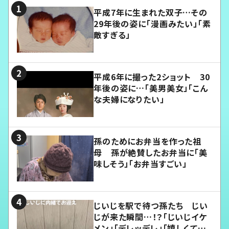
平成7年に生まれた双子…その
29年後の姿に「漫画みたい」「素
敵すぎる」
平成6年に撮った2ショット 30
年後の姿に…「美男美女」「こん
な夫婦になりたい」
孫のためにお弁当を作った祖
母 孫が絶賛したお弁当に「美
味しそう」「お弁当すごい」
じいじを駅で待つ孫たち じい
じが来た瞬間…！？「じいじイケ
メン」「デレッデレ」「嬉しくて可