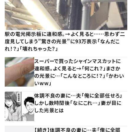
駅の電光掲示板に違和感。→よく見ると……思わず二
度見してしまう”驚きの光景”に93万表示「なんだこ
れ！？」「壊れちゃった？」
スーパーで買ったシャインマスカットに
違和感。よく見ると→「何これ？」まさか
の光景に…「こんなところに！？」「かわい
いww」
体調不良の妻に…夫「俺に全部任せろ」
しかし数時間後「なにこれ…」妻が目に
した光景とは
【続き】体調不良の妻に…夫「俺に全部