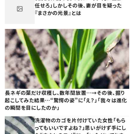
任せろ」しかしその後、妻が目を疑った
『まさかの光景』とは
長ネギの葉だけ収穫し、数年間放置…→その後、掘り
起こしてみた結果…“驚愕の姿”に「え？」「我々は進化
の瞬間を目にしたのか」
洗濯物のカゴを片付けていた女性「もら
ってもいいですよね？」思いがけず手にし