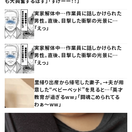
も大興奮するはず」「すげーー！！」
実家解体中…作業員に話しかけられた
男性。直後、目撃した衝撃の光景に…
「えっ」
実家解体中…作業員に話しかけられた
男性。直後、目撃した衝撃の光景に…
「えっ」
里帰り出産から帰宅した妻子。→夫が用
意した“ベビーベッド”を見ると…「英才
教育が過ぎるww」「闘魂こめられてる
わぁ～ww」