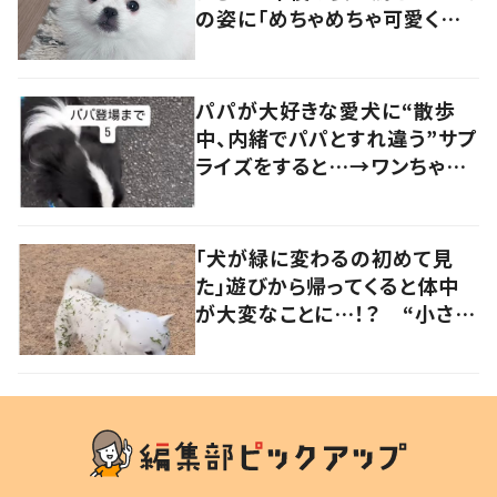
の姿に「めちゃめちゃ可愛くて
笑いました」「個性が光ってる」
の声
パパが大好きな愛犬に“散歩
中、内緒でパパとすれ違う”サプ
ライズをすると…→ワンちゃん
の反応に「可愛すぎる」「賢い
子」の声
「犬が緑に変わるの初めて見
た」遊びから帰ってくると体中
が大変なことに…！？ “小さい
秋を見つけた犬”が可愛い…！