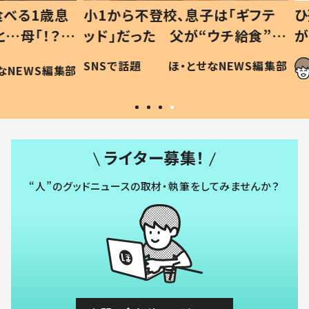
1歳息
小1から不登校、息子は「ギフテ
ひ孫に
「！？」
ッド」だった 父が“ウチ給食”を
が、抱
に「可愛
作り続ける理由とは #令和の親
「涙が
SNSで話題
ほ・とせなNEWS編集部
WS編集部
#令和の子
い」
ライター募集！
“人”のグッドニュースの取材・執筆をしてみませんか？