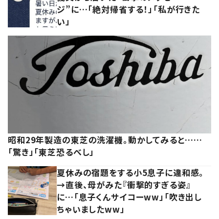
ジ”に…「絶対帰省する！」「私が行きた
い」
昭和29年製造の東芝の洗濯機。動かしてみると……
「驚き」「東芝恐るべし」
夏休みの宿題をする小5息子に違和感。
→直後、母がみた『衝撃的すぎる姿』
に…「息子くんサイコーww」「吹き出し
ちゃいましたww」