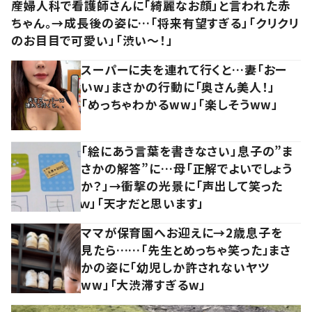
産婦人科で看護師さんに「綺麗なお顔」と言われた赤
ちゃん。→成長後の姿に…「将来有望すぎる」「クリクリ
のお目目で可愛い」「渋い～！」
スーパーに夫を連れて行くと…妻「おー
いw」まさかの行動に「奥さん美人！」
「めっちゃわかるww」「楽しそうww」
「絵にあう言葉を書きなさい」息子の”ま
さかの解答”に…母「正解でよいでしょう
か？」→衝撃の光景に「声出して笑った
ｗ」「天才だと思います」
ママが保育園へお迎えに→2歳息子を
見たら……「先生とめっちゃ笑った」まさ
かの姿に「幼児しか許されないヤツ
ww」「大渋滞すぎるw」