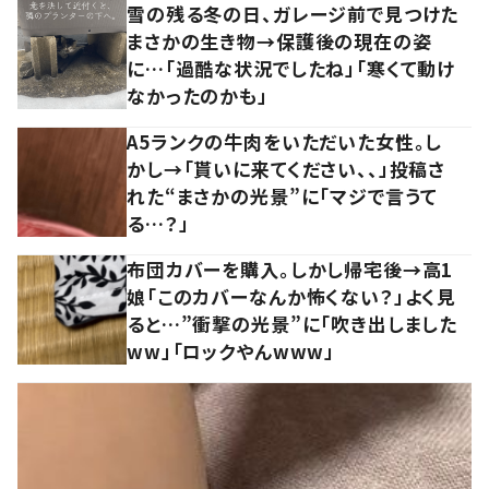
雪の残る冬の日、ガレージ前で見つけた
まさかの生き物→保護後の現在の姿
に…「過酷な状況でしたね」「寒くて動け
なかったのかも」
A5ランクの牛肉をいただいた女性。し
かし→「貰いに来てください、、」投稿さ
れた“まさかの光景”に「マジで言うて
る…？」
布団カバーを購入。しかし帰宅後→高1
娘「このカバーなんか怖くない？」よく見
ると…”衝撃の光景”に「吹き出しました
ww」「ロックやんwww」