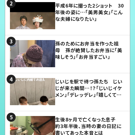
平成6年に撮った2ショット 30
年後の姿に…「美男美女」「こん
な夫婦になりたい」
孫のためにお弁当を作った祖
母 孫が絶賛したお弁当に「美
味しそう」「お弁当すごい」
じいじを駅で待つ孫たち じい
じが来た瞬間…！？「じいじイケ
メン」「デレッデレ」「嬉しくて可
愛くてたまらない」「幸せになれ
る」
生後8ヶ月で亡くなった息子
約3年半後、当時の妻の日記に
書いてあった本音とは