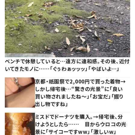
ベンチで休憩していると…遠方に違和感。その後、近付
いてきたモノに……「ぐぅわぁッッッ」「やばいよ…」
京都・祇園祭で2,000円で買った着物→
しかし帰宅後…“驚きの光景”に「良い
買い物されましたね～」「お宝だ」「掘り
出し物ですね」
ミスドでドーナツを購入。→帰宅後、分
けようとしたら…… 目からウロコの光
景に「サイコーですww」「激しいw」