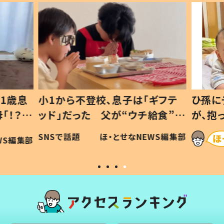
1歳息
小1から不登校、息子は「ギフテ
ひ孫に
「！？」
ッド」だった 父が“ウチ給食”を
が、抱
に「可愛
作り続ける理由とは #令和の親
「涙が
SNSで話題
ほ・とせなNEWS編集部
WS編集部
#令和の子
い」