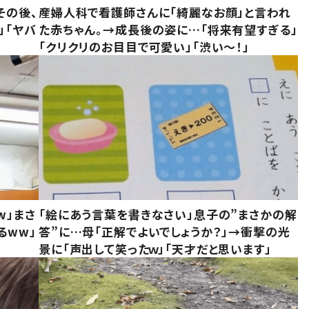
その後、
産婦人科で看護師さんに「綺麗なお顔」と言われ
」「ヤバ
た赤ちゃん。→成長後の姿に…「将来有望すぎる」
「クリクリのお目目で可愛い」「渋い～！」
w」まさ
「絵にあう言葉を書きなさい」息子の”まさかの解
るww」
答”に…母「正解でよいでしょうか？」→衝撃の光
景に「声出して笑ったｗ」「天才だと思います」