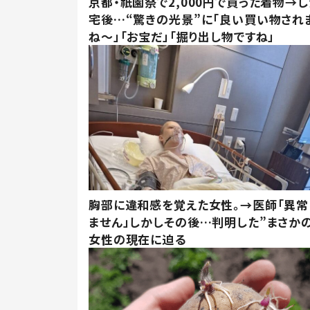
京都・祇園祭で2,000円で買った着物→
宅後…“驚きの光景”に「良い買い物され
ね～」「お宝だ」「掘り出し物ですね」
胸部に違和感を覚えた女性。→医師「異常
ません」しかしその後…判明した”まさかの
女性の現在に迫る