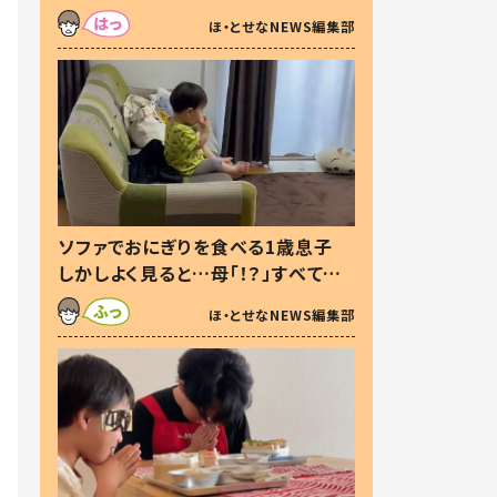
た本音とは
ほ・とせなNEWS編集部
ソファでおにぎりを食べる1歳息子
しかしよく見ると…母「！？」すべてを
察した母の投稿に「可愛いから許
ほ・とせなNEWS編集部
す！」「現行犯〜」