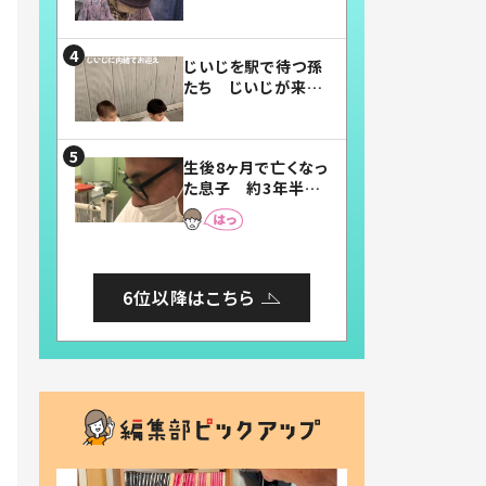
賛したお弁当に「美
味しそう」「お弁当す
ごい」
じいじを駅で待つ孫
たち じいじが来た
瞬間…！？「じいじイ
ケメン」「デレッデレ」
「嬉しくて可愛くてた
生後8ヶ月で亡くなっ
まらない」「幸せにな
た息子 約3年半
れる」
後、当時の妻の日記
に書いてあった本音
とは
6位以降はこちら