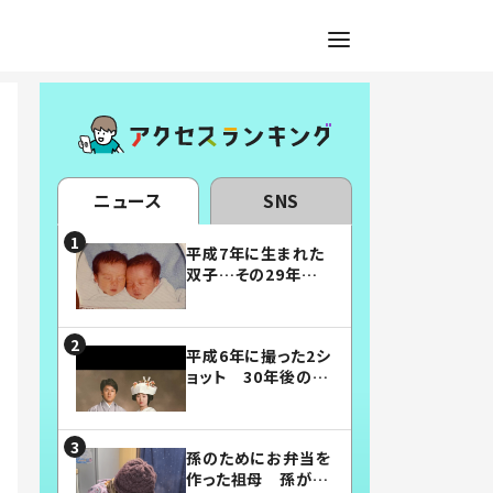
ニュース
SNS
平成7年に生まれた
双子…その29年後
の姿に「漫画みたい」
「素敵すぎる」
平成6年に撮った2シ
ョット 30年後の姿
に…「美男美女」「こ
んな夫婦になりた
い」
孫のためにお弁当を
作った祖母 孫が絶