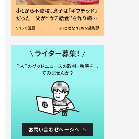
小1から不登校、息子は「ギフテッド」
だった 父が“ウチ給食”を作り続け
る理由とは #令和の親 #令和の子
SNSで話題
ほ・とせなNEWS編集部
ライター募集！
“人”のグッドニュースの取材・執筆をし
てみませんか？
お問い合わせページへ