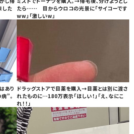
しかし帰
ミスドでドーナツを購入。→帰宅後、分けようとし
ました
たら…… 目からウロコの光景に「サイコーです
ww」「激しいw」
はあり
ドラッグストアで目薬を購入→目薬とは別に渡さ
病”。
れたものに…180万表示「ほしい！」「え、なにこ
れ！！」