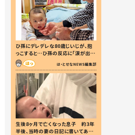
ひ孫にデレデレな80歳じいじが、抱
っこすると…ひ孫の反応に「涙が出ま
した」「可愛くて仕方ない」
ほ・とせなNEWS編集部
生後8ヶ月で亡くなった息子 約3年
半後、当時の妻の日記に書いてあっ