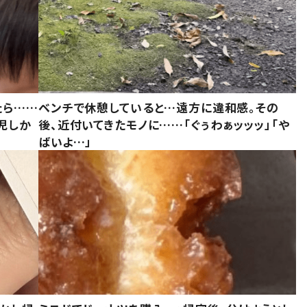
たら……
ベンチで休憩していると…遠方に違和感。その
児しか
後、近付いてきたモノに……「ぐぅわぁッッッ」「や
ばいよ…」