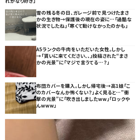
れかなり好き」
雪の残る冬の日、ガレージ前で見つけたまさ
かの生き物→保護後の現在の姿に…「過酷な
状況でしたね」「寒くて動けなかったのかも」
A5ランクの牛肉をいただいた女性。しかし
→「貰いに来てください、、」投稿された“まさ
かの光景”に「マジで言うてる…？」
布団カバーを購入。しかし帰宅後→高1娘「こ
のカバーなんか怖くない？」よく見ると…”衝
撃の光景”に「吹き出しましたww」「ロックや
んwww」