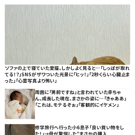
ソファの上で寝ていた愛猫。しかしよく見ると…「しっぽが取れ
てる！？」SNSがザワついた光景に「ヒッ！」「2秒くらい心臓止ま
った」「心霊写真より怖い」
周囲に「男前ですね」と言われていた赤ちゃ
ん。成長した現在、まさかの姿に…「きゃああ」
「これは、モテるぞぉ」「客観的にイケメン」
修学旅行へ行った小6息子「良い買い物をし
た！」→母が驚愕した“まさかの購入