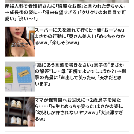
産婦人科で看護師さんに「綺麗なお顔」と言われた赤ちゃん。
→成長後の姿に…「将来有望すぎる」「クリクリのお目目で可
愛い」「渋い～！」
スーパーに夫を連れて行くと…妻「おーいw」
まさかの行動に「奥さん美人！」「めっちゃわか
るww」「楽しそうww」
「絵にあう言葉を書きなさい」息子の”まさか
の解答”に…母「正解でよいでしょうか？」→衝
撃の光景に「声出して笑ったｗ」「天才だと思
います」
ママが保育園へお迎えに→2歳息子を見た
ら……「先生とめっちゃ笑った」まさかの姿に
「幼児しか許されないヤツww」「大渋滞すぎ
るw」