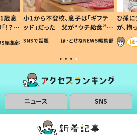
1歳息
小1から不登校、息子は「ギフテ
ひ孫に
「！？」
ッド」だった 父が“ウチ給食”を
が、抱
に「可愛
作り続ける理由とは #令和の親
「涙が
SNSで話題
ほ・とせなNEWS編集部
WS編集部
#令和の子
い」
ニュース
SNS