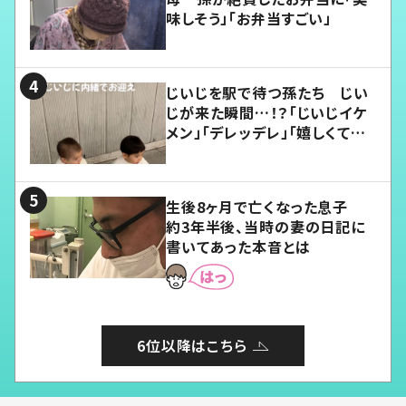
味しそう」「お弁当すごい」
じいじを駅で待つ孫たち じい
じが来た瞬間…！？「じいじイケ
メン」「デレッデレ」「嬉しくて可
愛くてたまらない」「幸せになれ
る」
生後8ヶ月で亡くなった息子
約3年半後、当時の妻の日記に
書いてあった本音とは
6位以降はこちら