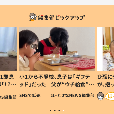
1歳息
小1から不登校、息子は「ギフテ
ひ孫に
「！？」
ッド」だった 父が“ウチ給食”を
が、抱
に「可愛
作り続ける理由とは #令和の親
「涙が
SNSで話題
ほ・とせなNEWS編集部
WS編集部
#令和の子
い」