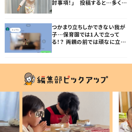
討事項！」 投稿すると…多くの
意見が寄せられる！
つかまり立ちしかできない我が
子…保育園では1人で立って
る！？ 両親の前では頑なに立た
ない1歳児が可愛すぎる…！