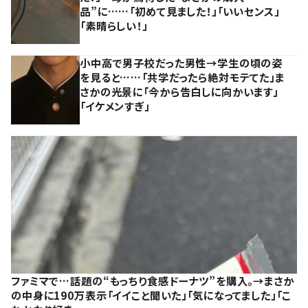
品”に……「初めて見ました！」「いいセンス」
「素晴らしい！」
小中高で男子校だった男性→学生の頃の姿
を見ると……「共学だったら絶対モテてた」ま
さかの光景に「今から告白しに向かいます」
「イケメンすぎ」
ファミマで…話題の“もっちり食感ドーナツ”を購入。→まさか
の中身に190万表示「イイこと聞いた」「気になってました」「こ