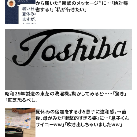
から届いた“衝撃のメッセージ”に…「絶対帰
省する！」「私が行きたい」
昭和29年製造の東芝の洗濯機。動かしてみると……「驚き」
「東芝恐るべし」
夏休みの宿題をする小5息子に違和感。→直
後、母がみた『衝撃的すぎる姿』に…「息子くん
サイコーww」「吹き出しちゃいましたww」