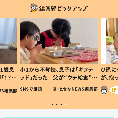
1歳息
小1から不登校、息子は「ギフテ
ひ孫に
「！？」
ッド」だった 父が“ウチ給食”を
が、抱
に「可愛
作り続ける理由とは #令和の親
「涙が
SNSで話題
ほ・とせなNEWS編集部
WS編集部
#令和の子
い」