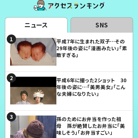
ニュース
SNS
平成7年に生まれた双子…その
29年後の姿に「漫画みたい」「素
敵すぎる」
平成6年に撮った2ショット 30
年後の姿に…「美男美女」「こん
な夫婦になりたい」
孫のためにお弁当を作った祖
母 孫が絶賛したお弁当に「美
味しそう」「お弁当すごい」