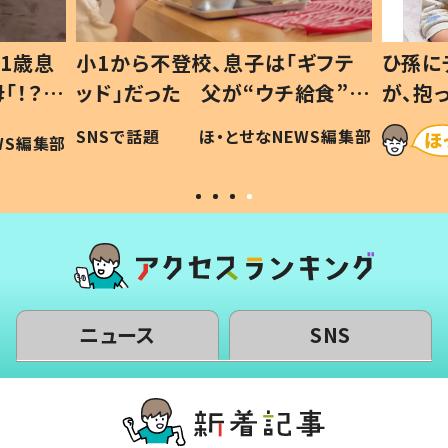
1歳息
小1から不登校、息子は「ギフテ
ひ孫に
「！？」
ッド」だった 父が“ウチ給食”を
が、抱
に「可愛
作り続ける理由とは #令和の親
「涙が
SNSで話題
ほ・とせなNEWS編集部
WS編集部
#令和の子
い」
ニュース
SNS