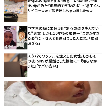
夏休みの宿題をする小5息子に違和感。→直
後、母がみた『衝撃的すぎる姿』に…「息子くん
サイコーww」「吹き出しちゃいましたww」
中学生の時に出会うも“別々の道を歩んでい
た”男女。しかし10年後の現在→”まさかすぎ
る姿”に…「2人とも遠回りしたんだね」「素敵
過ぎる」
スタバでワッフルを注文した女性。しかしそ
の後、SNSが騒然とした投稿に…「知らなか
った」「ヤバい安い」