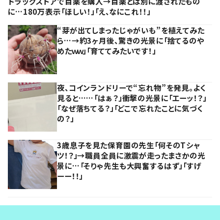
ドラッグストアで目薬を購入→目薬とは別に渡されたもの
に…180万表示「ほしい！」「え、なにこれ！！」
“芽が出てしまったじゃがいも”を植えてみた
ら…→約3ヶ月後、驚きの光景に「捨てるのや
めたｗｗ」「育ててみたいです！」
夜、コインランドリーで“忘れ物”を発見。よく
見ると……「はぁ？」衝撃の光景に「エーッ！？」
「なぜ落ちてる？」「どこで忘れたことに気づく
の？」
3歳息子を見た保育園の先生「何そのTシャ
ツ！？」→職員全員に激震が走ったまさかの光
景に…「そりゃ先生も大興奮するはず」「すげ
ーー！！」