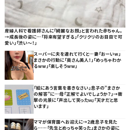
産婦人科で看護師さんに「綺麗なお顔」と言われた赤ちゃん。
→成長後の姿に…「将来有望すぎる」「クリクリのお目目で可
愛い」「渋い～！」
スーパーに夫を連れて行くと…妻「おーいw」
まさかの行動に「奥さん美人！」「めっちゃわか
るww」「楽しそうww」
「絵にあう言葉を書きなさい」息子の”まさか
の解答”に…母「正解でよいでしょうか？」→衝
撃の光景に「声出して笑ったｗ」「天才だと思
います」
ママが保育園へお迎えに→2歳息子を見た
ら……「先生とめっちゃ笑った」まさかの姿に