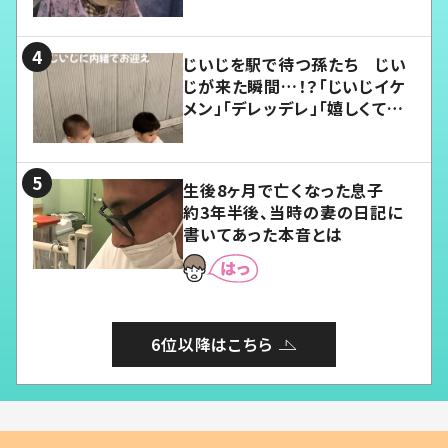
じいじを駅で待つ孫たち じい
じが来た瞬間…！？「じいじイケ
メン」「デレッデレ」「嬉しくて可
愛くてたまらない」「幸せになれ
る」
生後8ヶ月で亡くなった息子
約3年半後、当時の妻の日記に
書いてあった本音とは
6位以降はこちら