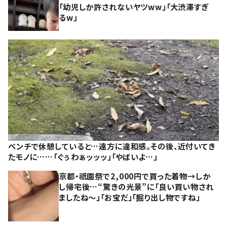
「幼児しか許されないヤツww」「大渋滞すぎ
るw」
ベンチで休憩していると…遠方に違和感。その後、近付いてき
たモノに……「ぐぅわぁッッッ」「やばいよ…」
京都・祇園祭で2,000円で買った着物→しか
し帰宅後…“驚きの光景”に「良い買い物され
ましたね～」「お宝だ」「掘り出し物ですね」