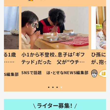
べる1歳
小1から不登校、息子は「ギフ
ひ孫にデ
と…母
テッド」だった 父が“ウチ給
が、抱っ
母の投稿
食”を作り続ける理由とは #令
に「涙が
SNSで話題
ほ・とせなNEWS編集部
EWS編集部
「現行
和の親 #令和の子
方ない」
ライター募集！