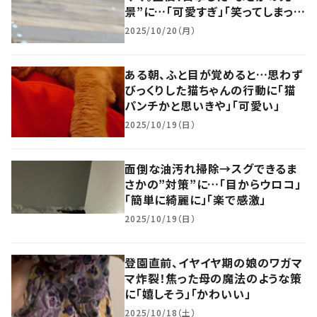
景”に…「可愛すぎ」「笑ってしまっ
た」
2025/10/20（月）
ある朝、ふと目が覚めると…思わず
びっくりした猫ちゃんの行動に「猫
パンチかと思いきや」「可愛い」
2025/10/19（日）
面倒な油汚れ掃除→スグできるま
さかの”対策”に…「目からウロコ」
「簡単に綺麗に」「楽で感激」
2025/10/19（日）
登園直前、イヤイヤ期の娘のワガマ
マ炸裂！焦った母の魔法のような策
に「嬉しそう」「かわいい」
2025/10/18（土）