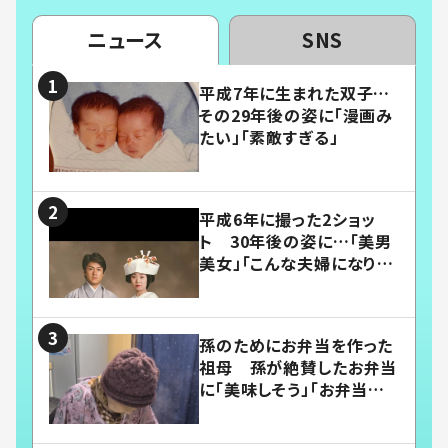
ニュース
SNS
平成7年に生まれた双子…
その29年後の姿に「漫画み
たい」「素敵すぎる」
平成6年に撮った2ショッ
ト 30年後の姿に…「美男
美女」「こんな夫婦になりた
い」
孫のためにお弁当を作った
祖母 孫が絶賛したお弁当
に「美味しそう」「お弁当すご
い」