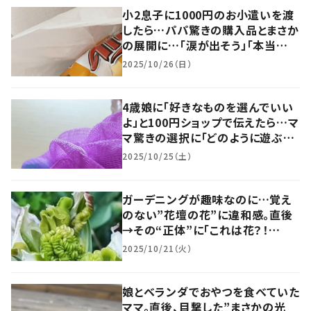
小2息子に1000円のお小遣いを渡
したら…パパ驚きの購入品とまさか
の展開に…「涙が出そう」「本当
に？」「思いやりの心」
2025/10/26（日）
4歳娘に「好きなものを選んでいい
よ」と100円ショップで伝えたら…マ
マ驚きの選択に「どのように遊ぶつ
もりなのかな」「とても嬉しそう」
2025/10/25（土）
ガーデニングが趣味なのに…覚え
のない”花壇の花”に違和感。直後
→その“正体”に「これは花？！
草？！」「芸術的！」
2025/10/21（火）
娘とベランダでおやつを食べていた
ママ。直後、目撃した”まさかの光