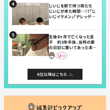
じいじを駅で待つ孫たち
じいじが来た瞬間…！？「じ
いじイケメン」「デレッデレ」
「嬉しくて可愛くてたまらな
い」「幸せになれる」
生後8ヶ月で亡くなった息
子 約3年半後、当時の妻
の日記に書いてあった本音
とは
6位以降はこちら