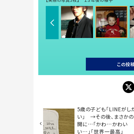
この投
5歳の子ども「LINEがし
い」 →その後、まさか
開に…「かわ…かわい
い…」「世界一最高」