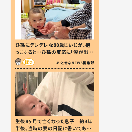
ひ孫にデレデレな80歳じいじが、抱
っこすると…ひ孫の反応に「涙が出ま
した」「可愛くて仕方ない」
ほ・とせなNEWS編集部
生後8ヶ月で亡くなった息子 約3年
半後、当時の妻の日記に書いてあっ