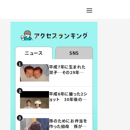
ニュース
SNS
平成7年に生まれた
双子…その29年後
の姿に「漫画みたい」
「素敵すぎる」
平成6年に撮った2シ
ョット 30年後の姿
に…「美男美女」「こ
んな夫婦になりた
い」
孫のためにお弁当を
作った祖母 孫が絶