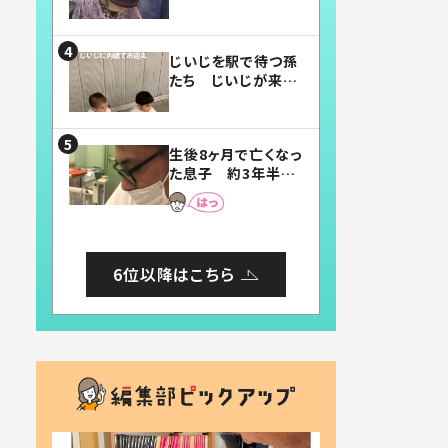
賛したお弁当に「美
味しそう」「お弁当す
ごい」
じいじを駅で待つ孫
たち じいじが来た
瞬間…！？「じいじイ
ケメン」「デレッデレ」
「嬉しくて可愛くてた
生後8ヶ月で亡くなっ
まらない」「幸せにな
た息子 約3年半
れる」
後、当時の妻の日記
に書いてあった本音
とは
6位以降はこちら