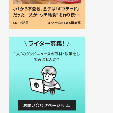
小1から不登校、息子は「ギフテッド」
だった 父が“ウチ給食”を作り続け
る理由とは #令和の親 #令和の子
SNSで話題
ほ・とせなNEWS編集部
ライター募集！
“人”のグッドニュースの取材・執筆をし
てみませんか？
お問い合わせページへ