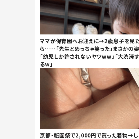
ママが保育園へお迎えに→2歳息子を見
ら……「先生とめっちゃ笑った」まさかの
「幼児しか許されないヤツww」「大渋滞
るw」
京都・祇園祭で2,000円で買った着物→