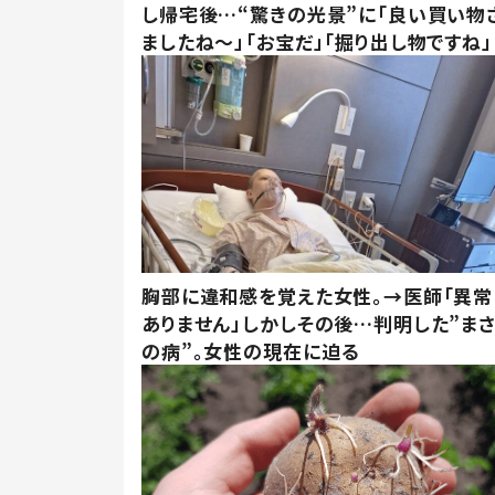
し帰宅後…“驚きの光景”に「良い買い物
ましたね～」「お宝だ」「掘り出し物ですね」
胸部に違和感を覚えた女性。→医師「異常
ありません」しかしその後…判明した”ま
の病”。女性の現在に迫る