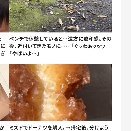
た
ベンチで休憩していると…遠方に違和感。その
姿に
後、近付いてきたモノに……「ぐぅわぁッッッ」
すぎ
「やばいよ…」
しか
ミスドでドーナツを購入。→帰宅後、分けよう