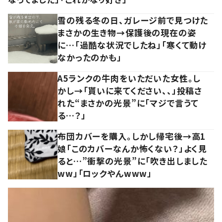
雪の残る冬の日、ガレージ前で見つけた
まさかの生き物→保護後の現在の姿
に…「過酷な状況でしたね」「寒くて動け
なかったのかも」
A5ランクの牛肉をいただいた女性。し
かし→「貰いに来てください、、」投稿さ
れた“まさかの光景”に「マジで言うて
る…？」
布団カバーを購入。しかし帰宅後→高1
娘「このカバーなんか怖くない？」よく見
ると…”衝撃の光景”に「吹き出しました
ww」「ロックやんwww」