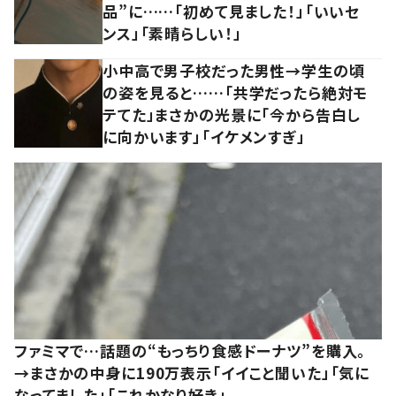
品”に……「初めて見ました！」「いいセ
ンス」「素晴らしい！」
小中高で男子校だった男性→学生の頃
の姿を見ると……「共学だったら絶対モ
テてた」まさかの光景に「今から告白し
に向かいます」「イケメンすぎ」
ファミマで…話題の“もっちり食感ドーナツ”を購入。
→まさかの中身に190万表示「イイこと聞いた」「気に
なってました」「これかなり好き」