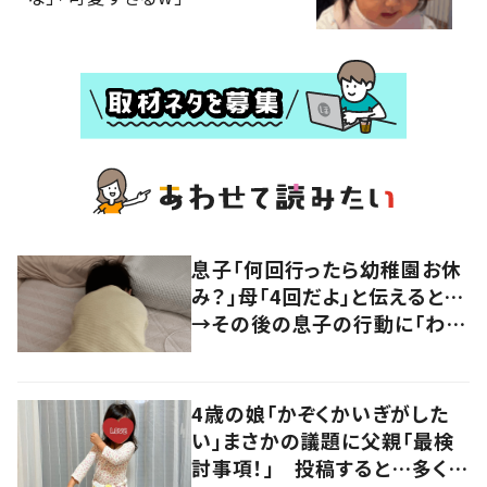
息子「何回行ったら幼稚園お休
み？」母「4回だよ」と伝えると…
→その後の息子の行動に「わか
るよその気持ち」「うちの子も！」
の声
4歳の娘「かぞくかいぎがした
い」まさかの議題に父親「最検
討事項！」 投稿すると…多くの