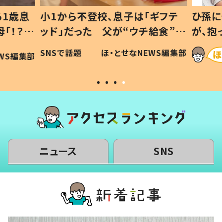
1歳息
小1から不登校、息子は「ギフテ
ひ孫に
「！？」
ッド」だった 父が“ウチ給食”を
が、抱
に「可愛
作り続ける理由とは #令和の親
「涙が
SNSで話題
ほ・とせなNEWS編集部
WS編集部
#令和の子
い」
ニュース
SNS