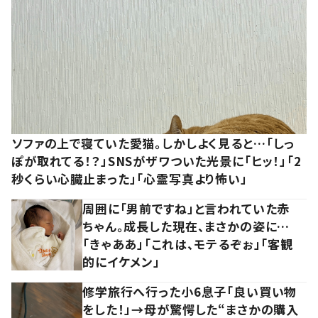
ソファの上で寝ていた愛猫。しかしよく見ると…「しっ
ぽが取れてる！？」SNSがザワついた光景に「ヒッ！」「2
秒くらい心臓止まった」「心霊写真より怖い」
周囲に「男前ですね」と言われていた赤
ちゃん。成長した現在、まさかの姿に…
「きゃああ」「これは、モテるぞぉ」「客観
的にイケメン」
修学旅行へ行った小6息子「良い買い物
をした！」→母が驚愕した“まさかの購入