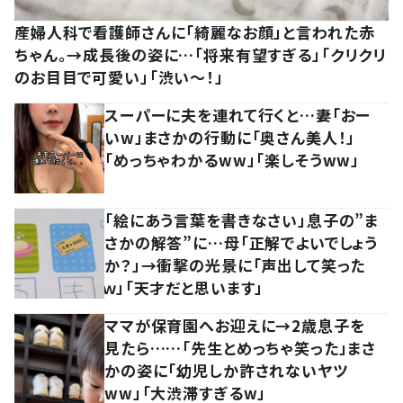
産婦人科で看護師さんに「綺麗なお顔」と言われた赤
ちゃん。→成長後の姿に…「将来有望すぎる」「クリクリ
のお目目で可愛い」「渋い～！」
スーパーに夫を連れて行くと…妻「おー
いw」まさかの行動に「奥さん美人！」
「めっちゃわかるww」「楽しそうww」
「絵にあう言葉を書きなさい」息子の”ま
さかの解答”に…母「正解でよいでしょう
か？」→衝撃の光景に「声出して笑った
ｗ」「天才だと思います」
ママが保育園へお迎えに→2歳息子を
見たら……「先生とめっちゃ笑った」まさ
かの姿に「幼児しか許されないヤツ
ww」「大渋滞すぎるw」