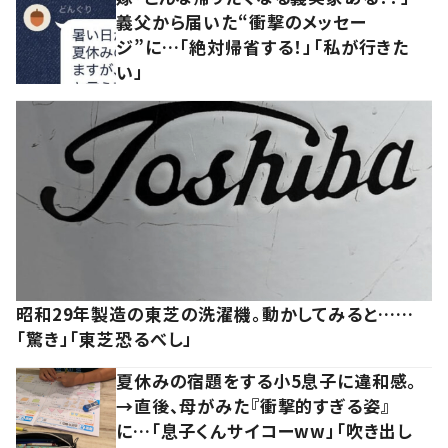
義父から届いた“衝撃のメッセー
ジ”に…「絶対帰省する！」「私が行きた
い」
昭和29年製造の東芝の洗濯機。動かしてみると……
「驚き」「東芝恐るべし」
夏休みの宿題をする小5息子に違和感。
→直後、母がみた『衝撃的すぎる姿』
に…「息子くんサイコーww」「吹き出し