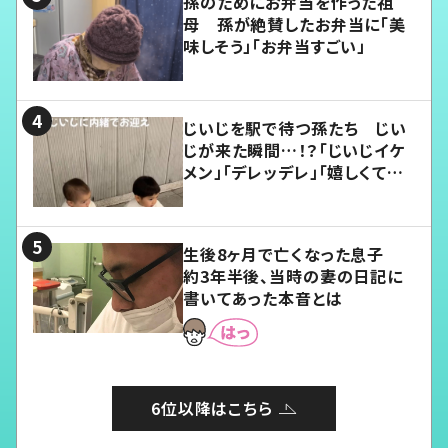
孫のためにお弁当を作った祖
母 孫が絶賛したお弁当に「美
味しそう」「お弁当すごい」
じいじを駅で待つ孫たち じい
じが来た瞬間…！？「じいじイケ
メン」「デレッデレ」「嬉しくて可
愛くてたまらない」「幸せになれ
る」
生後8ヶ月で亡くなった息子
約3年半後、当時の妻の日記に
書いてあった本音とは
6位以降はこちら