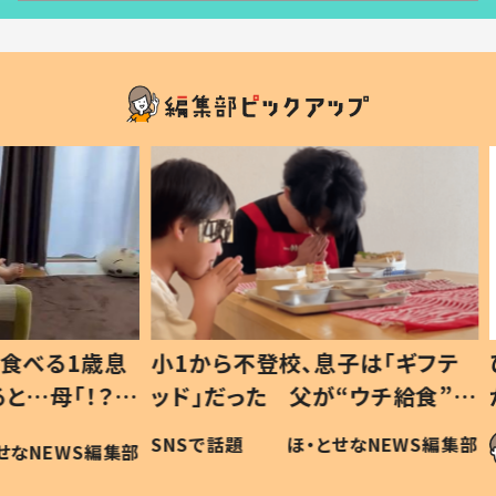
1歳息
小1から不登校、息子は「ギフテ
ひ孫に
「！？」
ッド」だった 父が“ウチ給食”を
が、抱
に「可愛
作り続ける理由とは #令和の親
「涙が
SNSで話題
ほ・とせなNEWS編集部
WS編集部
#令和の子
い」