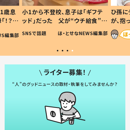
1歳息
小1から不登校、息子は「ギフテ
ひ孫に
「！？」
ッド」だった 父が“ウチ給食”を
が、抱
に「可愛
作り続ける理由とは #令和の親
「涙が
SNSで話題
ほ・とせなNEWS編集部
WS編集部
#令和の子
い」
ライター募集！
“人”のグッドニュースの取材・執筆をしてみませんか？