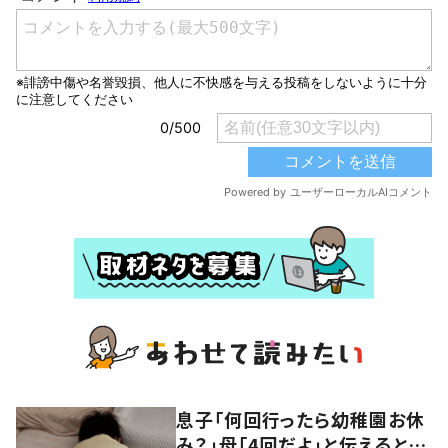
息子「何回行ったら幼稚園お休
み？」母「4回だよ」と伝えると…