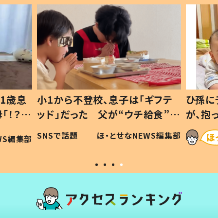
1歳息
小1から不登校、息子は「ギフテ
ひ孫に
「！？」
ッド」だった 父が“ウチ給食”を
が、抱
に「可愛
作り続ける理由とは #令和の親
「涙が
SNSで話題
ほ・とせなNEWS編集部
WS編集部
#令和の子
い」