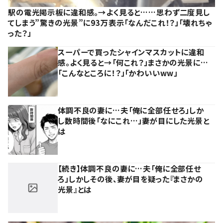
駅の電光掲示板に違和感。→よく見ると……思わず二度見し
てしまう”驚きの光景”に93万表示「なんだこれ！？」「壊れちゃ
った？」
スーパーで買ったシャインマスカットに違和
感。よく見ると→「何これ？」まさかの光景に…
「こんなところに！？」「かわいいww」
体調不良の妻に…夫「俺に全部任せろ」しか
し数時間後「なにこれ…」妻が目にした光景と
は
【続き】体調不良の妻に…夫「俺に全部任せ
ろ」しかしその後、妻が目を疑った『まさかの
光景』とは