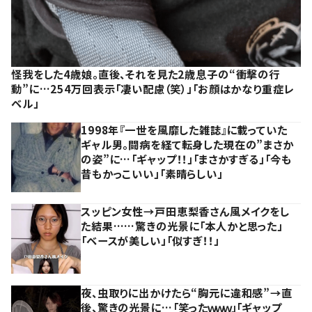
怪我をした4歳娘。直後、それを見た2歳息子の“衝撃の行
動”に…254万回表示「凄い配慮（笑）」「お顔はかなり重症レ
ベル」
1998年『一世を風靡した雑誌』に載っていた
ギャル男。闘病を経て転身した現在の”まさか
の姿”に…「ギャップ！！」「まさかすぎる」「今も
昔もかっこいい」「素晴らしい」
スッピン女性→戸田恵梨香さん風メイクをし
た結果……驚きの光景に「本人かと思った」
「ベースが美しい」「似すぎ！！」
夜、虫取りに出かけたら“胸元に違和感”→直
後、驚きの光景に…「笑ったｗｗｗ」「ギャップ