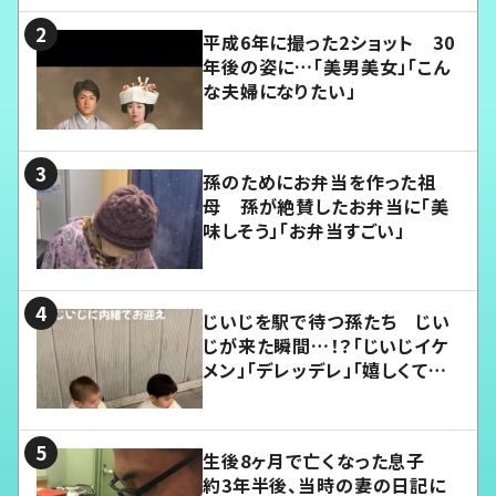
平成6年に撮った2ショット 30
年後の姿に…「美男美女」「こん
な夫婦になりたい」
孫のためにお弁当を作った祖
母 孫が絶賛したお弁当に「美
味しそう」「お弁当すごい」
じいじを駅で待つ孫たち じい
じが来た瞬間…！？「じいじイケ
メン」「デレッデレ」「嬉しくて可
愛くてたまらない」「幸せになれ
る」
生後8ヶ月で亡くなった息子
約3年半後、当時の妻の日記に