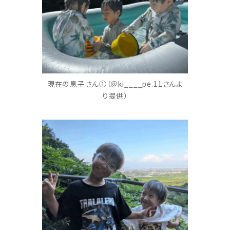
現在の息子さん➀（＠ki____pe.11さんよ
り提供）