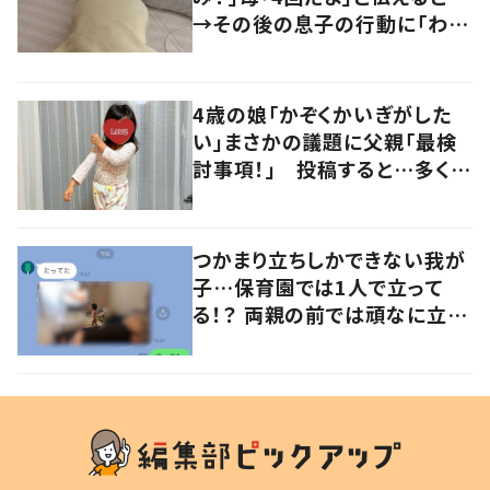
→その後の息子の行動に「わか
るよその気持ち」「うちの子も！」
の声
4歳の娘「かぞくかいぎがした
い」まさかの議題に父親「最検
討事項！」 投稿すると…多くの
意見が寄せられる！
つかまり立ちしかできない我が
子…保育園では1人で立って
る！？ 両親の前では頑なに立た
ない1歳児が可愛すぎる…！