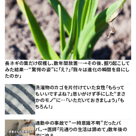
長ネギの葉だけ収穫し、数年間放置…→その後、掘り起こして
みた結果…“驚愕の姿”に「え？」「我々は進化の瞬間を目にし
たのか」
洗濯物のカゴを片付けていた女性「もらって
もいいですよね？」思いがけず手にした“まさ
かのモノ”に…「いただいておきましょう」「も
ちろん！」
通勤中の事故で“一時意識不明”だったパ
パ。→医師「元通りの生活は諦めて」数年後の
姿に迫る