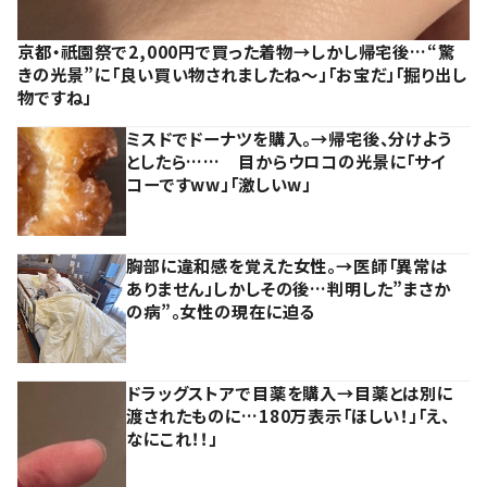
京都・祇園祭で2,000円で買った着物→しかし帰宅後…“驚
きの光景”に「良い買い物されましたね～」「お宝だ」「掘り出し
物ですね」
ミスドでドーナツを購入。→帰宅後、分けよう
としたら…… 目からウロコの光景に「サイ
コーですww」「激しいw」
胸部に違和感を覚えた女性。→医師「異常は
ありません」しかしその後…判明した”まさか
の病”。女性の現在に迫る
ドラッグストアで目薬を購入→目薬とは別に
渡されたものに…180万表示「ほしい！」「え、
なにこれ！！」