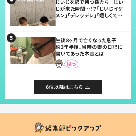
じいじを駅で待つ孫たち じい
じが来た瞬間…！？「じいじイケ
メン」「デレッデレ」「嬉しくて可
愛くてたまらない」「幸せになれ
る」
生後8ヶ月で亡くなった息子
約3年半後、当時の妻の日記に
書いてあった本音とは
6位以降はこちら