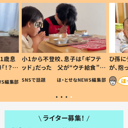
1歳息
小1から不登校、息子は「ギフテ
ひ孫に
「！？」
ッド」だった 父が“ウチ給食”を
が、抱
に「可愛
作り続ける理由とは #令和の親
「涙が
SNSで話題
ほ・とせなNEWS編集部
WS編集部
#令和の子
い」
ライター募集！