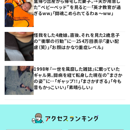
里帰り出産から帰宅した妻子。→夫が用意し
た“ベビーベッド”を見ると…「英才教育が過
ぎるww」「闘魂こめられてるわぁ～ww」
怪我をした4歳娘。直後、それを見た2歳息子
の“衝撃の行動”に…254万回表示「凄い配
慮（笑）」「お顔はかなり重症レベル」
1998年『一世を風靡した雑誌』に載っていた
ギャル男。闘病を経て転身した現在の”まさか
の姿”に…「ギャップ！！」「まさかすぎる」「今も
昔もかっこいい」「素晴らしい」