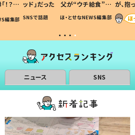
「！？」
ッド」だった 父が“ウチ給食”を
が、抱
に「可愛
作り続ける理由とは #令和の親
「涙が
SNSで話題
ほ・とせなNEWS編集部
WS編集部
#令和の子
い」
ニュース
SNS