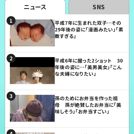
ニュース
SNS
平成7年に生まれた双子…その
29年後の姿に「漫画みたい」「素
敵すぎる」
平成6年に撮った2ショット 30
年後の姿に…「美男美女」「こん
な夫婦になりたい」
孫のためにお弁当を作った祖
母 孫が絶賛したお弁当に「美
味しそう」「お弁当すごい」