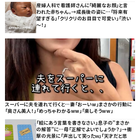
産婦人科で看護師さんに「綺麗なお顔」と言
われた赤ちゃん。→成長後の姿に…「将来有
望すぎる」「クリクリのお目目で可愛い」「渋い
～！」
スーパーに夫を連れて行くと…妻「おーいw」まさかの行動に
「奥さん美人！」「めっちゃわかるww」「楽しそうww」
「絵にあう言葉を書きなさい」息子の”まさか
の解答”に…母「正解でよいでしょうか？」→衝
撃の光景に「声出して笑ったｗ」「天才だと思