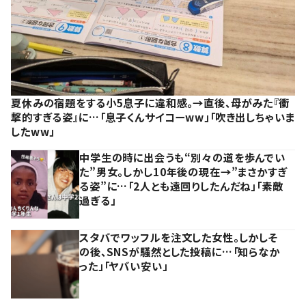
夏休みの宿題をする小5息子に違和感。→直後、母がみた『衝
撃的すぎる姿』に…「息子くんサイコーww」「吹き出しちゃいま
したww」
中学生の時に出会うも“別々の道を歩んでい
た”男女。しかし10年後の現在→”まさかすぎ
る姿”に…「2人とも遠回りしたんだね」「素敵
過ぎる」
スタバでワッフルを注文した女性。しかしそ
の後、SNSが騒然とした投稿に…「知らなか
った」「ヤバい安い」