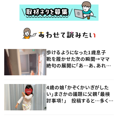
歩けるようになった1歳息子
靴を履かせた次の瞬間→ママ
絶句の展開に「あ…あ、あれ？」
「将来が楽しみな子」「冒険のは
じまりですね！」
4歳の娘「かぞくかいぎがした
い」まさかの議題に父親「最検
討事項！」 投稿すると…多くの
意見が寄せられる！