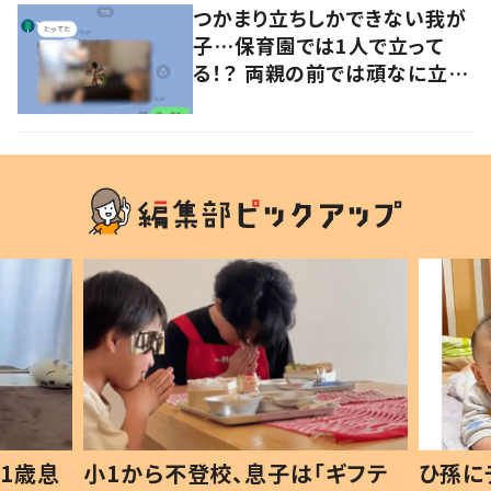
つかまり立ちしかできない我が
子…保育園では1人で立って
る！？ 両親の前では頑なに立た
ない1歳児が可愛すぎる…！
1歳息
小1から不登校、息子は「ギフテ
ひ孫に