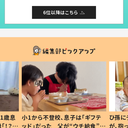
6位以降はこちら
1歳息
小1から不登校、息子は「ギフテ
ひ孫に
「！？」
ッド」だった 父が“ウチ給食”を
が、抱