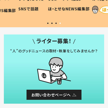
に「可愛
作り続ける理由とは #令和の親
「涙が
SNSで話題
ほ・とせなNEWS編集部
WS編集部
#令和の子
い」
ライター募集！
“人”のグッドニュースの取材・執筆をしてみませんか？
お問い合わせページへ