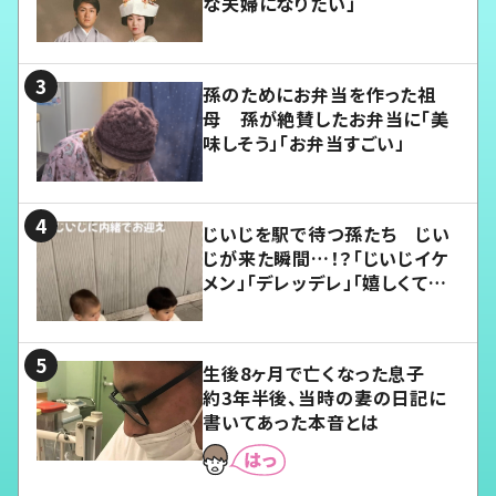
な夫婦になりたい」
孫のためにお弁当を作った祖
母 孫が絶賛したお弁当に「美
味しそう」「お弁当すごい」
じいじを駅で待つ孫たち じい
じが来た瞬間…！？「じいじイケ
メン」「デレッデレ」「嬉しくて可
愛くてたまらない」「幸せになれ
る」
生後8ヶ月で亡くなった息子
約3年半後、当時の妻の日記に
書いてあった本音とは