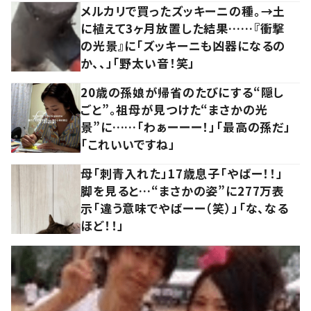
メルカリで買ったズッキーニの種。→土
に植えて3ヶ月放置した結果……『衝撃
の光景』に「ズッキーニも凶器になるの
か、、」「野太い音！笑」
20歳の孫娘が帰省のたびにする“隠し
ごと”。祖母が見つけた“まさかの光
景”に……「わぁーーー！」「最高の孫だ」
「これいいですね」
母「刺青入れた」17歳息子「やばー！！」
脚を見ると…“まさかの姿”に277万表
示「違う意味でやばーー（笑）」「な、なる
ほど！！」