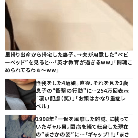
里帰り出産から帰宅した妻子。→夫が用意した“ベビ
ーベッド”を見ると…「英才教育が過ぎるww」「闘魂こ
められてるわぁ～ww」
怪我をした4歳娘。直後、それを見た2歳
息子の“衝撃の行動”に…254万回表示
「凄い配慮（笑）」「お顔はかなり重症レ
ベル」
1998年『一世を風靡した雑誌』に載って
いたギャル男。闘病を経て転身した現在
の”まさかの姿”に…「ギャップ！！」「まさ