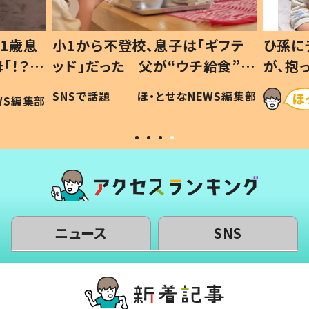
1歳息
小1から不登校、息子は「ギフテ
ひ孫に
「！？」
ッド」だった 父が“ウチ給食”を
が、抱
に「可愛
作り続ける理由とは #令和の親
「涙が
SNSで話題
ほ・とせなNEWS編集部
WS編集部
#令和の子
い」
ニュース
SNS