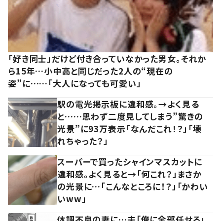
「好き同士」だけど付き合っていなかった男女。それか
ら15年…小中高と同じだった2人の“現在の
姿”に……「大人になっても可愛い」
駅の電光掲示板に違和感。→よく見る
と……思わず二度見してしまう”驚きの
光景”に93万表示「なんだこれ！？」「壊
れちゃった？」
スーパーで買ったシャインマスカットに
違和感。よく見ると→「何これ？」まさか
の光景に…「こんなところに！？」「かわい
いww」
体調不良の妻に…夫「俺に全部任せろ」