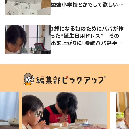
勉強小学校とかでして欲しい」
「社会勉強になりますね」の声
3歳になる娘のためにパパが作
った“誕生日用ドレス” その
出来上がりに「素敵パパ選手権
優勝」「パパさんカッコいい」の
声