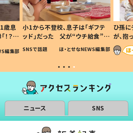
1歳息
小1から不登校、息子は「ギフテ
ひ孫に
「！？」
ッド」だった 父が“ウチ給食”を
が、抱
に「可愛
作り続ける理由とは #令和の親
「涙が
SNSで話題
ほ・とせなNEWS編集部
WS編集部
#令和の子
い」
ニュース
SNS