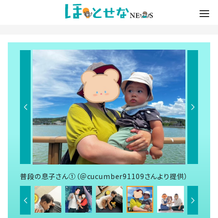
普段の息子さん①（＠cucumber91109さんより提供）