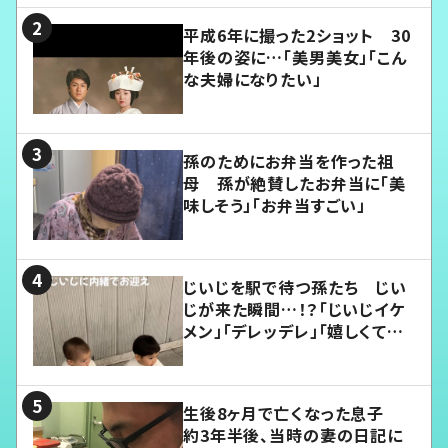
平成6年に撮った2ショット 30
年後の姿に…「美男美女」「こん
な夫婦になりたい」
孫のためにお弁当を作った祖
母 孫が絶賛したお弁当に「美
味しそう」「お弁当すごい」
じいじを駅で待つ孫たち じい
じが来た瞬間…！？「じいじイケ
メン」「デレッデレ」「嬉しくて可
愛くてたまらない」「幸せになれ
る」
生後8ヶ月で亡くなった息子
約3年半後、当時の妻の日記に