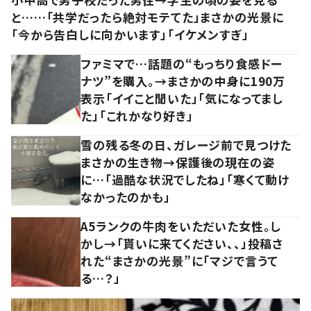
と……「共学だったら絶対モテてた」まさかの光景に
「今から告白しに向かいます」「イケメンすぎ」
ファミマで…話題の“もっちり食感ドー
ナツ”を購入。→まさかの中身に190万
表示「イイこと聞いた」「気になってまし
た」「これかなり好き」
雪の残る冬の日、ガレージ前で見つけた
まさかの生き物→保護後の現在の姿
に…「過酷な状況でしたね」「寒くて動け
なかったのかも」
A5ランクの牛肉をいただいた女性。し
かし→「貰いに来てください、、」投稿さ
れた“まさかの光景”に「マジで言うて
る…？」