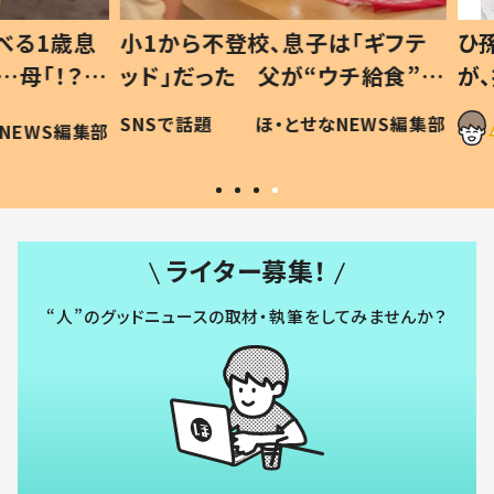
1歳息
小1から不登校、息子は「ギフテ
ひ孫に
「！？」
ッド」だった 父が“ウチ給食”を
が、抱
に「可愛
作り続ける理由とは #令和の親
「涙が
SNSで話題
ほ・とせなNEWS編集部
WS編集部
#令和の子
い」
ライター募集！
“人”のグッドニュースの取材・執筆をしてみませんか？