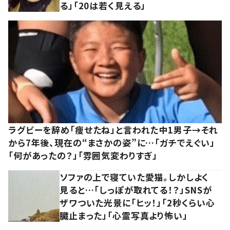
る」「20は若く見える」
ラグビーを辞め「痩せたね」と言われた中1男子→それ
から7年後、現在の“まさかの姿”に…「ガチでえぐい」
「何があったの？」「雰囲気変わりすぎ」
ソファの上で寝ていた愛猫。しかしよく
見ると…「しっぽが取れてる！？」SNSが
ザワついた光景に「ヒッ！」「2秒くらい心
臓止まった」「心霊写真より怖い」