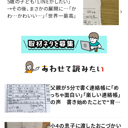
5歳の子ども「LINEがしたい」
→その後、まさかの展開に…「か
わ…かわいい…」「世界一最高」
父親が5分で書く連絡帳に「め
っちゃ面白い」「楽しい連絡帳」
の声 書き始めたことで“育児
に変化”も
小4の息子に渡したおこづかい