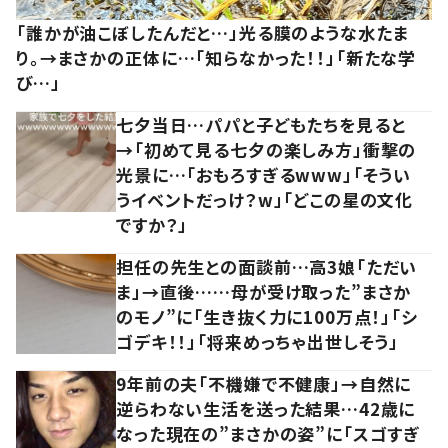
「誰かが油こぼしたんだと…」光る膜のような水たま
り。→まさかの正体に…「知らなかった！！」「新たな学
び…」
七夕当日…パパと子どもたちを見ると
→「初めて見る七夕の楽しみ方」衝撃の
光景に…「おもろすぎるwww」「そうい
うイベントだっけ？w」「どこの星の文化
ですか？」
担任の先生との面談前…高3娘「ただい
ま」→直後……母が受け取った”まさか
のモノ”に「生き抜く力に100万点！」「シ
ゴデキ！！」「将来めっちゃ出世しそう」
9年前の夫「不機嫌で不健康」→自然に
逆らわない生活を送った結果…42歳に
なった現在の”まさかの姿”に「スゴすぎ