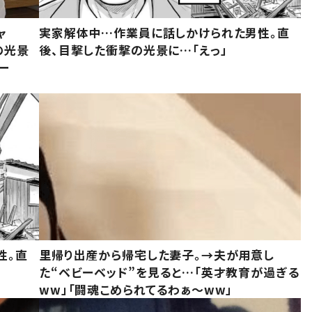
ャ
実家解体中…作業員に話しかけられた男性。直
の光景
後、目撃した衝撃の光景に…「えっ」
ー
性。直
里帰り出産から帰宅した妻子。→夫が用意し
た“ベビーベッド”を見ると…「英才教育が過ぎる
ww」「闘魂こめられてるわぁ～ww」