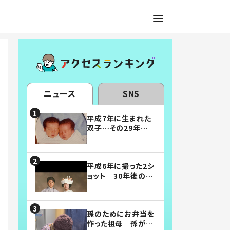
ニュース
SNS
平成7年に生まれた
双子…その29年後
の姿に「漫画みたい」
「素敵すぎる」
平成6年に撮った2シ
ョット 30年後の姿
に…「美男美女」「こ
んな夫婦になりた
い」
孫のためにお弁当を
作った祖母 孫が絶