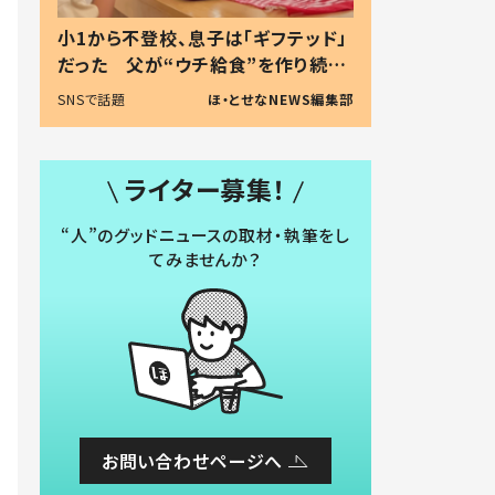
小1から不登校、息子は「ギフテッド」
だった 父が“ウチ給食”を作り続け
る理由とは #令和の親 #令和の子
SNSで話題
ほ・とせなNEWS編集部
ライター募集！
“人”のグッドニュースの取材・執筆をし
てみませんか？
お問い合わせページへ