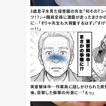
3歳息子を見た保育園の先生「何そのTシ
ツ！？」→職員全員に激震が走ったまさか
に…「そりゃ先生も大興奮するはず」「すげ
ー！！」
実家解体中…作業員に話しかけられた男
後、目撃した衝撃の光景に…「えっ」