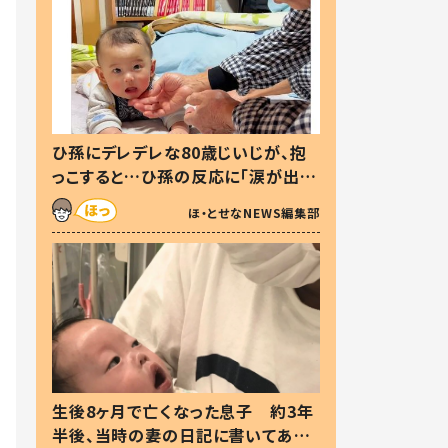
ひ孫にデレデレな80歳じいじが、抱
っこすると…ひ孫の反応に「涙が出ま
した」「可愛くて仕方ない」
ほ・とせなNEWS編集部
生後8ヶ月で亡くなった息子 約3年
半後、当時の妻の日記に書いてあっ