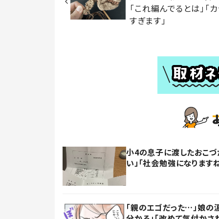
「これ編んでるとは」「カ
すぎます」
小4の息子に渡したおこづ
い」「社会勉強になります
「親のエゴだった…」娘の
分かる」「改めて気付かさ