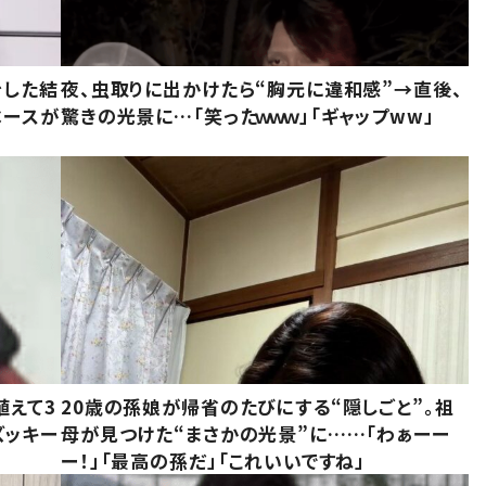
をした結
夜、虫取りに出かけたら“胸元に違和感”→直後、
ベースが
驚きの光景に…「笑ったｗｗｗ」「ギャップww」
植えて3
20歳の孫娘が帰省のたびにする“隠しごと”。祖
ズッキー
母が見つけた“まさかの光景”に……「わぁーー
ー！」「最高の孫だ」「これいいですね」