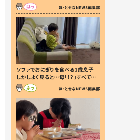
た本音とは
ほ・とせなNEWS編集部
ソファでおにぎりを食べる1歳息子
しかしよく見ると…母「！？」すべてを
察した母の投稿に「可愛いから許
ほ・とせなNEWS編集部
す！」「現行犯〜」