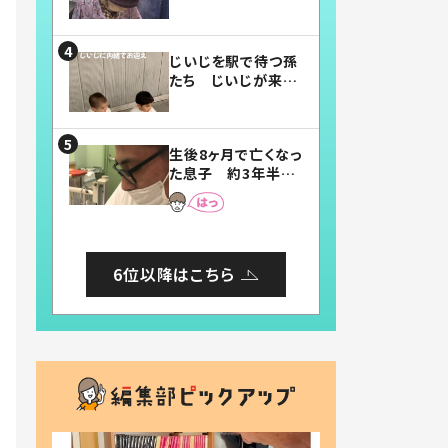
賛したお弁当に「美
味しそう」「お弁当す
ごい」
じいじを駅で待つ孫
たち じいじが来た
瞬間…！？「じいじイ
ケメン」「デレッデレ」
「嬉しくて可愛くてた
生後8ヶ月で亡くなっ
まらない」「幸せにな
た息子 約3年半
れる」
後、当時の妻の日記
に書いてあった本音
とは
6位以降はこちら