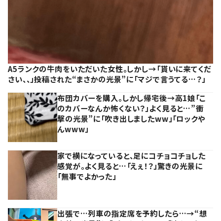
A5ランクの牛肉をいただいた女性。しかし→「貰いに来てくだ
さい、、」投稿された“まさかの光景”に「マジで言うてる…？」
布団カバーを購入。しかし帰宅後→高1娘「こ
のカバーなんか怖くない？」よく見ると…”衝
撃の光景”に「吹き出しましたww」「ロックや
んwww」
家で横になっていると、足にコチョコチョした
感覚が。よく見ると…「えぇ！？」驚きの光景に
「無事でよかった」
出張で…列車の指定席を予約したら…→“想