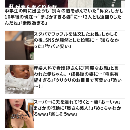
中学生の時に出会うも“別々の道を歩んでいた”男女。しかし
10年後の現在→”まさかすぎる姿”に…「2人とも遠回りした
んだね」「素敵過ぎる」
スタバでワッフルを注文した女性。しかしそ
の後、SNSが騒然とした投稿に…「知らなか
った」「ヤバい安い」
産婦人科で看護師さんに「綺麗なお顔」と言
われた赤ちゃん。→成長後の姿に…「将来有
望すぎる」「クリクリのお目目で可愛い」「渋い
～！」
スーパーに夫を連れて行くと…妻「おーいw」
まさかの行動に「奥さん美人！」「めっちゃわか
るww」「楽しそうww」