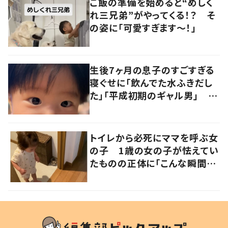
ご飯の準備を始めると“めしく
れ三兄弟”がやってくる！？ そ
の姿に「可愛すぎます〜！」
生後7ヶ月の息子のすごすぎる
寝ぐせに「飲んでた水ふきだし
た」「平成初期のギャル男」 実
は遺伝が関係しており、祖父の
写真にも反響が
トイレから必死にママを呼ぶ女
の子 1歳の女の子が怯えてい
たものの正体に「こんな瞬間
が！？」「可愛いぃぃ！」の声