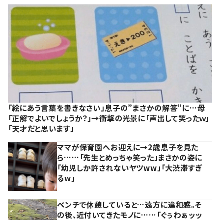
「絵にあう言葉を書きなさい」息子の”まさかの解答”に…母
「正解でよいでしょうか？」→衝撃の光景に「声出して笑ったｗ」
「天才だと思います」
ママが保育園へお迎えに→2歳息子を見た
ら……「先生とめっちゃ笑った」まさかの姿に
「幼児しか許されないヤツww」「大渋滞すぎ
るw」
ベンチで休憩していると…遠方に違和感。そ
の後、近付いてきたモノに……「ぐぅわぁッッ