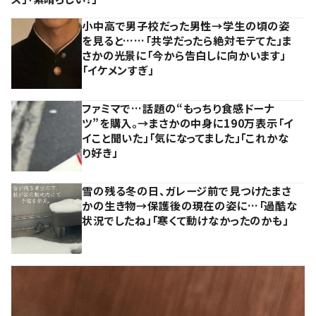
小中高で男子校だった男性→学生の頃の姿
を見ると……「共学だったら絶対モテてた」ま
さかの光景に「今から告白しに向かいます」
「イケメンすぎ」
ファミマで…話題の“もっちり食感ドーナ
ツ”を購入。→まさかの中身に190万表示「イ
イこと聞いた」「気になってました」「これかな
り好き」
雪の残る冬の日、ガレージ前で見つけたまさ
かの生き物→保護後の現在の姿に…「過酷な
状況でしたね」「寒くて動けなかったのかも」