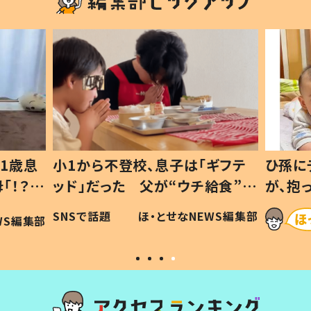
1歳息
小1から不登校、息子は「ギフテ
ひ孫に
「！？」
ッド」だった 父が“ウチ給食”を
が、抱
に「可愛
作り続ける理由とは #令和の親
「涙が
SNSで話題
ほ・とせなNEWS編集部
WS編集部
#令和の子
い」