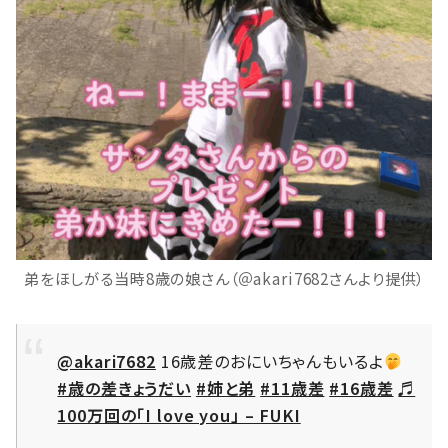
弟をほしがる当時8歳の娘さん（＠akari7682さんより提供）
@akari7682
16歳差のおにいちゃんもいるよ
#歳の差きょうだい
#姉と弟
#11歳差
#16歳差
♬
100万回の「I love you」 – FUKI