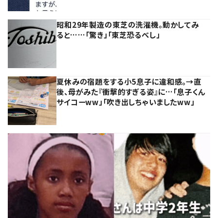
昭和29年製造の東芝の洗濯機。動かしてみ
ると……「驚き」「東芝恐るべし」
夏休みの宿題をする小5息子に違和感。→直
後、母がみた『衝撃的すぎる姿』に…「息子くん
サイコーww」「吹き出しちゃいましたww」