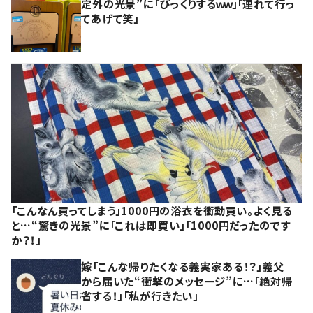
定外の光景”に「びっくりするｗｗ」「連れて行っ
てあげて笑」
「こんなん買ってしまう」1000円の浴衣を衝動買い。よく見る
と…“驚きの光景”に「これは即買い」「1000円だったのです
か？！」
嫁「こんな帰りたくなる義実家ある！？」義父
から届いた“衝撃のメッセージ”に…「絶対帰
省する！」「私が行きたい」