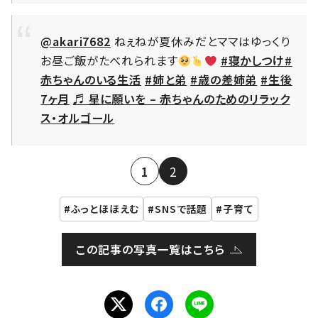
@akari7682
ねぇねが夏休みだとママはゆっくり
お昼ご飯がたべれられます
#寝かしつけ
#
赤ちゃんのいる生活
#姉と弟
#歳の差姉弟
#生後
7ヶ月
♬ 星に願いを – 赤ちゃんのためのリラック
ス・オルゴール
1
2
ふっとほほえむ
SNSで話題
子育て
この記事の写真一覧はこちら