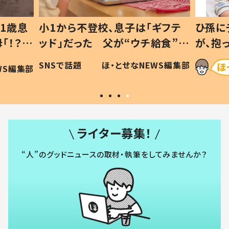
1歳息
小1から不登校、息子は「ギフテ
ひ孫に
「！？」
ッド」だった 父が“ウチ給食”を
が、抱
に「可愛
作り続ける理由とは #令和の親
「涙が
SNSで話題
ほ・とせなNEWS編集部
WS編集部
#令和の子
い」
ライター募集！
“人”のグッドニュースの取材・執筆をしてみませんか？