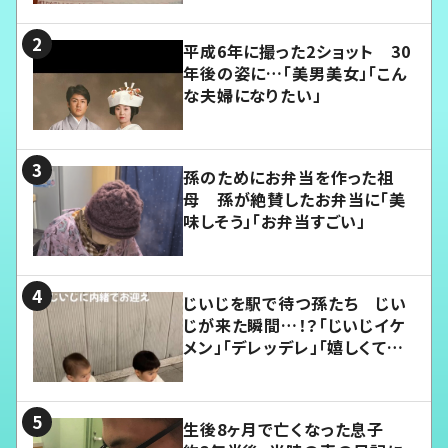
平成6年に撮った2ショット 30
年後の姿に…「美男美女」「こん
な夫婦になりたい」
孫のためにお弁当を作った祖
母 孫が絶賛したお弁当に「美
味しそう」「お弁当すごい」
じいじを駅で待つ孫たち じい
じが来た瞬間…！？「じいじイケ
メン」「デレッデレ」「嬉しくて可
愛くてたまらない」「幸せになれ
る」
生後8ヶ月で亡くなった息子