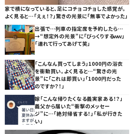
家で横になっていると、足にコチョコチョした感覚が。
よく見ると…「えぇ！？」驚きの光景に「無事でよかった」
出張で…列車の指定席を予約したら…
→“想定外の光景”に「びっくりするｗｗ」
「連れて行ってあげて笑」
「こんなん買ってしまう」1000円の浴衣
を衝動買い。よく見ると…“驚きの光
景”に「これは即買い」「1000円だった
のですか？！」
嫁「こんな帰りたくなる義実家ある！？」
義父から届いた“衝撃のメッセー
ジ”に…「絶対帰省する！」「私が行きた
い」