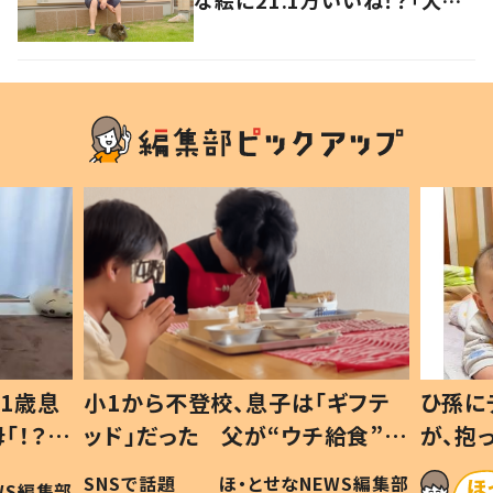
強い意志を感じる」
1歳息
小1から不登校、息子は「ギフテ
ひ孫に
「！？」
ッド」だった 父が“ウチ給食”を
が、抱
に「可愛
作り続ける理由とは #令和の親
「涙が
SNSで話題
ほ・とせなNEWS編集部
WS編集部