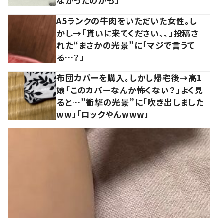
なかったのかも」
A5ランクの牛肉をいただいた女性。し
かし→「貰いに来てください、、」投稿さ
れた“まさかの光景”に「マジで言うて
る…？」
布団カバーを購入。しかし帰宅後→高1
娘「このカバーなんか怖くない？」よく見
ると…”衝撃の光景”に「吹き出しました
ww」「ロックやんwww」