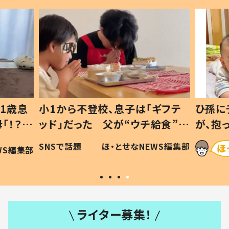
1歳息
小1から不登校、息子は「ギフテ
ひ孫に
「！？」
ッド」だった 父が“ウチ給食”を
が、抱
に「可愛
作り続ける理由とは #令和の親
「涙が
SNSで話題
ほ・とせなNEWS編集部
WS編集部
#令和の子
い」
ライター募集！