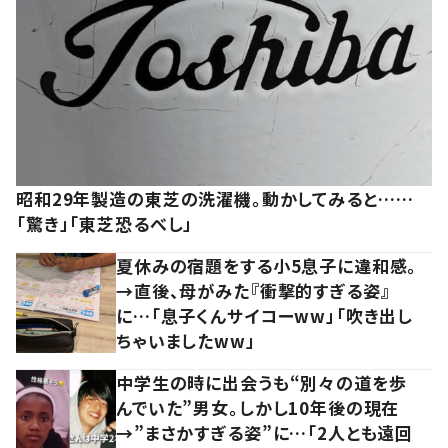
昭和29年製造の東芝の洗濯機。動かしてみると……
「驚き」「東芝恐るべし」
夏休みの宿題をする小5息子に違和感。
→直後、母がみた『衝撃的すぎる姿』
に…「息子くんサイコーww」「吹き出し
ちゃいましたww」
中学生の時に出会うも“別々の道を歩
んでいた”男女。しかし10年後の現在
→”まさかすぎる姿”に…「2人とも遠回