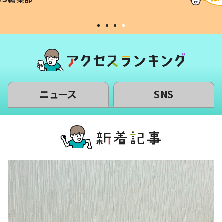
#令和の子
い」
ニュース
SNS