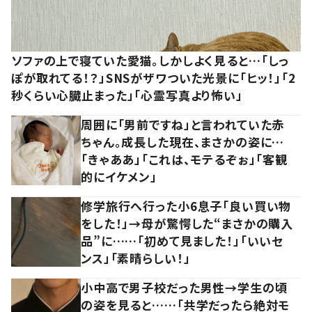
ソファの上で寝ていた愛猫。しかしよく見ると…「しっ
ぽが取れてる！？」SNSがザワついた光景に「ヒッ！」「2
秒くらい心臓止まった」「心霊写真より怖い」
周囲に「男前ですね」と言われていた赤
ちゃん。成長した現在、まさかの姿に…
「きゃああ」「これは、モテるぞぉ」「客観
的にイケメン」
修学旅行へ行った小6息子「良い買い物
をした！」→母が驚愕した“まさかの購入
品”に……「初めて見ました！」「いいセ
ンス」「素晴らしい！」
小中高で男子校だった男性→学生の頃
の姿を見ると……「共学だったら絶対モ