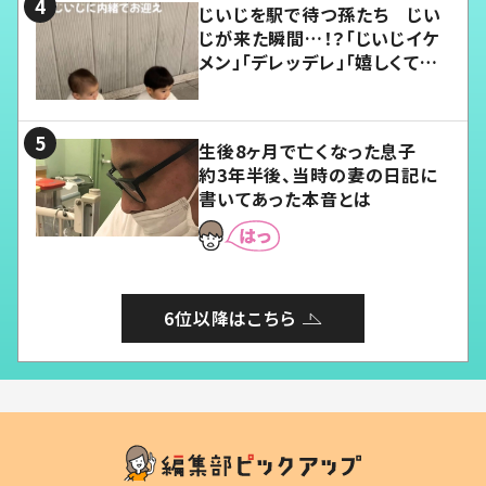
じいじを駅で待つ孫たち じい
じが来た瞬間…！？「じいじイケ
メン」「デレッデレ」「嬉しくて可
愛くてたまらない」「幸せになれ
る」
生後8ヶ月で亡くなった息子
約3年半後、当時の妻の日記に
書いてあった本音とは
6位以降はこちら