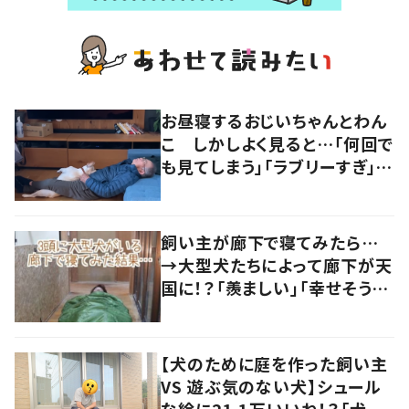
お昼寝するおじいちゃんとわん
こ しかしよく見ると…「何回で
も見てしまう」「ラブリーすぎ」の
声
飼い主が廊下で寝てみたら…
→大型犬たちによって廊下が天
国に！？「羨ましい」「幸せそう」
の声
【犬のために庭を作った飼い主
VS 遊ぶ気のない犬】シュール
な絵に21.1万いいね！？「犬の