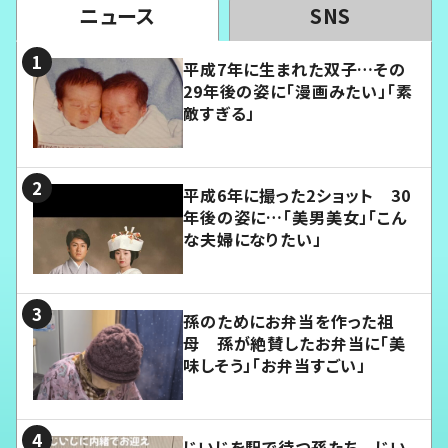
ニュース
SNS
平成7年に生まれた双子…その
29年後の姿に「漫画みたい」「素
敵すぎる」
平成6年に撮った2ショット 30
年後の姿に…「美男美女」「こん
な夫婦になりたい」
孫のためにお弁当を作った祖
母 孫が絶賛したお弁当に「美
味しそう」「お弁当すごい」
じいじを駅で待つ孫たち じい