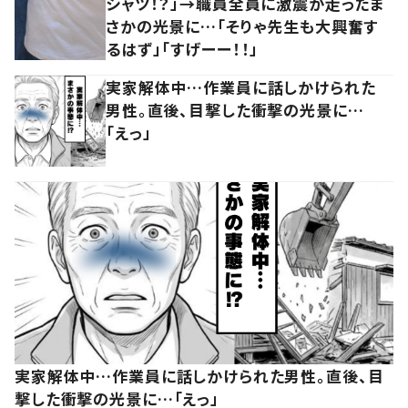
シャツ！？」→職員全員に激震が走ったま
さかの光景に…「そりゃ先生も大興奮す
るはず」「すげーー！！」
実家解体中…作業員に話しかけられた
男性。直後、目撃した衝撃の光景に…
「えっ」
実家解体中…作業員に話しかけられた男性。直後、目
撃した衝撃の光景に…「えっ」