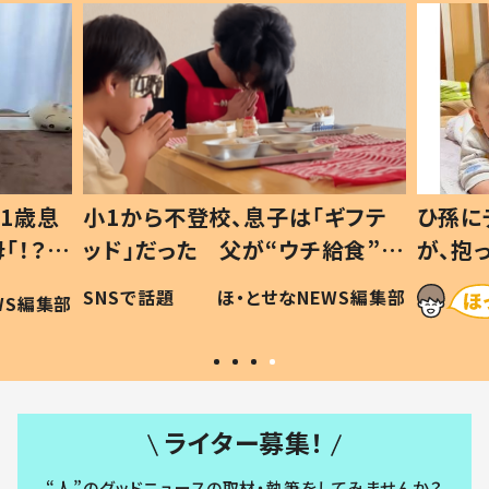
1歳息
小1から不登校、息子は「ギフテ
ひ孫に
「！？」
ッド」だった 父が“ウチ給食”を
が、抱
に「可愛
作り続ける理由とは #令和の親
「涙が
SNSで話題
ほ・とせなNEWS編集部
WS編集部
#令和の子
い」
ライター募集！
“人”のグッドニュースの取材・執筆をしてみませんか？