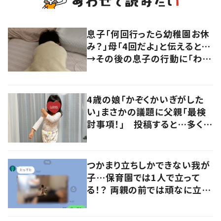
息子「何回行ったら幼稚園お休
み？」母「4回だよ」と伝えると…
→その後の息子の行動に「わか
るよその気持ち」「うちの子も！」
の声
4歳の娘「かぞくかいぎがした
い」まさかの議題に父親「最検
討事項！」 投稿すると…多くの
意見が寄せられる！
つかまり立ちしかできない我が
子…保育園では1人で立って
る！？ 両親の前では頑なに立た
ない1歳児が可愛すぎる…！