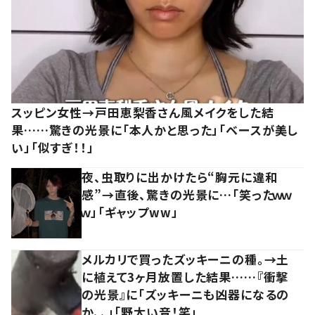
スッピン女性→戸田恵梨香さん風メイクをした結
果……驚きの光景に「本人かと思った」「ベースが美し
い」「似すぎ！！」
夜、虫取りに出かけたら“胸元に違和
感”→直後、驚きの光景に…「笑ったｗｗ
ｗ」「ギャップww」
メルカリで買ったズッキーニの種。→土
に植えて3ヶ月放置した結果……『衝撃
の光景』に「ズッキーニも凶器になるの
か、、」「野太い音！笑」