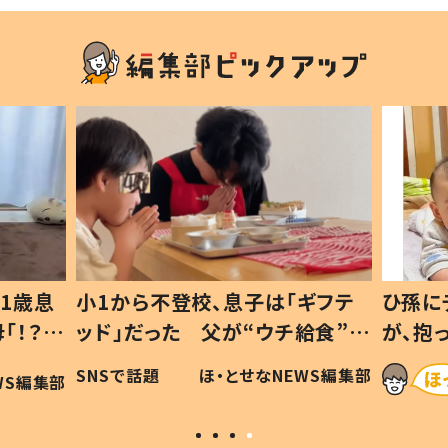
1歳息
小1から不登校、息子は「ギフテ
ひ孫に
「！？」
ッド」だった 父が“ウチ給食”を
が、抱
に「可愛
作り続ける理由とは #令和の親
「涙が
SNSで話題
ほ・とせなNEWS編集部
WS編集部
#令和の子
い」