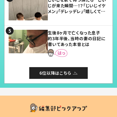
じが来た瞬間…！？「じいじイケ
メン」「デレッデレ」「嬉しくて可
愛くてたまらない」「幸せになれ
る」
生後8ヶ月で亡くなった息子
約3年半後、当時の妻の日記に
書いてあった本音とは
6位以降はこちら