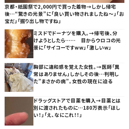
京都・祇園祭で2,000円で買った着物→しかし帰宅
後…“驚きの光景”に「良い買い物されましたね～」「お
宝だ」「掘り出し物ですね」
ミスドでドーナツを購入。→帰宅後、分
けようとしたら…… 目からウロコの光
景に「サイコーですww」「激しいw」
胸部に違和感を覚えた女性。→医師「異
常はありません」しかしその後…判明し
た”まさかの病”。女性の現在に迫る
ドラッグストアで目薬を購入→目薬とは
別に渡されたものに…180万表示「ほし
い！」「え、なにこれ！！」