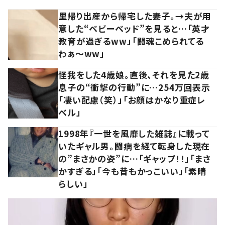
里帰り出産から帰宅した妻子。→夫が用
意した“ベビーベッド”を見ると…「英才
教育が過ぎるww」「闘魂こめられてる
わぁ～ww」
怪我をした4歳娘。直後、それを見た2歳
息子の“衝撃の行動”に…254万回表示
「凄い配慮（笑）」「お顔はかなり重症レ
ベル」
1998年『一世を風靡した雑誌』に載って
いたギャル男。闘病を経て転身した現在
の”まさかの姿”に…「ギャップ！！」「まさ
かすぎる」「今も昔もかっこいい」「素晴
らしい」