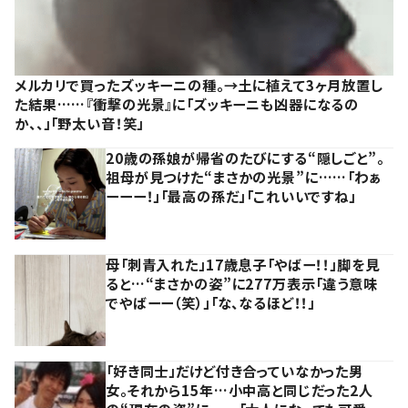
メルカリで買ったズッキーニの種。→土に植えて3ヶ月放置し
た結果……『衝撃の光景』に「ズッキーニも凶器になるの
か、、」「野太い音！笑」
20歳の孫娘が帰省のたびにする“隠しごと”。
祖母が見つけた“まさかの光景”に……「わぁ
ーーー！」「最高の孫だ」「これいいですね」
母「刺青入れた」17歳息子「やばー！！」脚を見
ると…“まさかの姿”に277万表示「違う意味
でやばーー（笑）」「な、なるほど！！」
「好き同士」だけど付き合っていなかった男
女。それから15年…小中高と同じだった2人