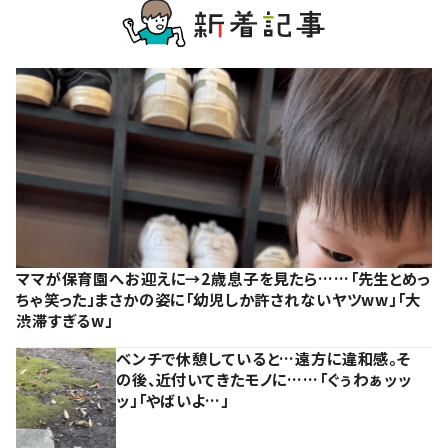
ママが保育園へお迎えに→2歳息子を見たら……「先生とめっ
ちゃ笑った」まさかの姿に「幼児しか許されないヤツww」「大
渋滞すぎるw」
ベンチで休憩していると…遠方に違和感。そ
の後、近付いてきたモノに……「ぐぅわぁッッ
ッ」「やばいよ…」