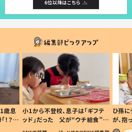
6位以降はこちら
1歳息
小1から不登校、息子は「ギフテ
ひ孫に
「！？」
ッド」だった 父が“ウチ給食”を
が、抱
に「可愛
作り続ける理由とは #令和の親
「涙が