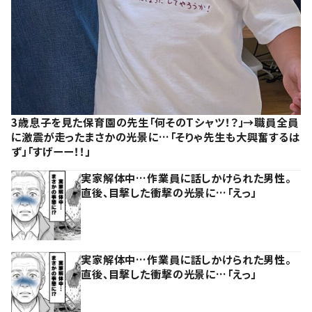
3歳息子を見た保育園の先生「何そのTシャツ！？」→職員全員
に激震が走ったまさかの光景に…「そりゃ先生も大興奮するは
ず」「すげーー！！」
実家解体中…作業員に話しかけられた男性。
直後、目撃した衝撃の光景に…「えっ」
実家解体中…作業員に話しかけられた男性。
直後、目撃した衝撃の光景に…「えっ」