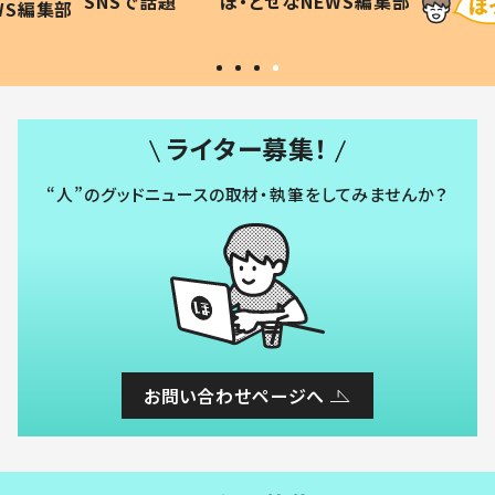
SNSで話題
ほ・とせなNEWS編集部
WS編集部
#令和の子
い」
ライター募集！
“人”のグッドニュースの取材・執筆をしてみませんか？
お問い合わせページへ