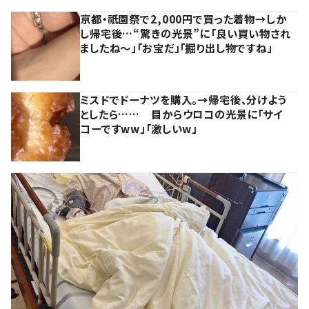
京都・祇園祭で2,000円で買った着物→しか
し帰宅後…“驚きの光景”に「良い買い物され
ましたね～」「お宝だ」「掘り出し物ですね」
ミスドでドーナツを購入。→帰宅後、分けよう
としたら…… 目からウロコの光景に「サイ
コーですww」「激しいw」