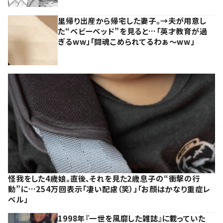
里帰り出産から帰宅した妻子。→夫が用意し
た“ベビーベッド”を見ると…「英才教育が過
ぎるww」「闘魂こめられてるわぁ～ww」
怪我をした4歳娘。直後、それを見た2歳息子の“衝撃の行
動”に…254万回表示「凄い配慮（笑）」「お顔はかなり重症レ
ベル」
1998年『一世を風靡した雑誌』に載っていた