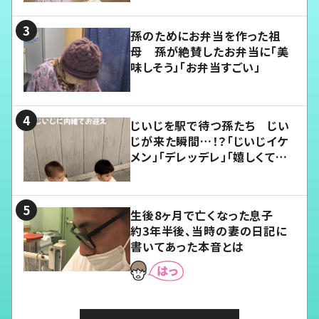
孫のためにお弁当を作った祖
母 孫が絶賛したお弁当に「美
味しそう」「お弁当すごい」
じいじを駅で待つ孫たち じい
じが来た瞬間…！？「じいじイケ
メン」「デレッデレ」「嬉しくて可
愛くてたまらない」「幸せになれ
る」
生後8ヶ月で亡くなった息子
約3年半後、当時の妻の日記に
書いてあった本音とは