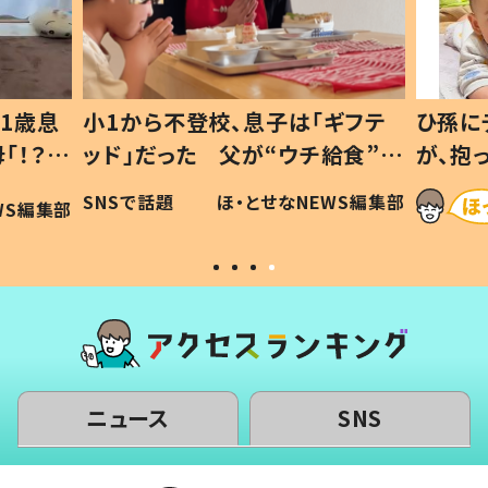
1歳息
小1から不登校、息子は「ギフテ
ひ孫に
「！？」
ッド」だった 父が“ウチ給食”を
が、抱
に「可愛
作り続ける理由とは #令和の親
「涙が
SNSで話題
ほ・とせなNEWS編集部
WS編集部
#令和の子
い」
ニュース
SNS