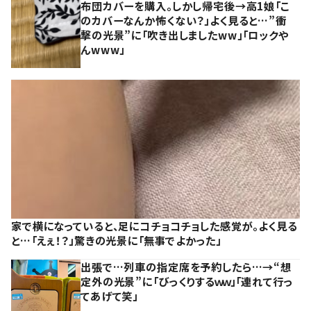
布団カバーを購入。しかし帰宅後→高1娘「こ
のカバーなんか怖くない？」よく見ると…”衝
撃の光景”に「吹き出しましたww」「ロックや
んwww」
家で横になっていると、足にコチョコチョした感覚が。よく見る
と…「えぇ！？」驚きの光景に「無事でよかった」
出張で…列車の指定席を予約したら…→“想
定外の光景”に「びっくりするｗｗ」「連れて行っ
てあげて笑」