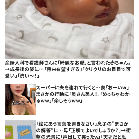
産婦人科で看護師さんに「綺麗なお顔」と言われた赤ちゃん。
→成長後の姿に…「将来有望すぎる」「クリクリのお目目で可
愛い」「渋い～！」
スーパーに夫を連れて行くと…妻「おーいw」
まさかの行動に「奥さん美人！」「めっちゃわか
るww」「楽しそうww」
「絵にあう言葉を書きなさい」息子の”まさか
の解答”に…母「正解でよいでしょうか？」→衝
撃の光景に「声出して笑ったｗ」「天才だと思