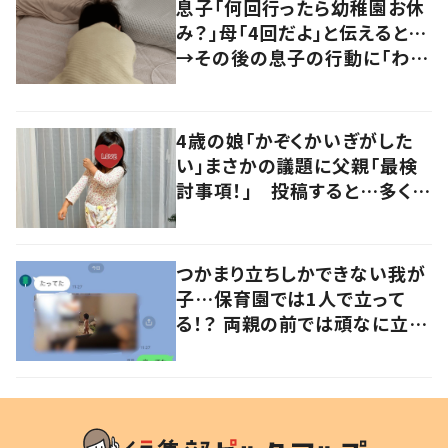
息子「何回行ったら幼稚園お休
み？」母「4回だよ」と伝えると…
→その後の息子の行動に「わか
るよその気持ち」「うちの子も！」
の声
4歳の娘「かぞくかいぎがした
い」まさかの議題に父親「最検
討事項！」 投稿すると…多くの
意見が寄せられる！
つかまり立ちしかできない我が
子…保育園では1人で立って
る！？ 両親の前では頑なに立た
ない1歳児が可愛すぎる…！