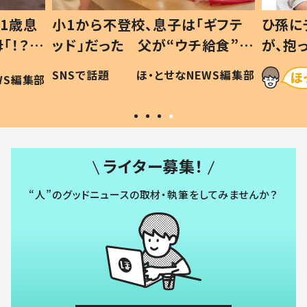
1歳息
小1から不登校、息子は「ギフテ
ひ孫に
「！？」
ッド」だった 父が“ウチ給食”を
が、抱
に「可愛
作り続ける理由とは #令和の親
「涙が
SNSで話題
ほ・とせなNEWS編集部
WS編集部
#令和の子
い」
ライター募集！
“人”のグッドニュースの取材・執筆をしてみませんか？