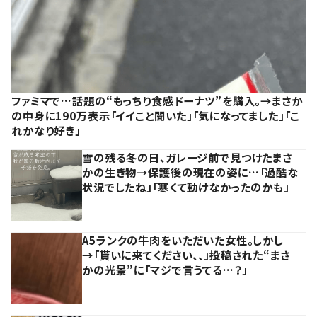
ファミマで…話題の“もっちり食感ドーナツ”を購入。→まさか
の中身に190万表示「イイこと聞いた」「気になってました」「こ
れかなり好き」
雪の残る冬の日、ガレージ前で見つけたまさ
かの生き物→保護後の現在の姿に…「過酷な
状況でしたね」「寒くて動けなかったのかも」
A5ランクの牛肉をいただいた女性。しかし
→「貰いに来てください、、」投稿された“まさ
かの光景”に「マジで言うてる…？」