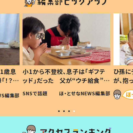
1歳息
小1から不登校、息子は「ギフテ
ひ孫に
「！？」
ッド」だった 父が“ウチ給食”を
が、抱
に「可愛
作り続ける理由とは #令和の親
「涙が
SNSで話題
ほ・とせなNEWS編集部
WS編集部
#令和の子
い」