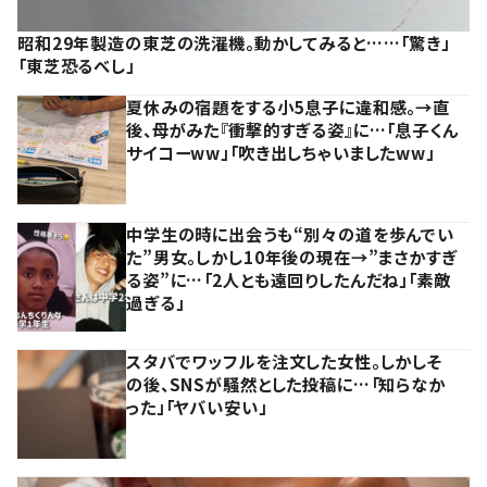
昭和29年製造の東芝の洗濯機。動かしてみると……「驚き」
「東芝恐るべし」
夏休みの宿題をする小5息子に違和感。→直
後、母がみた『衝撃的すぎる姿』に…「息子くん
サイコーww」「吹き出しちゃいましたww」
中学生の時に出会うも“別々の道を歩んでい
た”男女。しかし10年後の現在→”まさかすぎ
る姿”に…「2人とも遠回りしたんだね」「素敵
過ぎる」
スタバでワッフルを注文した女性。しかしそ
の後、SNSが騒然とした投稿に…「知らなか
った」「ヤバい安い」