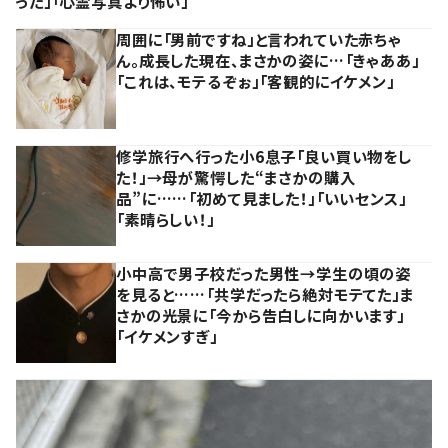
った」「心霊写真より怖い」
周囲に「男前ですね」と言われていた赤ちゃ
ん。成長した現在、まさかの姿に…「きゃああ」
「これは、モテるぞぉ」「客観的にイケメン」
修学旅行へ行った小6息子「良い買い物をし
た！」→母が驚愕した“まさかの購入
品”に……「初めて見ました！」「いいセンス」
「素晴らしい！」
小中高で男子校だった男性→学生の頃の姿
を見ると……「共学だったら絶対モテてた」ま
さかの光景に「今から告白しに向かいます」
「イケメンすぎ」