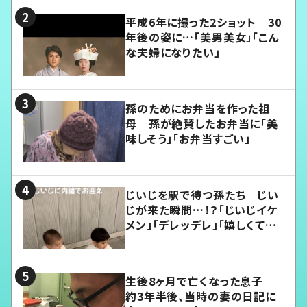
平成6年に撮った2ショット 30
年後の姿に…「美男美女」「こん
な夫婦になりたい」
孫のためにお弁当を作った祖
母 孫が絶賛したお弁当に「美
味しそう」「お弁当すごい」
じいじを駅で待つ孫たち じい
じが来た瞬間…！？「じいじイケ
メン」「デレッデレ」「嬉しくて可
愛くてたまらない」「幸せになれ
る」
生後8ヶ月で亡くなった息子
約3年半後、当時の妻の日記に