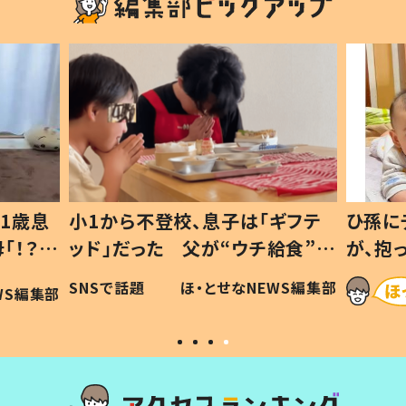
1歳息
小1から不登校、息子は「ギフテ
ひ孫に
「！？」
ッド」だった 父が“ウチ給食”を
が、抱
に「可愛
作り続ける理由とは #令和の親
「涙が
SNSで話題
ほ・とせなNEWS編集部
WS編集部
#令和の子
い」