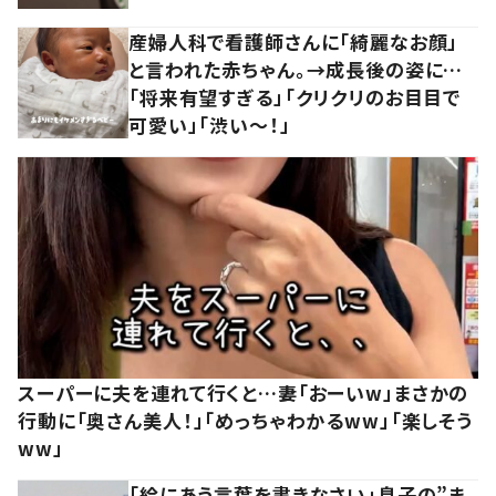
産婦人科で看護師さんに「綺麗なお顔」
と言われた赤ちゃん。→成長後の姿に…
「将来有望すぎる」「クリクリのお目目で
可愛い」「渋い～！」
スーパーに夫を連れて行くと…妻「おーいw」まさかの
行動に「奥さん美人！」「めっちゃわかるww」「楽しそう
ww」
「絵にあう言葉を書きなさい」息子の”ま