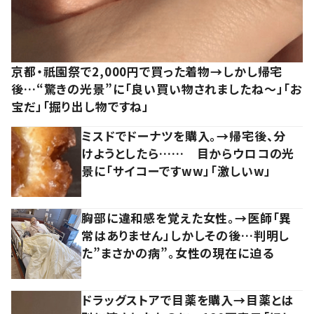
京都・祇園祭で2,000円で買った着物→しかし帰宅
後…“驚きの光景”に「良い買い物されましたね～」「お
宝だ」「掘り出し物ですね」
ミスドでドーナツを購入。→帰宅後、分
けようとしたら…… 目からウロコの光
景に「サイコーですww」「激しいw」
胸部に違和感を覚えた女性。→医師「異
常はありません」しかしその後…判明し
た”まさかの病”。女性の現在に迫る
ドラッグストアで目薬を購入→目薬とは