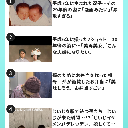
平成7年に生まれた双子…その
29年後の姿に「漫画みたい」「素
敵すぎる」
平成6年に撮った2ショット 30
年後の姿に…「美男美女」「こん
な夫婦になりたい」
孫のためにお弁当を作った祖
母 孫が絶賛したお弁当に「美
味しそう」「お弁当すごい」
じいじを駅で待つ孫たち じい
じが来た瞬間…！？「じいじイケ
メン」「デレッデレ」「嬉しくて可