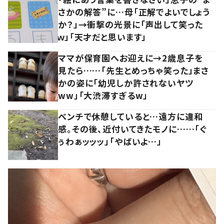
さかの解答”に…母「正解でよいでしょう
か？」→衝撃の光景に「声出して笑った
ｗ」「天才だと思います」
ママが保育園へお迎えに→2歳息子を
見たら……「先生とめっちゃ笑った」まさ
かの姿に「幼児しか許されないヤツ
ww」「大渋滞すぎるw」
ベンチで休憩していると…遠方に違和
感。その後、近付いてきたモノに……「ぐ
ぅわぁッッッ」「やばいよ…」