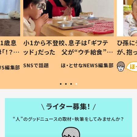
1歳息
小1から不登校、息子は「ギフテ
ひ孫に
「！？」
ッド」だった 父が“ウチ給食”を
が、抱
に「可愛
作り続ける理由とは #令和の親
「涙が
SNSで話題
ほ・とせなNEWS編集部
WS編集部
#令和の子
い」
ライター募集！
“人”のグッドニュースの取材・執筆をしてみませんか？