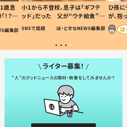
1歳息
小1から不登校、息子は「ギフテ
ひ孫に
「！？」
ッド」だった 父が“ウチ給食”を
が、抱
に「可愛
作り続ける理由とは #令和の親
「涙が
SNSで話題
ほ・とせなNEWS編集部
WS編集部
#令和の子
い」
ライター募集！
“人”のグッドニュースの取材・執筆をしてみませんか？