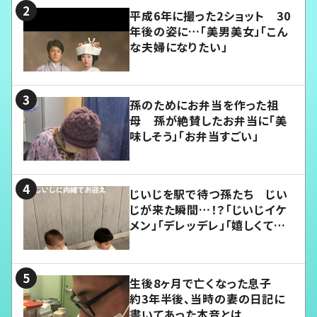
平成6年に撮った2ショット 30
年後の姿に…「美男美女」「こん
な夫婦になりたい」
孫のためにお弁当を作った祖
母 孫が絶賛したお弁当に「美
味しそう」「お弁当すごい」
じいじを駅で待つ孫たち じい
じが来た瞬間…！？「じいじイケ
メン」「デレッデレ」「嬉しくて可
愛くてたまらない」「幸せになれ
る」
生後8ヶ月で亡くなった息子
約3年半後、当時の妻の日記に
書いてあった本音とは