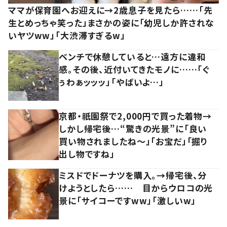
ママが保育園へお迎えに→2歳息子を見たら……「先
生とめっちゃ笑った」まさかの姿に「幼児しか許されな
いヤツww」「大渋滞すぎるw」
ベンチで休憩していると…遠方に違和
感。その後、近付いてきたモノに……「ぐ
ぅわぁッッッ」「やばいよ…」
京都・祇園祭で2,000円で買った着物→
しかし帰宅後…“驚きの光景”に「良い
買い物されましたね～」「お宝だ」「掘り
出し物ですね」
ミスドでドーナツを購入。→帰宅後、分
けようとしたら…… 目からウロコの光
景に「サイコーですww」「激しいw」