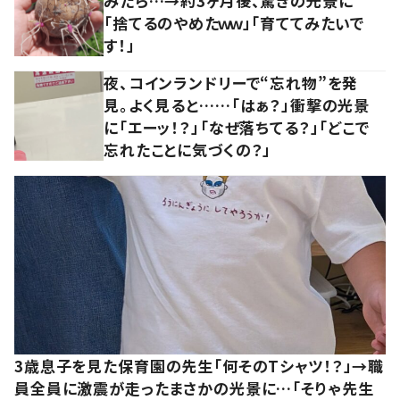
みたら…→約3ヶ月後、驚きの光景に
「捨てるのやめたｗｗ」「育ててみたいで
す！」
夜、コインランドリーで“忘れ物”を発
見。よく見ると……「はぁ？」衝撃の光景
に「エーッ！？」「なぜ落ちてる？」「どこで
忘れたことに気づくの？」
3歳息子を見た保育園の先生「何そのTシャツ！？」→職
員全員に激震が走ったまさかの光景に…「そりゃ先生