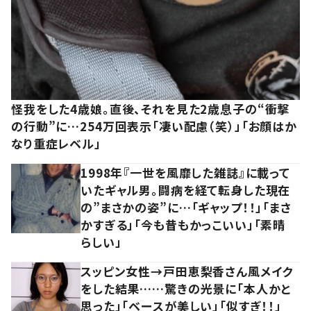
怪我をした4歳娘。直後、それを見た2歳息子の“衝撃
の行動”に…254万回表示「凄い配慮（笑）」「お顔はか
なり重症レベル」
1998年『一世を風靡した雑誌』に載って
いたギャル男。闘病を経て転身した現在
の”まさかの姿”に…「ギャップ！！」「まさ
かすぎる」「今も昔もかっこいい」「素晴
らしい」
スッピン女性→戸田恵梨香さん風メイク
をした結果……驚きの光景に「本人かと
思った」「ベースが美しい」「似すぎ！！」