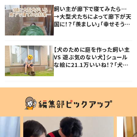
飼い主が廊下で寝てみたら…
→大型犬たちによって廊下が天
国に！？「羨ましい」「幸せそう」
の声
【犬のために庭を作った飼い主
VS 遊ぶ気のない犬】シュール
な絵に21.1万いいね！？「犬の
強い意志を感じる」