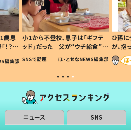
1歳息
小1から不登校、息子は「ギフテ
ひ孫に
「！？」
ッド」だった 父が“ウチ給食”を
が、抱
に「可愛
作り続ける理由とは #令和の親
「涙が
SNSで話題
ほ・とせなNEWS編集部
WS編集部
#令和の子
い」
ニュース
SNS