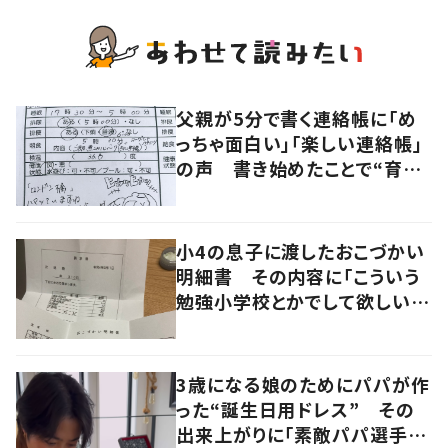
父親が5分で書く連絡帳に「め
っちゃ面白い」「楽しい連絡帳」
の声 書き始めたことで“育児
に変化”も
小4の息子に渡したおこづかい
明細書 その内容に「こういう
勉強小学校とかでして欲しい」
「社会勉強になりますね」の声
3歳になる娘のためにパパが作
った“誕生日用ドレス” その
出来上がりに「素敵パパ選手権