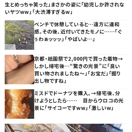
生とめっちゃ笑った」まさかの姿に「幼児しか許されな
いヤツww」「大渋滞すぎるw」
ベンチで休憩していると…遠方に違和
感。その後、近付いてきたモノに……「ぐ
ぅわぁッッッ」「やばいよ…」
京都・祇園祭で2,000円で買った着物→
しかし帰宅後…“驚きの光景”に「良い
買い物されましたね～」「お宝だ」「掘り
出し物ですね」
ミスドでドーナツを購入。→帰宅後、分
けようとしたら…… 目からウロコの光
景に「サイコーですww」「激しいw」