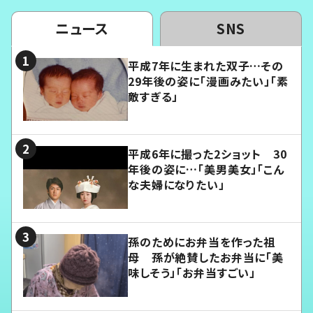
ニュース
SNS
平成7年に生まれた双子…その
29年後の姿に「漫画みたい」「素
敵すぎる」
平成6年に撮った2ショット 30
年後の姿に…「美男美女」「こん
な夫婦になりたい」
孫のためにお弁当を作った祖
母 孫が絶賛したお弁当に「美
味しそう」「お弁当すごい」