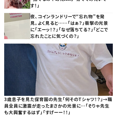
す！」
夜、コインランドリーで“忘れ物”を発
見。よく見ると……「はぁ？」衝撃の光景
に「エーッ！？」「なぜ落ちてる？」「どこで
忘れたことに気づくの？」
3歳息子を見た保育園の先生「何そのTシャツ！？」→職
員全員に激震が走ったまさかの光景に…「そりゃ先生
も大興奮するはず」「すげーー！！」