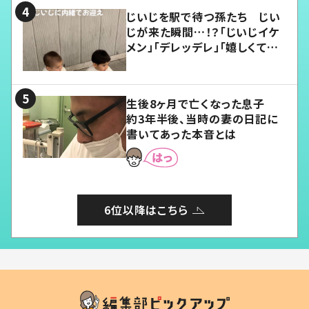
じいじを駅で待つ孫たち じい
じが来た瞬間…！？「じいじイケ
メン」「デレッデレ」「嬉しくて可
愛くてたまらない」「幸せになれ
る」
生後8ヶ月で亡くなった息子
約3年半後、当時の妻の日記に
書いてあった本音とは
6位以降はこちら