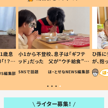
1歳息
小1から不登校、息子は「ギフテ
ひ孫に
「！？」
ッド」だった 父が“ウチ給食”を
が、抱
に「可愛
作り続ける理由とは #令和の親
「涙が
SNSで話題
ほ・とせなNEWS編集部
WS編集部
#令和の子
い」
ライター募集！