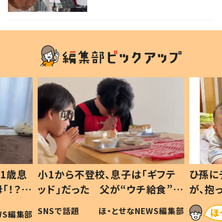
優勝」「パパさんカッコいい」の
声
1歳息
小1から不登校、息子は「ギフテ
ひ孫に
「！？」
ッド」だった 父が“ウチ給食”を
が、抱
に「可愛
作り続ける理由とは #令和の親
「涙が
SNSで話題
ほ・とせなNEWS編集部
WS編集部
#令和の子
い」