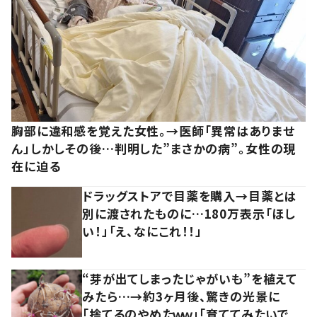
胸部に違和感を覚えた女性。→医師「異常はありませ
ん」しかしその後…判明した”まさかの病”。女性の現
在に迫る
ドラッグストアで目薬を購入→目薬とは
別に渡されたものに…180万表示「ほし
い！」「え、なにこれ！！」
“芽が出てしまったじゃがいも”を植えて
みたら…→約3ヶ月後、驚きの光景に
「捨てるのやめたｗｗ」「育ててみたいで