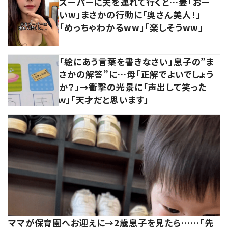
スーパーに夫を連れて行くと…妻「おー
いw」まさかの行動に「奥さん美人！」
「めっちゃわかるww」「楽しそうww」
「絵にあう言葉を書きなさい」息子の”ま
さかの解答”に…母「正解でよいでしょう
か？」→衝撃の光景に「声出して笑った
ｗ」「天才だと思います」
ママが保育園へお迎えに→2歳息子を見たら……「先