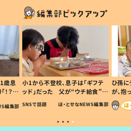
1歳息
小1から不登校、息子は「ギフテ
ひ孫に
「！？」
ッド」だった 父が“ウチ給食”を
が、抱
に「可愛
作り続ける理由とは #令和の親
「涙が
SNSで話題
ほ・とせなNEWS編集部
WS編集部
#令和の子
い」