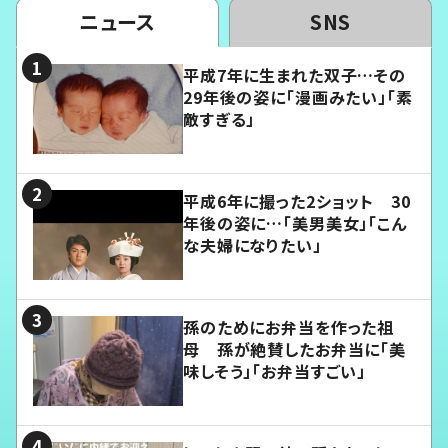
ニュース
SNS
平成7年に生まれた双子…その
29年後の姿に「漫画みたい」「素
敵すぎる」
平成6年に撮った2ショット 30
年後の姿に…「美男美女」「こん
な夫婦になりたい」
孫のためにお弁当を作った祖
母 孫が絶賛したお弁当に「美
味しそう」「お弁当すごい」