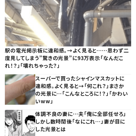
駅の電光掲示板に違和感。→よく見ると……思わず二
度見してしまう”驚きの光景”に93万表示「なんだこ
れ！？」「壊れちゃった？」
スーパーで買ったシャインマスカットに
違和感。よく見ると→「何これ？」まさか
の光景に…「こんなところに！？」「かわい
いww」
体調不良の妻に…夫「俺に全部任せろ」
しかし数時間後「なにこれ…」妻が目に
した光景とは