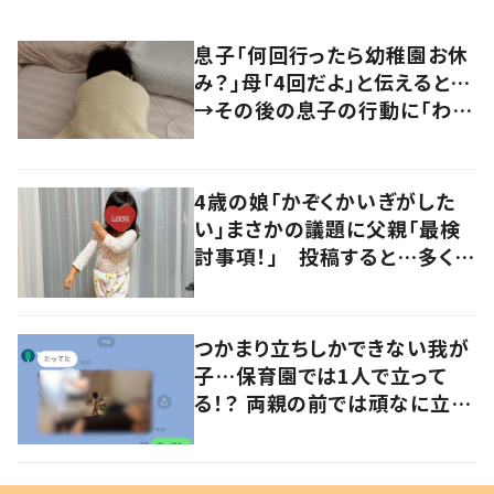
息子「何回行ったら幼稚園お休
み？」母「4回だよ」と伝えると…
→その後の息子の行動に「わか
るよその気持ち」「うちの子も！」
の声
4歳の娘「かぞくかいぎがした
い」まさかの議題に父親「最検
討事項！」 投稿すると…多くの
意見が寄せられる！
つかまり立ちしかできない我が
子…保育園では1人で立って
る！？ 両親の前では頑なに立た
ない1歳児が可愛すぎる…！