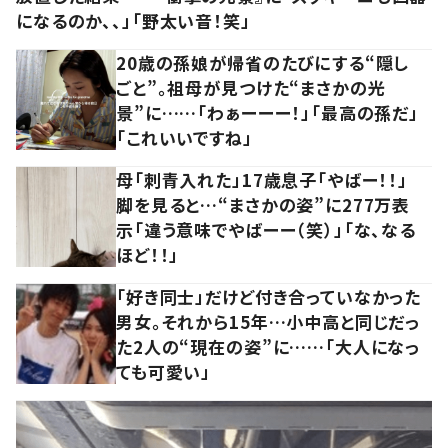
になるのか、、」「野太い音！笑」
20歳の孫娘が帰省のたびにする“隠し
ごと”。祖母が見つけた“まさかの光
景”に……「わぁーーー！」「最高の孫だ」
「これいいですね」
母「刺青入れた」17歳息子「やばー！！」
脚を見ると…“まさかの姿”に277万表
示「違う意味でやばーー（笑）」「な、なる
ほど！！」
「好き同士」だけど付き合っていなかった
男女。それから15年…小中高と同じだっ
た2人の“現在の姿”に……「大人になっ
ても可愛い」