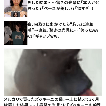
をした結果……驚きの光景に「本人かと
思った」「ベースが美しい」「似すぎ！！」
夜、虫取りに出かけたら“胸元に違和
感”→直後、驚きの光景に…「笑ったｗｗ
ｗ」「ギャップww」
メルカリで買ったズッキーニの種。→土に植えて3ヶ月
放置した結果……『衝撃の光景』に「ズッキーニも凶器