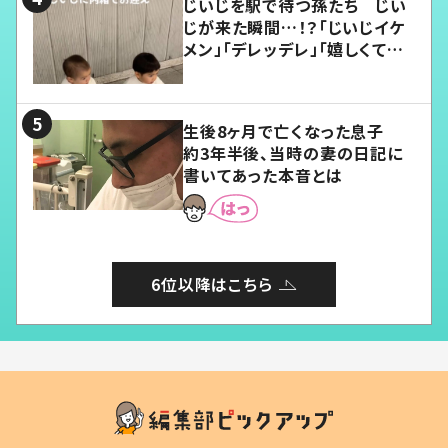
じいじを駅で待つ孫たち じい
じが来た瞬間…！？「じいじイケ
メン」「デレッデレ」「嬉しくて可
愛くてたまらない」「幸せになれ
る」
生後8ヶ月で亡くなった息子
約3年半後、当時の妻の日記に
書いてあった本音とは
6位以降はこちら