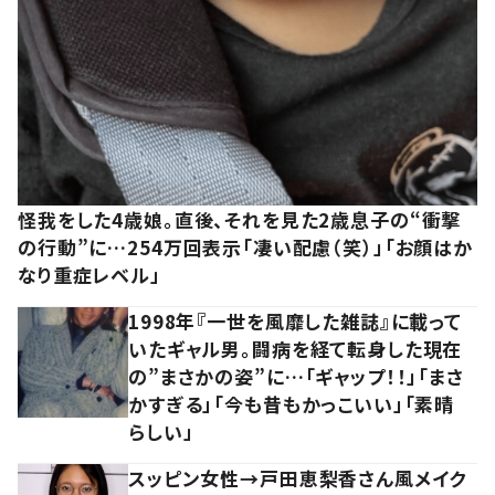
怪我をした4歳娘。直後、それを見た2歳息子の“衝撃
の行動”に…254万回表示「凄い配慮（笑）」「お顔はか
なり重症レベル」
1998年『一世を風靡した雑誌』に載って
いたギャル男。闘病を経て転身した現在
の”まさかの姿”に…「ギャップ！！」「まさ
かすぎる」「今も昔もかっこいい」「素晴
らしい」
スッピン女性→戸田恵梨香さん風メイク