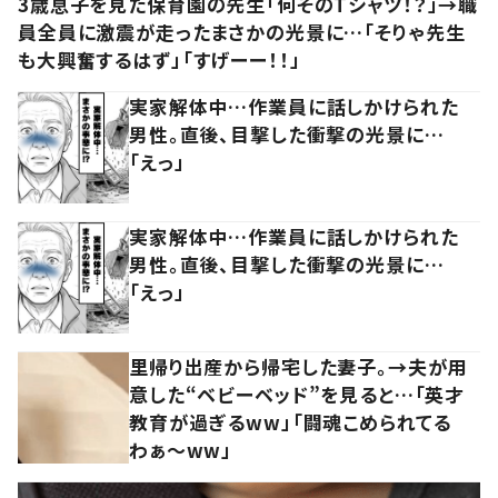
3歳息子を見た保育園の先生「何そのTシャツ！？」→職
員全員に激震が走ったまさかの光景に…「そりゃ先生
も大興奮するはず」「すげーー！！」
実家解体中…作業員に話しかけられた
男性。直後、目撃した衝撃の光景に…
「えっ」
実家解体中…作業員に話しかけられた
男性。直後、目撃した衝撃の光景に…
「えっ」
里帰り出産から帰宅した妻子。→夫が用
意した“ベビーベッド”を見ると…「英才
教育が過ぎるww」「闘魂こめられてる
わぁ～ww」