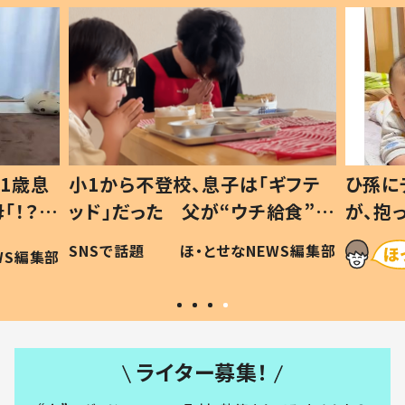
1歳息
小1から不登校、息子は「ギフテ
ひ孫に
「！？」
ッド」だった 父が“ウチ給食”を
が、抱
に「可愛
作り続ける理由とは #令和の親
「涙が
SNSで話題
ほ・とせなNEWS編集部
WS編集部
#令和の子
い」
ライター募集！