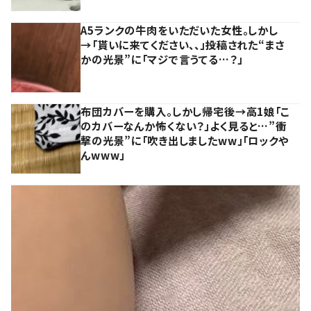
A5ランクの牛肉をいただいた女性。しかし
→「貰いに来てください、、」投稿された“まさ
かの光景”に「マジで言うてる…？」
布団カバーを購入。しかし帰宅後→高1娘「こ
のカバーなんか怖くない？」よく見ると…”衝
撃の光景”に「吹き出しましたww」「ロックや
んwww」