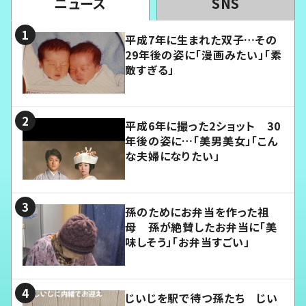
ニュース
SNS
平成7年に生まれた双子…その
29年後の姿に「漫画みたい」「素
敵すぎる」
平成6年に撮った2ショット 30
年後の姿に…「美男美女」「こん
な夫婦になりたい」
孫のためにお弁当を作った祖
母 孫が絶賛したお弁当に「美
味しそう」「お弁当すごい」
じいじを駅で待つ孫たち じい