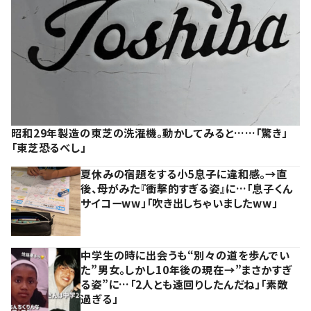
昭和29年製造の東芝の洗濯機。動かしてみると……「驚き」
「東芝恐るべし」
夏休みの宿題をする小5息子に違和感。→直
後、母がみた『衝撃的すぎる姿』に…「息子くん
サイコーww」「吹き出しちゃいましたww」
中学生の時に出会うも“別々の道を歩んでい
た”男女。しかし10年後の現在→”まさかすぎ
る姿”に…「2人とも遠回りしたんだね」「素敵
過ぎる」