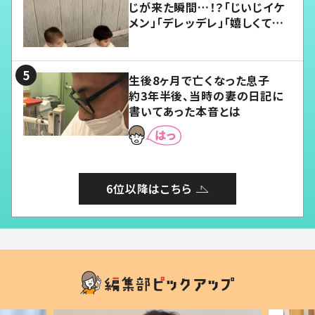
じが来た瞬間…！？「じいじイケ
メン」「デレッデレ」「嬉しくて可
愛くてたまらない」「幸せになれ
る」
生後8ヶ月で亡くなった息子
約3年半後、当時の妻の日記に
書いてあった本音とは
6位以降はこちら