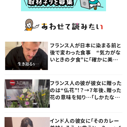
フランス人が日本に染まる前と
後で変わった食事 “気力がな
いときの夕食”に「確かに美味
い」「分かってくれるの嬉しい」
の声
フランス人の彼が彼女に贈った
のは“仏花”！？→7年後、贈った
花の意味を知り…「しかたな
い」「気持ちが大事」
インド人の彼女に「そのカレー