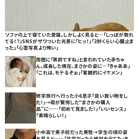
ソファの上で寝ていた愛猫。しかしよく見ると…「しっぽが取れ
てる！？」SNSがザワついた光景に「ヒッ！」「2秒くらい心臓止ま
った」「心霊写真より怖い」
周囲に「男前ですね」と言われていた赤ちゃ
ん。成長した現在、まさかの姿に…「きゃああ」
「これは、モテるぞぉ」「客観的にイケメン」
修学旅行へ行った小6息子「良い買い物をし
た！」→母が驚愕した“まさかの購入
品”に……「初めて見ました！」「いいセンス」
「素晴らしい！」
小中高で男子校だった男性→学生の頃の姿
を見ると……「共学だったら絶対モテてた」ま