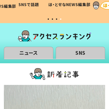
に「可愛
作り続ける理由とは #令和の親
「涙が
SNSで話題
ほ・とせなNEWS編集部
WS編集部
#令和の子
い」
ニュース
SNS