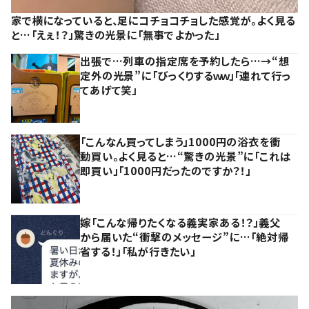
家で横になっていると、足にコチョコチョした感覚が。よく見る
と…「えぇ！？」驚きの光景に「無事でよかった」
出張で…列車の指定席を予約したら…→“想
定外の光景”に「びっくりするｗｗ」「連れて行っ
てあげて笑」
「こんなん買ってしまう」1000円の浴衣を衝
動買い。よく見ると…“驚きの光景”に「これは
即買い」「1000円だったのですか？！」
嫁「こんな帰りたくなる義実家ある！？」義父
から届いた“衝撃のメッセージ”に…「絶対帰
省する！」「私が行きたい」