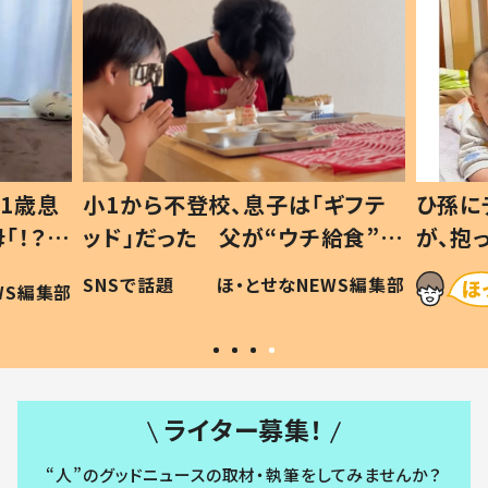
1歳息
小1から不登校、息子は「ギフテ
ひ孫に
「！？」
ッド」だった 父が“ウチ給食”を
が、抱
に「可愛
作り続ける理由とは #令和の親
「涙が
SNSで話題
ほ・とせなNEWS編集部
WS編集部
#令和の子
い」
ライター募集！
“人”のグッドニュースの取材・執筆をしてみませんか？