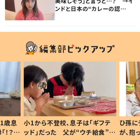
美味しそう」と言うと…？ →イ
ンドと日本の“カレーの認
識”に驚きの声！
1歳息
小1から不登校、息子は「ギフテ
ひ孫に
「！？」
ッド」だった 父が“ウチ給食”を
が、抱