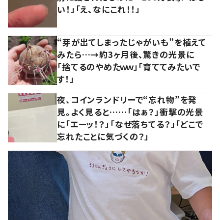
い！」「え、なにこれ！！」
“芽が出てしまったじゃがいも”を植えて
みたら…→約3ヶ月後、驚きの光景に
「捨てるのやめたｗｗ」「育ててみたいで
す！」
夜、コインランドリーで“忘れ物”を発
見。よく見ると……「はぁ？」衝撃の光景
に「エーッ！？」「なぜ落ちてる？」「どこで
忘れたことに気づくの？」