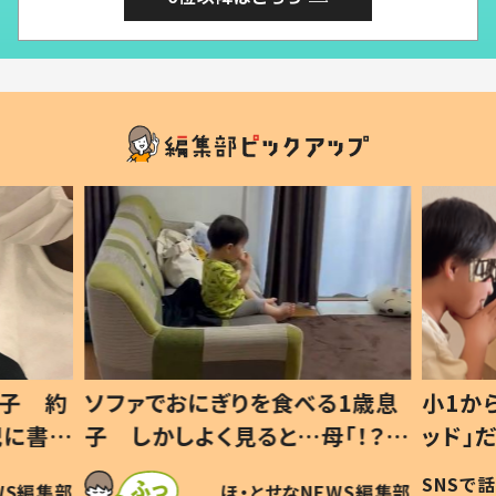
1歳息
小1から不登校、息子は「ギフテ
ひ孫に
「！？」
ッド」だった 父が“ウチ給食”を
が、抱
に「可愛
作り続ける理由とは #令和の親
「涙が
SNSで話題
ほ・とせなNEWS編集部
WS編集部