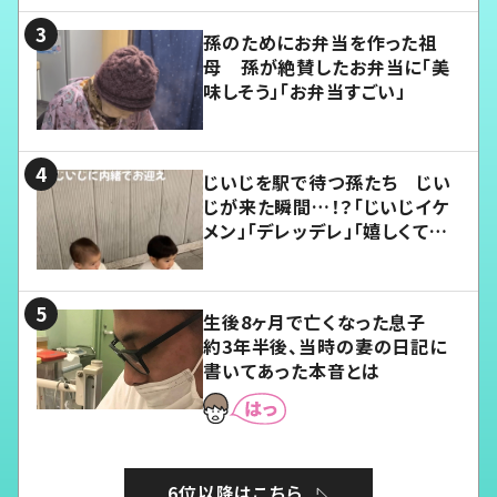
孫のためにお弁当を作った祖
母 孫が絶賛したお弁当に「美
味しそう」「お弁当すごい」
じいじを駅で待つ孫たち じい
じが来た瞬間…！？「じいじイケ
メン」「デレッデレ」「嬉しくて可
愛くてたまらない」「幸せになれ
る」
生後8ヶ月で亡くなった息子
約3年半後、当時の妻の日記に
書いてあった本音とは
6位以降はこちら