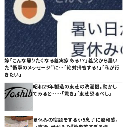
嫁「こんな帰りたくなる義実家ある！？」義父から届い
た“衝撃のメッセージ”に…「絶対帰省する！」「私が行
きたい」
昭和29年製造の東芝の洗濯機。動かし
てみると……「驚き」「東芝恐るべし」
夏休みの宿題をする小5息子に違和感。
→直後、母がみた『衝撃的すぎる姿』