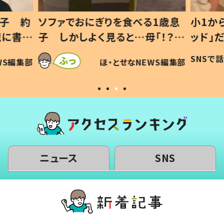
1歳息
小1から不登校、息子は「ギフテ
ひ孫に
「！？」
ッド」だった 父が“ウチ給食”を
が、抱
に「可愛
作り続ける理由とは #令和の親
「涙が
SNSで話題
ほ・とせなNEWS編集部
WS編集部
#令和の子
い」
ニュース
SNS