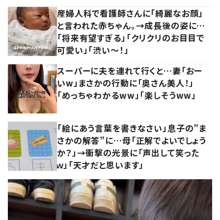
産婦人科で看護師さんに「綺麗なお顔」
と言われた赤ちゃん。→成長後の姿に…
「将来有望すぎる」「クリクリのお目目で
可愛い」「渋い～！」
スーパーに夫を連れて行くと…妻「おー
いw」まさかの行動に「奥さん美人！」
「めっちゃわかるww」「楽しそうww」
「絵にあう言葉を書きなさい」息子の”ま
さかの解答”に…母「正解でよいでしょう
か？」→衝撃の光景に「声出して笑った
ｗ」「天才だと思います」