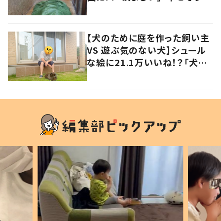
の声
【犬のために庭を作った飼い主
VS 遊ぶ気のない犬】シュール
な絵に21.1万いいね！？「犬の
強い意志を感じる」