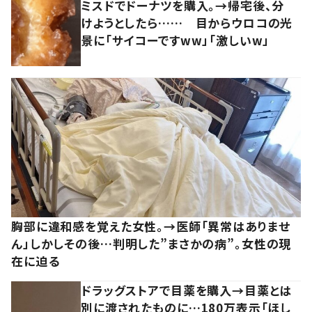
ミスドでドーナツを購入。→帰宅後、分
けようとしたら…… 目からウロコの光
景に「サイコーですww」「激しいw」
胸部に違和感を覚えた女性。→医師「異常はありませ
ん」しかしその後…判明した”まさかの病”。女性の現
在に迫る
ドラッグストアで目薬を購入→目薬とは
別に渡されたものに…180万表示「ほし