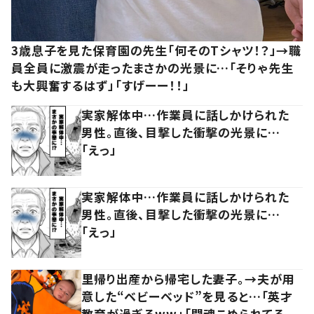
3歳息子を見た保育園の先生「何そのTシャツ！？」→職
員全員に激震が走ったまさかの光景に…「そりゃ先生
も大興奮するはず」「すげーー！！」
実家解体中…作業員に話しかけられた
男性。直後、目撃した衝撃の光景に…
「えっ」
実家解体中…作業員に話しかけられた
男性。直後、目撃した衝撃の光景に…
「えっ」
里帰り出産から帰宅した妻子。→夫が用
意した“ベビーベッド”を見ると…「英才
教育が過ぎるww」「闘魂こめられてる