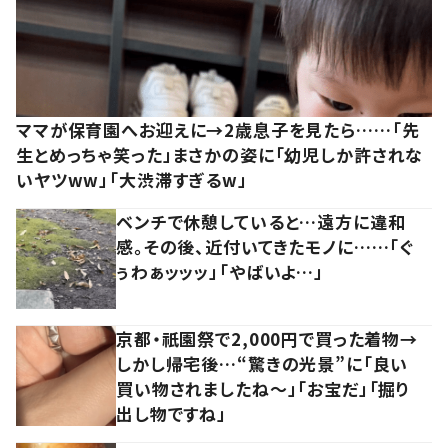
ママが保育園へお迎えに→2歳息子を見たら……「先
生とめっちゃ笑った」まさかの姿に「幼児しか許されな
いヤツww」「大渋滞すぎるw」
ベンチで休憩していると…遠方に違和
感。その後、近付いてきたモノに……「ぐ
ぅわぁッッッ」「やばいよ…」
京都・祇園祭で2,000円で買った着物→
しかし帰宅後…“驚きの光景”に「良い
買い物されましたね～」「お宝だ」「掘り
出し物ですね」