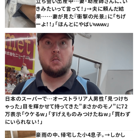
立ち会い出産中…妻「助産師さんに、い
きみたいって言って！」→夫に頼んだ結
果……妻が見た『衝撃の光景』に「ちげ
ーよ！！」「ほんとにやばいｗｗｗ」
日本のスーパーで…オーストラリア人男性「見つけち
ゃった」目を輝かせて持ってきた”まさかのモノ”に72
万表示「ウケるw」「すげえものみつけたねw」「買わず
にいられない！」
豪雨の中、帰宅した小4息子。→しかし