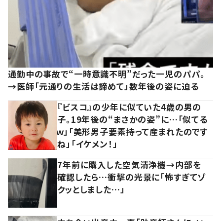
通勤中の事故で“一時意識不明”だった一児のパパ。
→医師「元通りの生活は諦めて」数年後の姿に迫る
『ビスコ』の少年に似ていた4歳の男の
子。19年後の“まさかの姿”に…「似てる
ｗ」「美形男子要素持って産まれたのです
ね」「イケメン！」
7年前に購入した空気清浄機→内部を
確認したら…衝撃の光景に「怖すぎてゾ
クッとしました…」