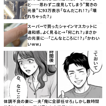
と……思わず二度見してしまう”驚きの
光景”に93万表示「なんだこれ！？」「壊
れちゃった？」
スーパーで買ったシャインマスカットに
違和感。よく見ると→「何これ？」まさか
の光景に…「こんなところに！？」「かわい
いww」
体調不良の妻に…夫「俺に全部任せろ」しかし数時間