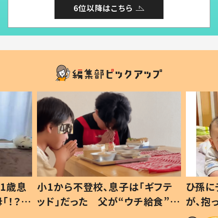
6位以降はこちら
1歳息
小1から不登校、息子は「ギフテ
ひ孫に
「！？」
ッド」だった 父が“ウチ給食”を
が、抱
に「可愛
作り続ける理由とは #令和の親
「涙が