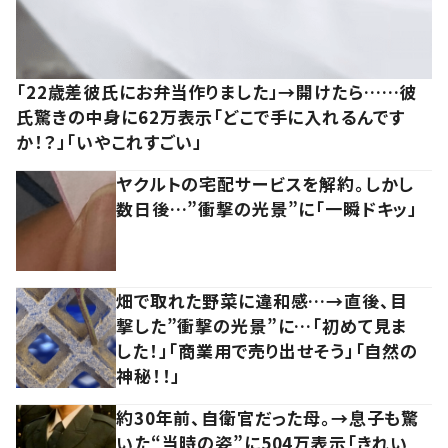
「22歳差彼氏にお弁当作りました」→開けたら……彼
氏驚きの中身に62万表示「どこで手に入れるんです
か！？」「いやこれすごい」
ヤクルトの宅配サービスを解約。しかし
数日後…”衝撃の光景”に「一瞬ドキッ」
畑で取れた野菜に違和感…→直後、目
撃した”衝撃の光景”に…「初めて見ま
した！」「商業用で売り出せそう」「自然の
神秘！！」
約30年前、自衛官だった母。→息子も驚
いた“当時の姿”に504万表示「きれい