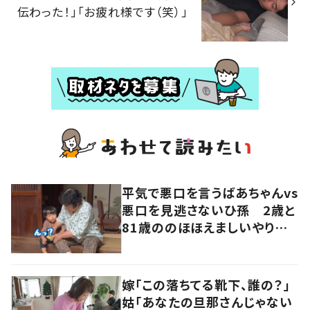
伝わった！」「お疲れ様です（笑）」
平気で悪口を言うばあちゃんvs
悪口を見逃さないひ孫 2歳と
81歳ののほほえましいやり取り
に「口悪いけど可愛い」の声
嫁「この落ちてる靴下、誰の？」
姑「あなたの旦那さんじゃない