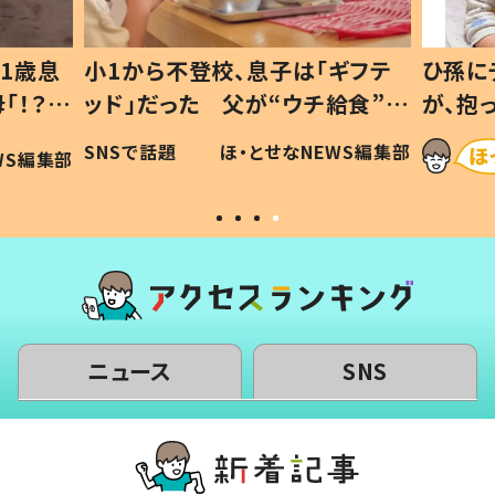
1歳息
小1から不登校、息子は「ギフテ
ひ孫に
「！？」
ッド」だった 父が“ウチ給食”を
が、抱
に「可愛
作り続ける理由とは #令和の親
「涙が
SNSで話題
ほ・とせなNEWS編集部
WS編集部
#令和の子
い」
ニュース
SNS