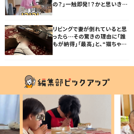
の？」一触即発！？かと思いき
や…持ち主が判明し「声だして
大爆笑しちゃった」
リビングで妻が倒れていると思
ったら…その驚きの理由に「誰
もが納得」「最高」と、“猫ちゃん
好きユーザー”からの共感集ま
る！