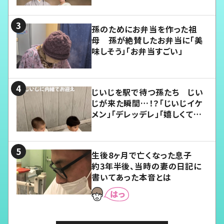
孫のためにお弁当を作った祖
母 孫が絶賛したお弁当に「美
味しそう」「お弁当すごい」
じいじを駅で待つ孫たち じい
じが来た瞬間…！？「じいじイケ
メン」「デレッデレ」「嬉しくて可
愛くてたまらない」「幸せになれ
る」
生後8ヶ月で亡くなった息子
約3年半後、当時の妻の日記に
書いてあった本音とは