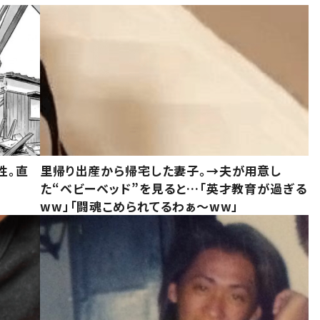
性。直
里帰り出産から帰宅した妻子。→夫が用意し
た“ベビーベッド”を見ると…「英才教育が過ぎる
ww」「闘魂こめられてるわぁ～ww」