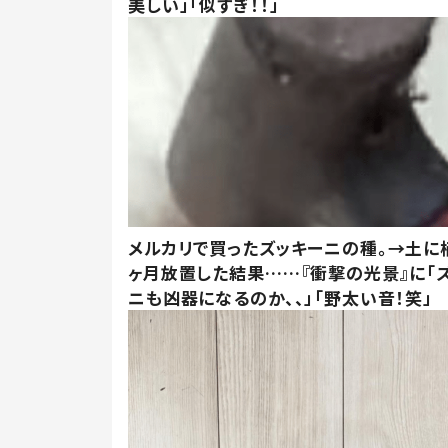
美しい」「似すぎ！！」
メルカリで買ったズッキーニの種。→土に
ヶ月放置した結果……『衝撃の光景』に「
ニも凶器になるのか、、」「野太い音！笑」