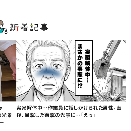
ャ
実家解体中…作業員に話しかけられた男性。直
の光景
後、目撃した衝撃の光景に…「えっ」
ー