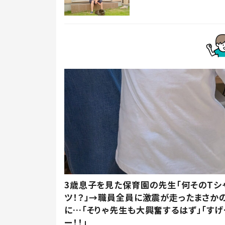
3歳息子を見た保育園の先生「何そのTシ
ツ！？」→職員全員に激震が走ったまさか
に…「そりゃ先生も大興奮するはず」「すげ
ー！！」