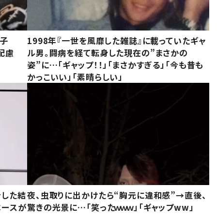
息子
1998年『一世を風靡した雑誌』に載っていたギャ
配慮
ル男。闘病を経て転身した現在の”まさかの
姿”に…「ギャップ！！」「まさかすぎる」「今も昔も
かっこいい」「素晴らしい」
をした結
夜、虫取りに出かけたら“胸元に違和感”→直後、
ベースが
驚きの光景に…「笑ったｗｗｗ」「ギャップww」