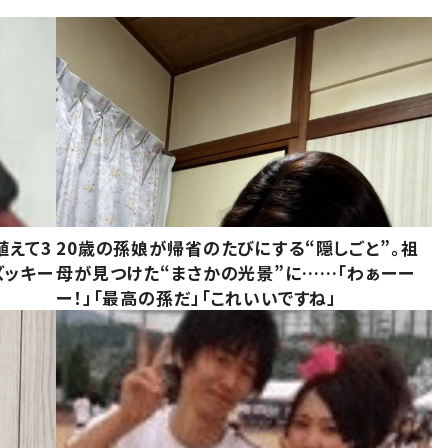
植えて3
20歳の孫娘が帰省のたびにする“隠しごと”。祖
ズッキー
母が見つけた“まさかの光景”に……「わぁーー
ー！」「最高の孫だ」「これいいですね」