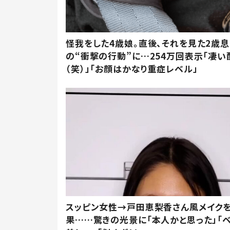
怪我をした4歳娘。直後、それを見た2歳
の“衝撃の行動”に…254万回表示「凄い
（笑）」「お顔はかなり重症レベル」
スッピン女性→戸田恵梨香さん風メイク
果……驚きの光景に「本人かと思った」「