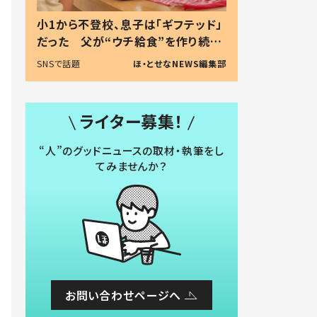
小1から不登校、息子は「ギフテッド」
だった 父が“ウチ給食”を作り続け
る理由とは #令和の親 #令和の子
SNSで話題
ほ・とせなNEWS編集部
ライター募集！
“人”のグッドニュースの取材・執筆をし
てみませんか？
お問い合わせページへ