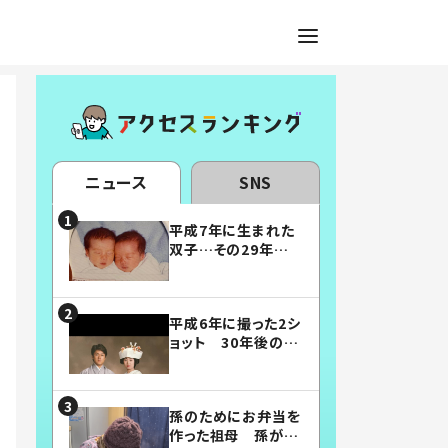
ニュース
SNS
平成7年に生まれた
双子…その29年後
の姿に「漫画みたい」
「素敵すぎる」
平成6年に撮った2シ
ョット 30年後の姿
に…「美男美女」「こ
んな夫婦になりた
い」
孫のためにお弁当を
作った祖母 孫が絶