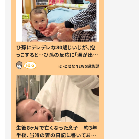
ひ孫にデレデレな80歳じいじが、抱
っこすると…ひ孫の反応に「涙が出ま
した」「可愛くて仕方ない」
ほ・とせなNEWS編集部
生後8ヶ月で亡くなった息子 約3年
半後、当時の妻の日記に書いてあっ