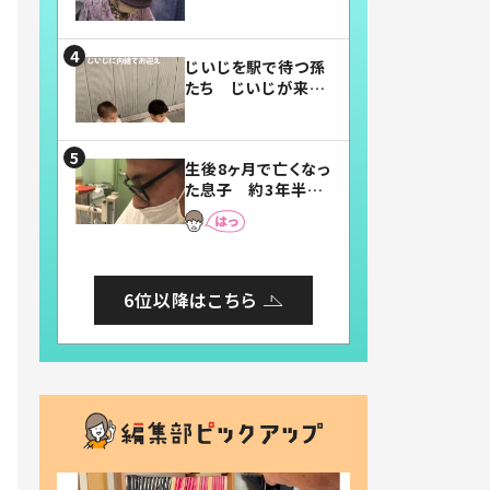
賛したお弁当に「美
味しそう」「お弁当す
ごい」
じいじを駅で待つ孫
たち じいじが来た
瞬間…！？「じいじイ
ケメン」「デレッデレ」
「嬉しくて可愛くてた
生後8ヶ月で亡くなっ
まらない」「幸せにな
た息子 約3年半
れる」
後、当時の妻の日記
に書いてあった本音
とは
6位以降はこちら