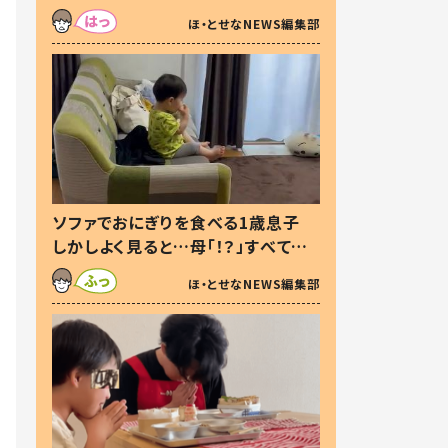
た本音とは
ほ・とせなNEWS編集部
ソファでおにぎりを食べる1歳息子
しかしよく見ると…母「！？」すべてを
察した母の投稿に「可愛いから許
ほ・とせなNEWS編集部
す！」「現行犯〜」