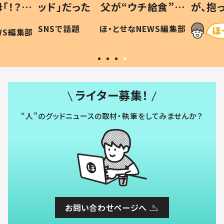
「！？」
ッド」だった 父が“ウチ給食”を
が、抱
に「可愛
作り続ける理由とは #令和の親
「涙が
SNSで話題
ほ・とせなNEWS編集部
WS編集部
#令和の子
い」
ライター募集！
“人”のグッドニュースの取材・執筆をしてみませんか？
お問い合わせページへ