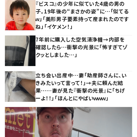
『ビスコ』の少年に似ていた4歳の男の
子。19年後の“まさかの姿”に…「似てる
ｗ」「美形男子要素持って産まれたのです
ね」「イケメン！」
7年前に購入した空気清浄機→内部を
確認したら…衝撃の光景に「怖すぎてゾ
クッとしました…」
立ち会い出産中…妻「助産師さんに、い
きみたいって言って！」→夫に頼んだ結
果……妻が見た『衝撃の光景』に「ちげ
ーよ！！」「ほんとにやばいｗｗｗ」