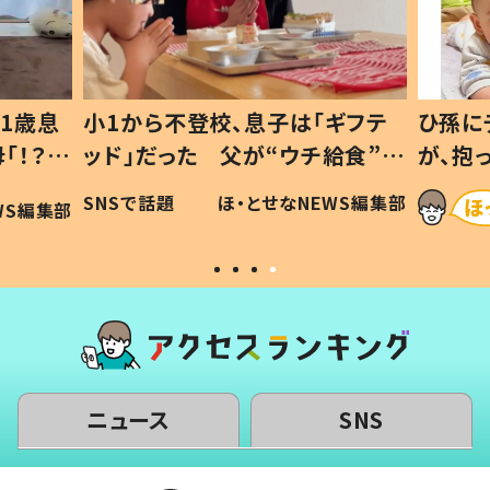
1歳息
小1から不登校、息子は「ギフテ
ひ孫に
「！？」
ッド」だった 父が“ウチ給食”を
が、抱
に「可愛
作り続ける理由とは #令和の親
「涙が
SNSで話題
ほ・とせなNEWS編集部
WS編集部
#令和の子
い」
ニュース
SNS