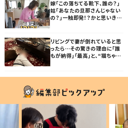
嫁「この落ちてる靴下、誰の？」
姑「あなたの旦那さんじゃない
の？」一触即発！？かと思いき
や…持ち主が判明し「声だして
大爆笑しちゃった」
リビングで妻が倒れていると思
ったら…その驚きの理由に「誰
もが納得」「最高」と、“猫ちゃん
好きユーザー”からの共感集ま
る！