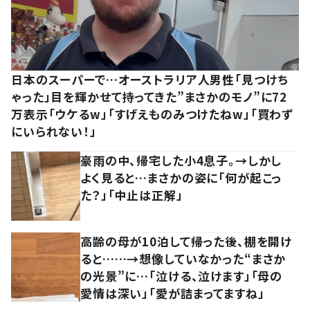
日本のスーパーで…オーストラリア人男性「見つけち
ゃった」目を輝かせて持ってきた”まさかのモノ”に72
万表示「ウケるw」「すげえものみつけたねw」「買わず
にいられない！」
豪雨の中、帰宅した小4息子。→しかし
よく見ると…まさかの姿に「何が起こっ
た？」「中止は正解」
高齢の母が10泊して帰った後、棚を開け
ると……→想像していなかった“まさか
の光景”に…「泣ける、泣けます」「母の
愛情は深い」「愛が詰まってますね」