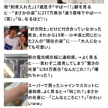
母「刺青入れた」17歳息子「やばー！！」脚を見る
と…“まさかの姿”に277万表示「違う意味でやばーー
（笑）」「な、なるほど！！」
「好き同士」だけど付き合っていなかった
男女。それから15年…小中高と同じだっ
た2人の“現在の姿”に……「大人になっ
ても可愛い」
駅の電光掲示板に違和感。→よく見る
と……思わず二度見してしまう”驚きの
光景”に93万表示「なんだこれ！？」「壊
れちゃった？」
スーパーで買ったシャインマスカットに
違和感。よく見ると→「何これ？」まさか
の光景に…「こんなところに！？」「かわい
いww」