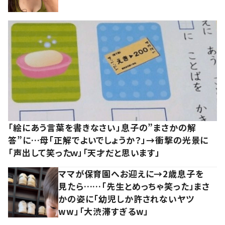
「絵にあう言葉を書きなさい」息子の”まさかの解
答”に…母「正解でよいでしょうか？」→衝撃の光景に
「声出して笑ったｗ」「天才だと思います」
ママが保育園へお迎えに→2歳息子を
見たら……「先生とめっちゃ笑った」まさ
かの姿に「幼児しか許されないヤツ
ww」「大渋滞すぎるw」