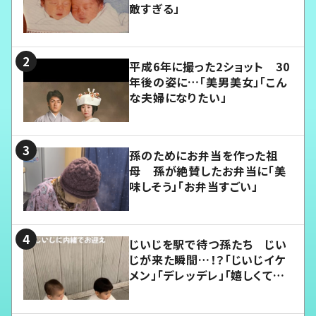
敵すぎる」
平成6年に撮った2ショット 30
年後の姿に…「美男美女」「こん
な夫婦になりたい」
孫のためにお弁当を作った祖
母 孫が絶賛したお弁当に「美
味しそう」「お弁当すごい」
じいじを駅で待つ孫たち じい
じが来た瞬間…！？「じいじイケ
メン」「デレッデレ」「嬉しくて可
愛くてたまらない」「幸せになれ
る」