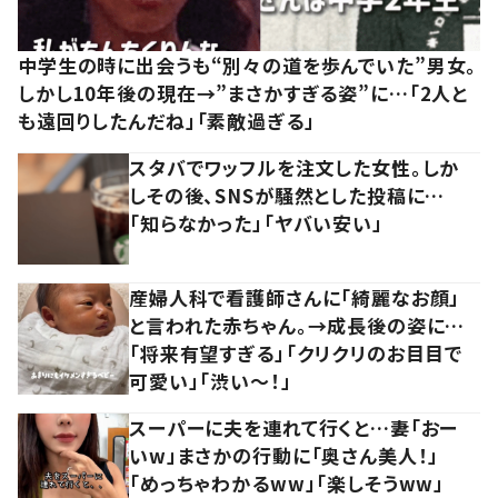
中学生の時に出会うも“別々の道を歩んでいた”男女。
しかし10年後の現在→”まさかすぎる姿”に…「2人と
も遠回りしたんだね」「素敵過ぎる」
スタバでワッフルを注文した女性。しか
しその後、SNSが騒然とした投稿に…
「知らなかった」「ヤバい安い」
産婦人科で看護師さんに「綺麗なお顔」
と言われた赤ちゃん。→成長後の姿に…
「将来有望すぎる」「クリクリのお目目で
可愛い」「渋い～！」
スーパーに夫を連れて行くと…妻「おー
いw」まさかの行動に「奥さん美人！」
「めっちゃわかるww」「楽しそうww」