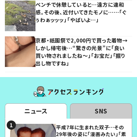
ベンチで休憩していると…遠方に違和
感。その後、近付いてきたモノに……「ぐ
ぅわぁッッッ」「やばいよ…」
京都・祇園祭で2,000円で買った着物→
しかし帰宅後…“驚きの光景”に「良い
買い物されましたね～」「お宝だ」「掘り
出し物ですね」
ニュース
SNS
平成7年に生まれた双子…その
29年後の姿に「漫画みたい」「素