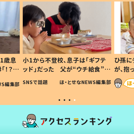
1歳息
小1から不登校、息子は「ギフテ
ひ孫に
「！？」
ッド」だった 父が“ウチ給食”を
が、抱
に「可愛
作り続ける理由とは #令和の親
「涙が
SNSで話題
ほ・とせなNEWS編集部
WS編集部
#令和の子
い」