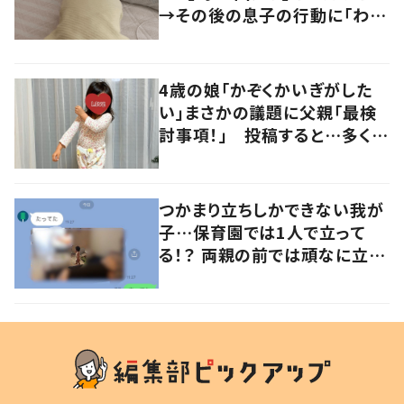
→その後の息子の行動に「わか
るよその気持ち」「うちの子も！」
の声
4歳の娘「かぞくかいぎがした
い」まさかの議題に父親「最検
討事項！」 投稿すると…多くの
意見が寄せられる！
つかまり立ちしかできない我が
子…保育園では1人で立って
る！？ 両親の前では頑なに立た
ない1歳児が可愛すぎる…！