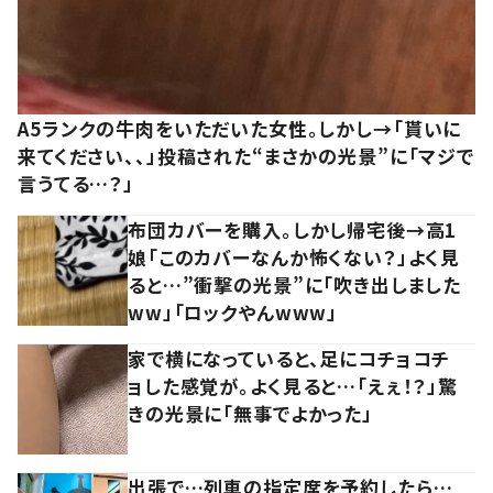
A5ランクの牛肉をいただいた女性。しかし→「貰いに
来てください、、」投稿された“まさかの光景”に「マジで
言うてる…？」
布団カバーを購入。しかし帰宅後→高1
娘「このカバーなんか怖くない？」よく見
ると…”衝撃の光景”に「吹き出しました
ww」「ロックやんwww」
家で横になっていると、足にコチョコチ
ョした感覚が。よく見ると…「えぇ！？」驚
きの光景に「無事でよかった」
出張で…列車の指定席を予約したら…