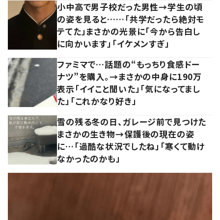
小中高で男子校だった男性→学生の頃
の姿を見ると……「共学だったら絶対モ
テてた」まさかの光景に「今から告白し
に向かいます」「イケメンすぎ」
ファミマで…話題の“もっちり食感ドー
ナツ”を購入。→まさかの中身に190万
表示「イイこと聞いた」「気になってまし
た」「これかなり好き」
雪の残る冬の日、ガレージ前で見つけた
まさかの生き物→保護後の現在の姿
に…「過酷な状況でしたね」「寒くて動け
なかったのかも」