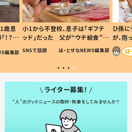
1歳息
小1から不登校、息子は「ギフテ
ひ孫に
「！？」
ッド」だった 父が“ウチ給食”を
が、抱
に「可愛
作り続ける理由とは #令和の親
「涙が
SNSで話題
ほ・とせなNEWS編集部
WS編集部
#令和の子
い」
ライター募集！
“人”のグッドニュースの取材・執筆をしてみませんか？