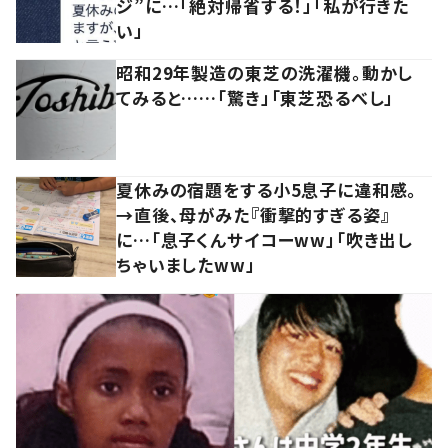
ジ”に…「絶対帰省する！」「私が行きた
い」
昭和29年製造の東芝の洗濯機。動かし
てみると……「驚き」「東芝恐るべし」
夏休みの宿題をする小5息子に違和感。
→直後、母がみた『衝撃的すぎる姿』
に…「息子くんサイコーww」「吹き出し
ちゃいましたww」