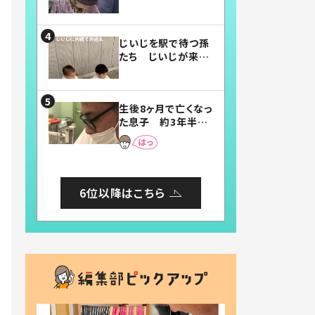
賛したお弁当に「美
味しそう」「お弁当す
ごい」
じいじを駅で待つ孫
たち じいじが来た
瞬間…！？「じいじイ
ケメン」「デレッデレ」
「嬉しくて可愛くてた
生後8ヶ月で亡くなっ
まらない」「幸せにな
た息子 約3年半
れる」
後、当時の妻の日記
に書いてあった本音
とは
6位以降はこちら