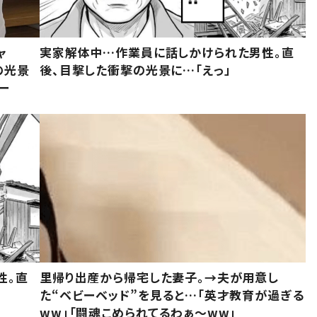
ャ
実家解体中…作業員に話しかけられた男性。直
の光景
後、目撃した衝撃の光景に…「えっ」
ー
性。直
里帰り出産から帰宅した妻子。→夫が用意し
た“ベビーベッド”を見ると…「英才教育が過ぎる
ww」「闘魂こめられてるわぁ～ww」