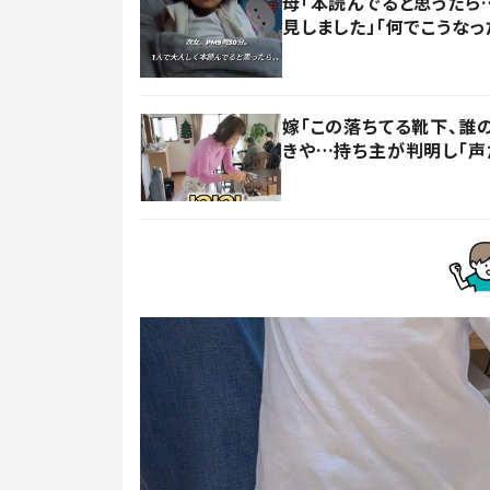
母「本読んでると思ったら
見しました」「何でこうなっ
嫁「この落ちてる靴下、誰
きや…持ち主が判明し「声