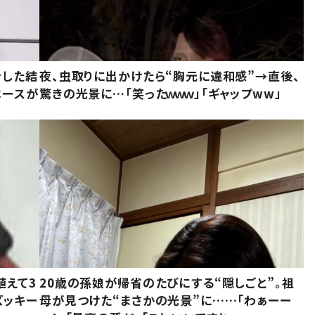
をした結
夜、虫取りに出かけたら“胸元に違和感”→直後、
ベースが
驚きの光景に…「笑ったｗｗｗ」「ギャップww」
植えて3
20歳の孫娘が帰省のたびにする“隠しごと”。祖
ズッキー
母が見つけた“まさかの光景”に……「わぁーー