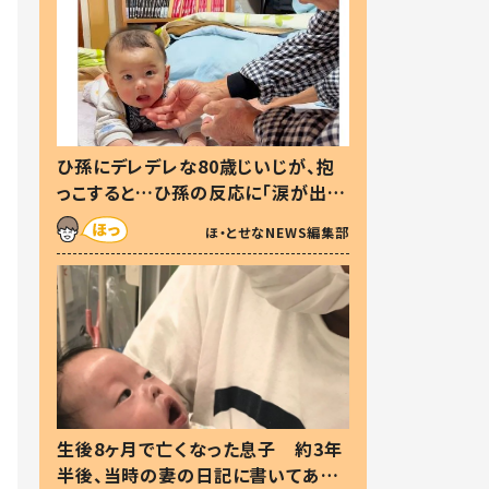
ひ孫にデレデレな80歳じいじが、抱
っこすると…ひ孫の反応に「涙が出ま
した」「可愛くて仕方ない」
ほ・とせなNEWS編集部
生後8ヶ月で亡くなった息子 約3年
半後、当時の妻の日記に書いてあっ