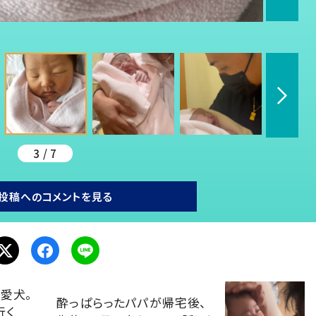
3 / 7
投稿へのコメントを見る
愛犬。
酔っぱらったパパが帰宅後、
行く