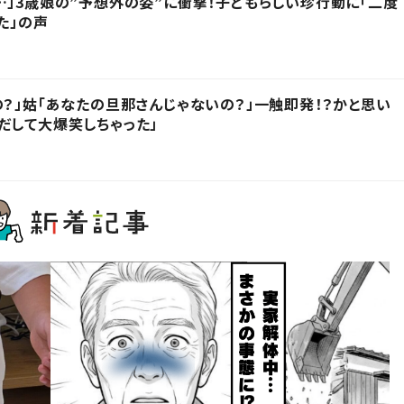
…」3歳娘の”予想外の姿”に衝撃！子どもらしい珍行動に「二度
た」の声
の？」姑「あなたの旦那さんじゃないの？」一触即発！？かと思い
だして大爆笑しちゃった」