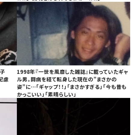
息子
1998年『一世を風靡した雑誌』に載っていたギャ
配慮
ル男。闘病を経て転身した現在の”まさかの
姿”に…「ギャップ！！」「まさかすぎる」「今も昔も
かっこいい」「素晴らしい」