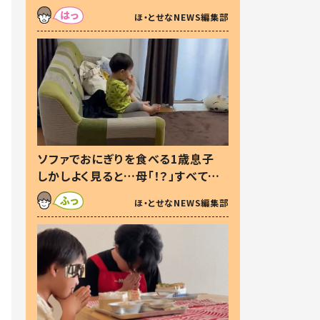
た本音とは
ほ・とせなNEWS編集部
ソファでおにぎりを食べる1歳息子
しかしよく見ると…母「！？」すべてを
察した母の投稿に「可愛いから許
ほ・とせなNEWS編集部
す！」「現行犯〜」