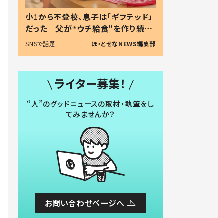
小1から不登校、息子は「ギフテッド」
だった 父が“ウチ給食”を作り続け
る理由とは #令和の親 #令和の子
SNSで話題
ほ・とせなNEWS編集部
ライター募集！
“人”のグッドニュースの取材・執筆をし
てみませんか？
お問い合わせページへ