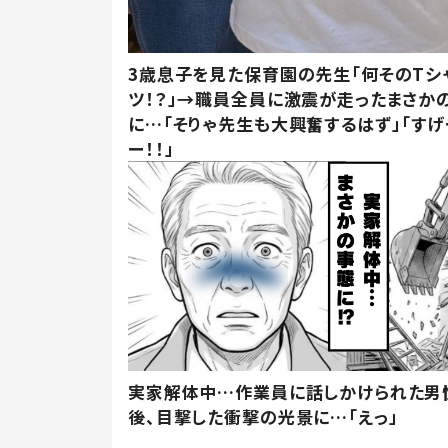
3歳息子を見た保育園の先生「何そのTシ
ツ！？」→職員全員に激震が走ったまさか
に…「そりゃ先生も大興奮するはず」「すげ
ー！！」
実家解体中…作業員に話しかけられた男
後、目撃した衝撃の光景に…「えっ」