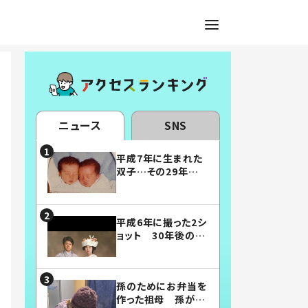
ニュース
SNS
平成7年に生まれた
双子…その29年後
の姿に「漫画みたい」
「素敵すぎる」
平成6年に撮った2シ
ョット 30年後の姿
に…「美男美女」「こ
んな夫婦になりた
い」
孫のためにお弁当を
作った祖母 孫が絶