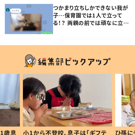
つかまり立ちしかできない我が
子…保育園では1人で立って
る！？ 両親の前では頑なに立た
ない1歳児が可愛すぎる…！
1歳息
小1から不登校、息子は「ギフテ
ひ孫に