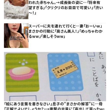
われた赤ちゃん。→成長後の姿に…「将来有
望すぎる」「クリクリのお目目で可愛い」「渋い
～！」
スーパーに夫を連れて行くと…妻「おーいw」
まさかの行動に「奥さん美人！」「めっちゃわか
るww」「楽しそうww」
「絵にあう言葉を書きなさい」息子の”まさかの解答”に…母
「正解でよいでしょうか？」→衝撃の光景に「声出して笑ったｗ」