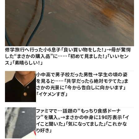
修学旅行へ行った小6息子「良い買い物をした！」→母が驚愕
した“まさかの購入品”に……「初めて見ました！」「いいセン
ス」「素晴らしい！」
小中高で男子校だった男性→学生の頃の姿
を見ると……「共学だったら絶対モテてた」ま
さかの光景に「今から告白しに向かいます」
「イケメンすぎ」
ファミマで…話題の“もっちり食感ドーナ
ツ”を購入。→まさかの中身に190万表示「イ
イこと聞いた」「気になってました」「これかな
り好き」