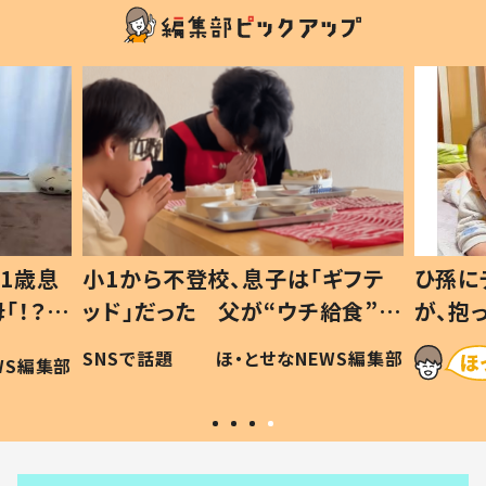
1歳息
小1から不登校、息子は「ギフテ
ひ孫に
「！？」
ッド」だった 父が“ウチ給食”を
が、抱
に「可愛
作り続ける理由とは #令和の親
「涙が
SNSで話題
ほ・とせなNEWS編集部
WS編集部
#令和の子
い」