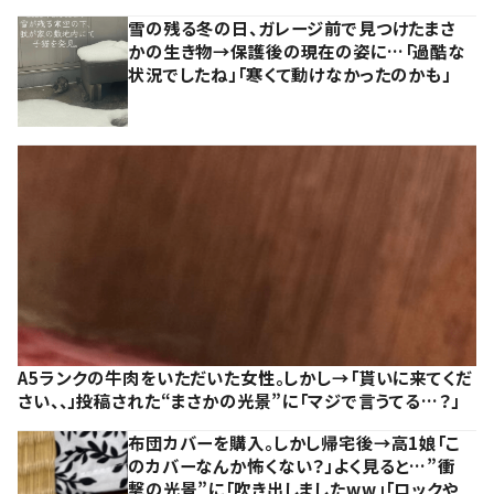
雪の残る冬の日、ガレージ前で見つけたまさ
かの生き物→保護後の現在の姿に…「過酷な
状況でしたね」「寒くて動けなかったのかも」
A5ランクの牛肉をいただいた女性。しかし→「貰いに来てくだ
さい、、」投稿された“まさかの光景”に「マジで言うてる…？」
布団カバーを購入。しかし帰宅後→高1娘「こ
のカバーなんか怖くない？」よく見ると…”衝
撃の光景”に「吹き出しましたww」「ロックや