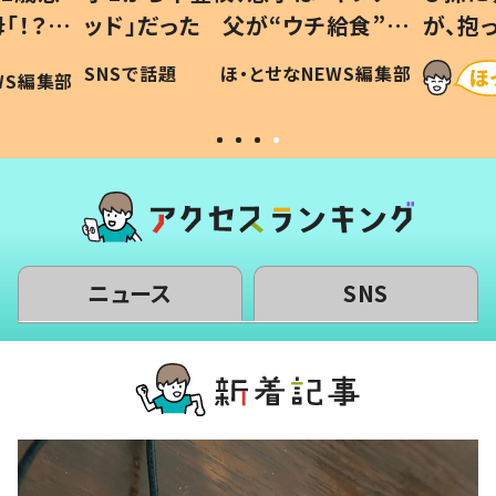
「！？」
ッド」だった 父が“ウチ給食”を
が、抱
に「可愛
作り続ける理由とは #令和の親
「涙が
SNSで話題
ほ・とせなNEWS編集部
WS編集部
#令和の子
い」
ニュース
SNS