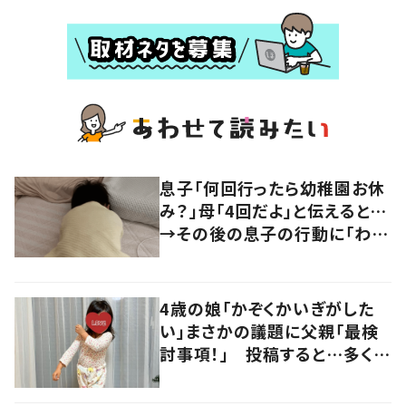
息子「何回行ったら幼稚園お休
み？」母「4回だよ」と伝えると…
→その後の息子の行動に「わか
るよその気持ち」「うちの子も！」
の声
4歳の娘「かぞくかいぎがした
い」まさかの議題に父親「最検
討事項！」 投稿すると…多くの
意見が寄せられる！