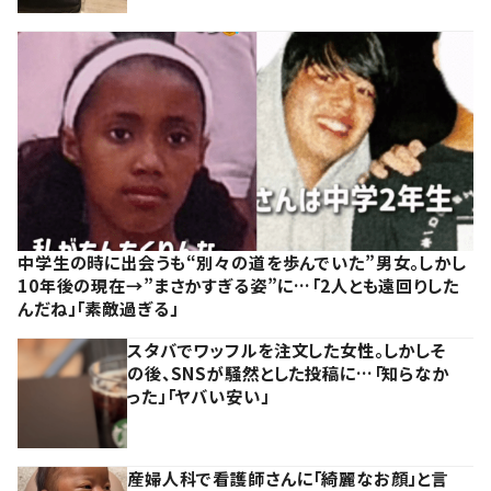
中学生の時に出会うも“別々の道を歩んでいた”男女。しかし
10年後の現在→”まさかすぎる姿”に…「2人とも遠回りした
んだね」「素敵過ぎる」
スタバでワッフルを注文した女性。しかしそ
の後、SNSが騒然とした投稿に…「知らなか
った」「ヤバい安い」
産婦人科で看護師さんに「綺麗なお顔」と言