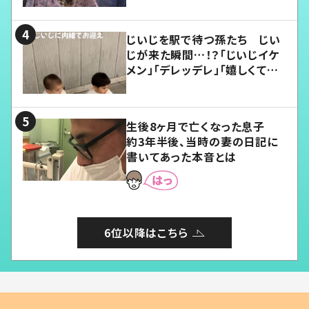
じいじを駅で待つ孫たち じい
じが来た瞬間…！？「じいじイケ
メン」「デレッデレ」「嬉しくて可
愛くてたまらない」「幸せになれ
る」
生後8ヶ月で亡くなった息子
約3年半後、当時の妻の日記に
書いてあった本音とは
6位以降はこちら