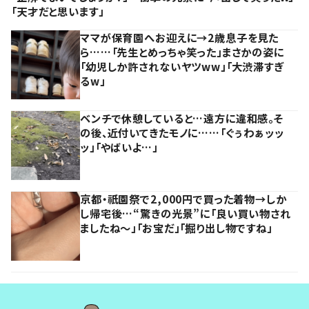
「天才だと思います」
ママが保育園へお迎えに→2歳息子を見た
ら……「先生とめっちゃ笑った」まさかの姿に
「幼児しか許されないヤツww」「大渋滞すぎ
るw」
ベンチで休憩していると…遠方に違和感。そ
の後、近付いてきたモノに……「ぐぅわぁッッ
ッ」「やばいよ…」
京都・祇園祭で2,000円で買った着物→しか
し帰宅後…“驚きの光景”に「良い買い物され
ましたね～」「お宝だ」「掘り出し物ですね」