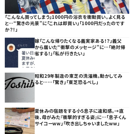
「こんなん買ってしまう」1000円の浴衣を衝動買い。よく見る
と…“驚きの光景”に「これは即買い」「1000円だったのです
か？！」
嫁「こんな帰りたくなる義実家ある！？」義父
から届いた“衝撃のメッセージ”に…「絶対帰
省する！」「私が行きたい」
昭和29年製造の東芝の洗濯機。動かしてみ
ると……「驚き」「東芝恐るべし」
夏休みの宿題をする小5息子に違和感。→直
後、母がみた『衝撃的すぎる姿』に…「息子くん
サイコーww」「吹き出しちゃいましたww」