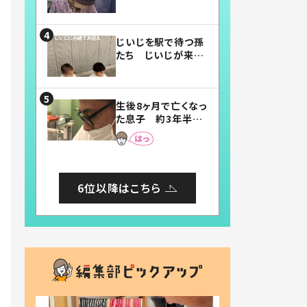
賛したお弁当に「美
味しそう」「お弁当す
ごい」
じいじを駅で待つ孫
たち じいじが来た
瞬間…！？「じいじイ
ケメン」「デレッデレ」
「嬉しくて可愛くてた
生後8ヶ月で亡くなっ
まらない」「幸せにな
た息子 約3年半
れる」
後、当時の妻の日記
に書いてあった本音
とは
6位以降はこちら