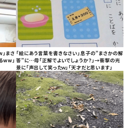
w」まさ
「絵にあう言葉を書きなさい」息子の”まさかの解
るww」
答”に…母「正解でよいでしょうか？」→衝撃の光
景に「声出して笑ったｗ」「天才だと思います」