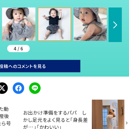
4 / 6
投稿へのコメントを見る
た動
お出かけ準備をするパパ し
出産後
かし足元をよく見ると「身長差
たら号
が…」「かわいい」