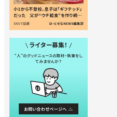
小1から不登校、息子は「ギフテッド」
だった 父が“ウチ給食”を作り続け
る理由とは #令和の親 #令和の子
SNSで話題
ほ・とせなNEWS編集部
ライター募集！
“人”のグッドニュースの取材・執筆をし
てみませんか？
お問い合わせページへ