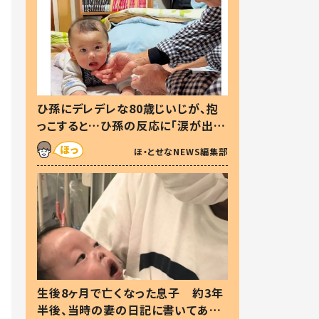
ひ孫にデレデレな80歳じいじが、抱
っこすると…ひ孫の反応に「涙が出ま
した」「可愛くて仕方ない」
ほ・とせなNEWS編集部
生後8ヶ月で亡くなった息子 約3年
半後、当時の妻の日記に書いてあっ