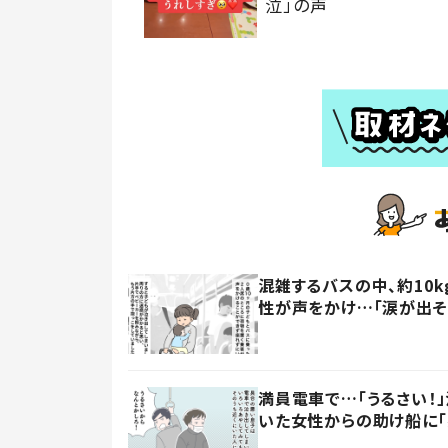
泣」の声
混雑するバスの中、約10
性が声をかけ…「涙が出そ
満員電車で…「うるさい！
いた女性からの助け船に「