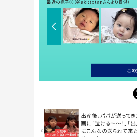
最近の様子②（＠akittotanさんより提供）
この
出産後、パパが送ってき
画に「泣ける～～！」「
にこんなの送られて来