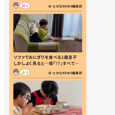
た本音とは
ほ・とせなNEWS編集部
ソファでおにぎりを食べる1歳息子
しかしよく見ると…母「！？」すべてを
察した母の投稿に「可愛いから許
ほ・とせなNEWS編集部
す！」「現行犯〜」