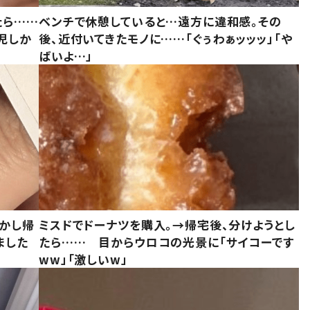
たら……
ベンチで休憩していると…遠方に違和感。その
児しか
後、近付いてきたモノに……「ぐぅわぁッッッ」「や
ばいよ…」
しかし帰
ミスドでドーナツを購入。→帰宅後、分けようとし
ました
たら…… 目からウロコの光景に「サイコーです
ww」「激しいw」