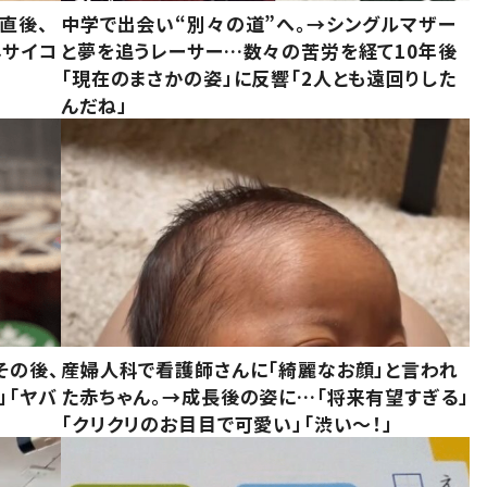
直後、
中学で出会い“別々の道”へ。→シングルマザー
んサイコ
と夢を追うレーサー…数々の苦労を経て10年後
「現在のまさかの姿」に反響「2人とも遠回りした
んだね」
その後、
産婦人科で看護師さんに「綺麗なお顔」と言われ
」「ヤバ
た赤ちゃん。→成長後の姿に…「将来有望すぎる」
「クリクリのお目目で可愛い」「渋い～！」