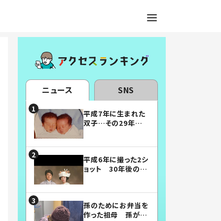
ニュース
SNS
平成7年に生まれた
双子…その29年後
の姿に「漫画みたい」
「素敵すぎる」
平成6年に撮った2シ
ョット 30年後の姿
に…「美男美女」「こ
んな夫婦になりた
い」
孫のためにお弁当を
作った祖母 孫が絶