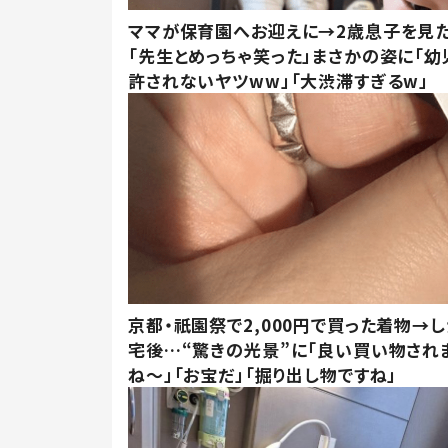
ママが保育園へお迎えに→2歳息子を見
「先生とめっちゃ笑った」まさかの姿に「幼
許されないヤツww」「大渋滞すぎるw」
京都・祇園祭で2,000円で買った着物→
宅後…“驚きの光景”に「良い買い物され
ね～」「お宝だ」「掘り出し物ですね」