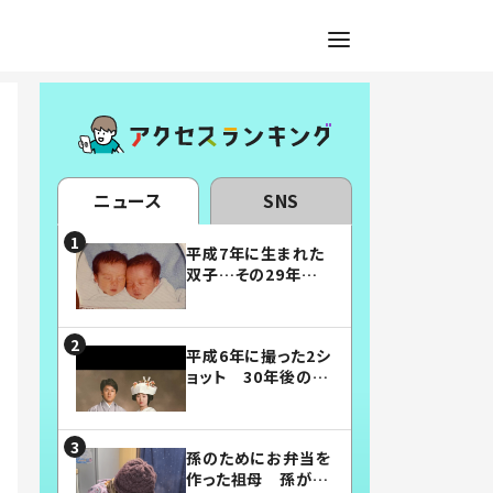
ニュース
SNS
平成7年に生まれた
双子…その29年後
の姿に「漫画みたい」
「素敵すぎる」
平成6年に撮った2シ
ョット 30年後の姿
に…「美男美女」「こ
んな夫婦になりた
い」
孫のためにお弁当を
作った祖母 孫が絶