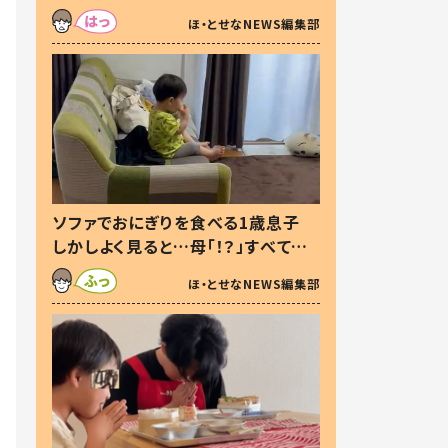
た本音とは
ほ・とせなNEWS編集部
ソファでおにぎりを食べる1歳息子
しかしよく見ると…母「！？」すべてを
察した母の投稿に「可愛いから許
ほ・とせなNEWS編集部
す！」「現行犯〜」