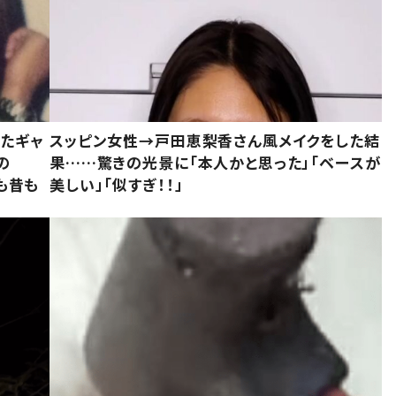
いたギャ
スッピン女性→戸田恵梨香さん風メイクをした結
の
果……驚きの光景に「本人かと思った」「ベースが
今も昔も
美しい」「似すぎ！！」