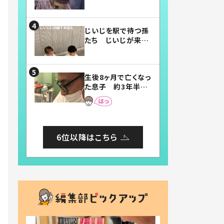
賛したお弁当に「美
味しそう」「お弁当す
ごい」
じいじを駅で待つ孫
たち じいじが来た
瞬間…！？「じいじイ
ケメン」「デレッデレ」
「嬉しくて可愛くてた
生後8ヶ月で亡くなっ
まらない」「幸せにな
た息子 約3年半
れる」
後、当時の妻の日記
に書いてあった本音
とは
6位以降はこちら