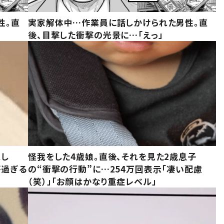
性。直
実家解体中…作業員に話しかけられた男性。直
後、目撃した衝撃の光景に…「えっ」
意し
怪我をした4歳娘。直後、それを見た2歳息子
が過ぎる
の“衝撃の行動”に…254万回表示「凄い配慮
（笑）」「お顔はかなり重症レベル」