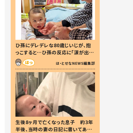
ひ孫にデレデレな80歳じいじが、抱
っこすると…ひ孫の反応に「涙が出ま
した」「可愛くて仕方ない」
ほ・とせなNEWS編集部
生後8ヶ月で亡くなった息子 約3年
半後、当時の妻の日記に書いてあっ