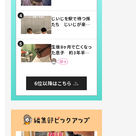
賛したお弁当に「美
味しそう」「お弁当す
ごい」
じいじを駅で待つ孫
たち じいじが来た
瞬間…！？「じいじイ
ケメン」「デレッデレ」
「嬉しくて可愛くてた
生後8ヶ月で亡くなっ
まらない」「幸せにな
た息子 約3年半
れる」
後、当時の妻の日記
に書いてあった本音
とは
6位以降はこちら