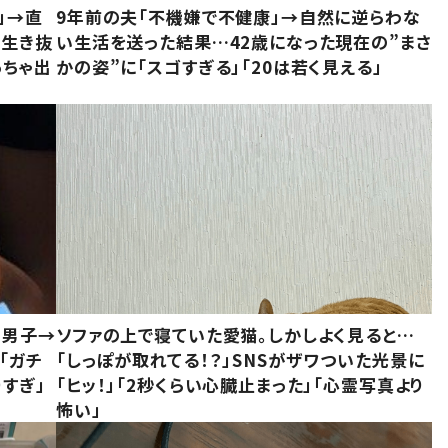
」→直
9年前の夫「不機嫌で不健康」→自然に逆らわな
「生き抜
い生活を送った結果…42歳になった現在の”まさ
っちゃ出
かの姿”に「スゴすぎる」「20は若く見える」
1男子→
ソファの上で寝ていた愛猫。しかしよく見ると…
「ガチ
「しっぽが取れてる！？」SNSがザワついた光景に
すぎ」
「ヒッ！」「2秒くらい心臓止まった」「心霊写真より
怖い」