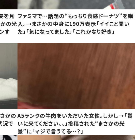
姿を見
ファミマで…話題の“もっちり食感ドーナツ”を購
さかの光
入。→まさかの中身に190万表示「イイこと聞い
ンす
た」「気になってました」「これかなり好き」
まさかの
A5ランクの牛肉をいただいた女性。しかし→「貰
状況で
いに来てください、、」投稿された“まさかの光
景”に「マジで言うてる…？」