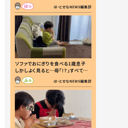
た本音とは
ほ・とせなNEWS編集部
ソファでおにぎりを食べる1歳息子
しかしよく見ると…母「！？」すべてを
察した母の投稿に「可愛いから許
ほ・とせなNEWS編集部
す！」「現行犯〜」