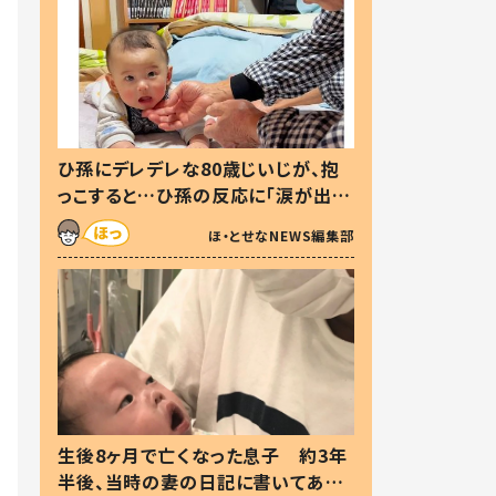
ひ孫にデレデレな80歳じいじが、抱
っこすると…ひ孫の反応に「涙が出ま
した」「可愛くて仕方ない」
ほ・とせなNEWS編集部
生後8ヶ月で亡くなった息子 約3年
半後、当時の妻の日記に書いてあっ