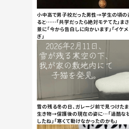
小中高で男子校だった男性→学生の頃の
ると……「共学だったら絶対モテてた」ま
景に「今から告白しに向かいます」「イケメ
ぎ」
雪の残る冬の日、ガレージ前で見つけた
生き物→保護後の現在の姿に…「過酷な
したね」「寒くて動けなかったのかも」