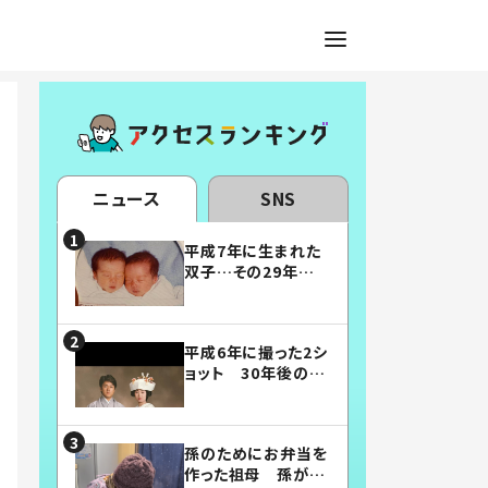
ニュース
SNS
平成7年に生まれた
双子…その29年後
の姿に「漫画みたい」
「素敵すぎる」
平成6年に撮った2シ
ョット 30年後の姿
に…「美男美女」「こ
んな夫婦になりた
い」
孫のためにお弁当を
作った祖母 孫が絶