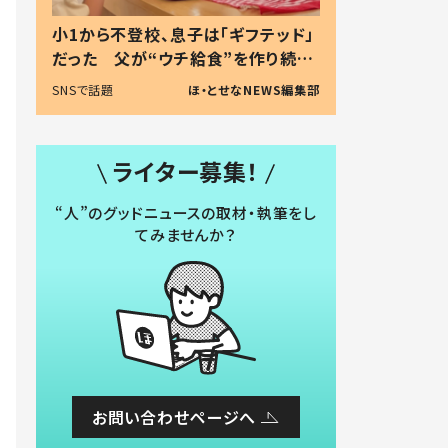
小1から不登校、息子は「ギフテッド」
だった 父が“ウチ給食”を作り続け
る理由とは #令和の親 #令和の子
SNSで話題
ほ・とせなNEWS編集部
ライター募集！
“人”のグッドニュースの取材・執筆をし
てみませんか？
お問い合わせページへ