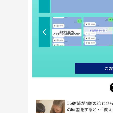
この
16歳姉が4歳の弟とひ
の練習をすると…「教え