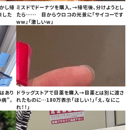
しかし帰
ミスドでドーナツを購入。→帰宅後、分けようとし
ました
たら…… 目からウロコの光景に「サイコーです
ww」「激しいw」
はあり
ドラッグストアで目薬を購入→目薬とは別に渡さ
病”。
れたものに…180万表示「ほしい！」「え、なにこ
れ！！」