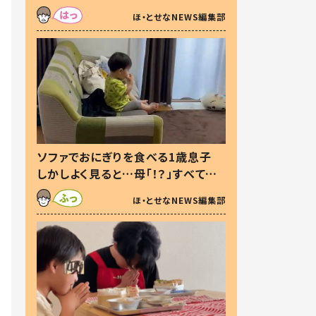
た本音とは
ほ・とせなNEWS編集部
ソファでおにぎりを食べる1歳息子
しかしよく見ると…母「！？」すべてを
察した母の投稿に「可愛いから許
ほ・とせなNEWS編集部
す！」「現行犯〜」