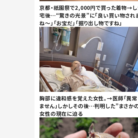
京都・祇園祭で2,000円で買った着物→
宅後…“驚きの光景”に「良い買い物され
ね～」「お宝だ」「掘り出し物ですね」
胸部に違和感を覚えた女性。→医師「異常
ません」しかしその後…判明した”まさかの
女性の現在に迫る