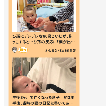
ひ孫にデレデレな80歳じいじが、抱
っこすると…ひ孫の反応に「涙が出ま
した」「可愛くて仕方ない」
ほ・とせなNEWS編集部
生後8ヶ月で亡くなった息子 約3年
半後、当時の妻の日記に書いてあっ