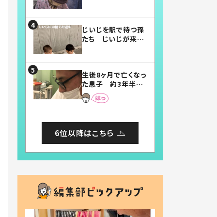
賛したお弁当に「美
味しそう」「お弁当す
ごい」
じいじを駅で待つ孫
たち じいじが来た
瞬間…！？「じいじイ
ケメン」「デレッデレ」
「嬉しくて可愛くてた
生後8ヶ月で亡くなっ
まらない」「幸せにな
た息子 約3年半
れる」
後、当時の妻の日記
に書いてあった本音
とは
6位以降はこちら