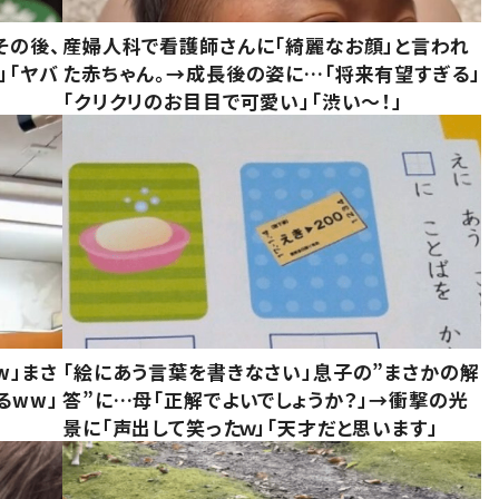
その後、
産婦人科で看護師さんに「綺麗なお顔」と言われ
」「ヤバ
た赤ちゃん。→成長後の姿に…「将来有望すぎる」
「クリクリのお目目で可愛い」「渋い～！」
w」まさ
「絵にあう言葉を書きなさい」息子の”まさかの解
るww」
答”に…母「正解でよいでしょうか？」→衝撃の光
景に「声出して笑ったｗ」「天才だと思います」