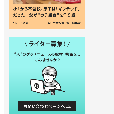
小1から不登校、息子は「ギフテッド」
だった 父が“ウチ給食”を作り続け
る理由とは #令和の親 #令和の子
SNSで話題
ほ・とせなNEWS編集部
ライター募集！
“人”のグッドニュースの取材・執筆をし
てみませんか？
お問い合わせページへ