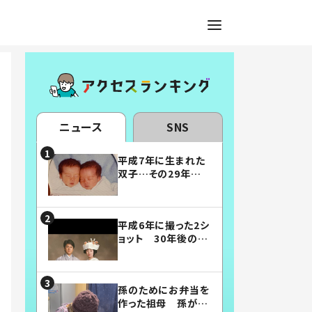
ニュース
SNS
平成7年に生まれた
双子…その29年後
の姿に「漫画みたい」
「素敵すぎる」
平成6年に撮った2シ
ョット 30年後の姿
に…「美男美女」「こ
んな夫婦になりた
い」
孫のためにお弁当を
作った祖母 孫が絶