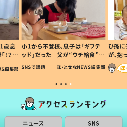
1歳息
小1から不登校、息子は「ギフテ
ひ孫に
「！？」
ッド」だった 父が“ウチ給食”を
が、抱
に「可愛
作り続ける理由とは #令和の親
「涙が
SNSで話題
ほ・とせなNEWS編集部
WS編集部
#令和の子
い」
ニュース
SNS