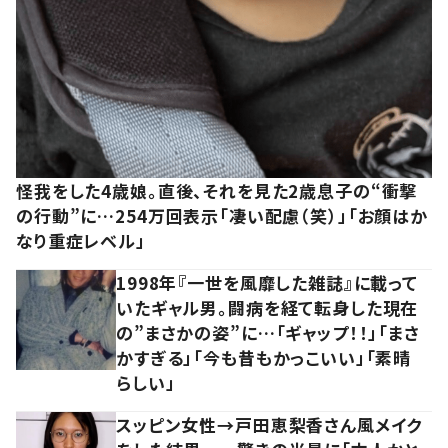
怪我をした4歳娘。直後、それを見た2歳息子の“衝撃
の行動”に…254万回表示「凄い配慮（笑）」「お顔はか
なり重症レベル」
1998年『一世を風靡した雑誌』に載って
いたギャル男。闘病を経て転身した現在
の”まさかの姿”に…「ギャップ！！」「まさ
かすぎる」「今も昔もかっこいい」「素晴
らしい」
スッピン女性→戸田恵梨香さん風メイク