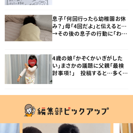
に変化”も
息子「何回行ったら幼稚園お休
み？」母「4回だよ」と伝えると…
→その後の息子の行動に「わか
るよその気持ち」「うちの子も！」
の声
4歳の娘「かぞくかいぎがした
い」まさかの議題に父親「最検
討事項！」 投稿すると…多くの
意見が寄せられる！