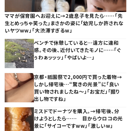
ママが保育園へお迎えに→2歳息子を見たら……「先
生とめっちゃ笑った」まさかの姿に「幼児しか許されな
いヤツww」「大渋滞すぎるw」
ベンチで休憩していると…遠方に違和
感。その後、近付いてきたモノに……「ぐ
ぅわぁッッッ」「やばいよ…」
京都・祇園祭で2,000円で買った着物→
しかし帰宅後…“驚きの光景”に「良い
買い物されましたね～」「お宝だ」「掘り
出し物ですね」
ミスドでドーナツを購入。→帰宅後、分
けようとしたら…… 目からウロコの光
景に「サイコーですww」「激しいw」