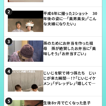
平成6年に撮った2ショット 30
年後の姿に…「美男美女」「こん
な夫婦になりたい」
孫のためにお弁当を作った祖
母 孫が絶賛したお弁当に「美
味しそう」「お弁当すごい」
じいじを駅で待つ孫たち じい
じが来た瞬間…！？「じいじイケ
メン」「デレッデレ」「嬉しくて可
愛くてたまらない」「幸せになれ
る」
生後8ヶ月で亡くなった息子