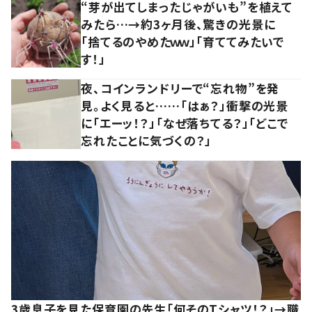
“芽が出てしまったじゃがいも”を植えて
みたら…→約3ヶ月後、驚きの光景に
「捨てるのやめたｗｗ」「育ててみたいで
す！」
夜、コインランドリーで“忘れ物”を発
見。よく見ると……「はぁ？」衝撃の光景
に「エーッ！？」「なぜ落ちてる？」「どこで
忘れたことに気づくの？」
3歳息子を見た保育園の先生「何そのTシャツ！？」→職