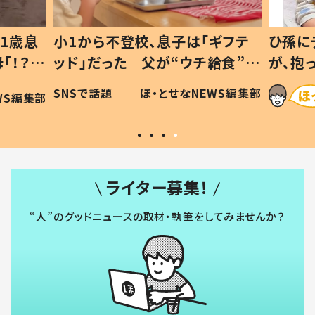
1歳息
小1から不登校、息子は「ギフテ
ひ孫に
「！？」
ッド」だった 父が“ウチ給食”を
が、抱
に「可愛
作り続ける理由とは #令和の親
「涙が
SNSで話題
ほ・とせなNEWS編集部
WS編集部
#令和の子
い」
ライター募集！
“人”のグッドニュースの取材・執筆をしてみませんか？