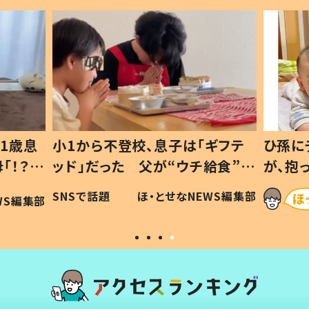
ギフテ
ひ孫にデレデレな80歳じいじ
給食”を
が、抱っこすると…ひ孫の反応に
和の親
「涙が出ました」「可愛くて仕方な
WS編集部
ほ・とせなNEWS編集部
い」