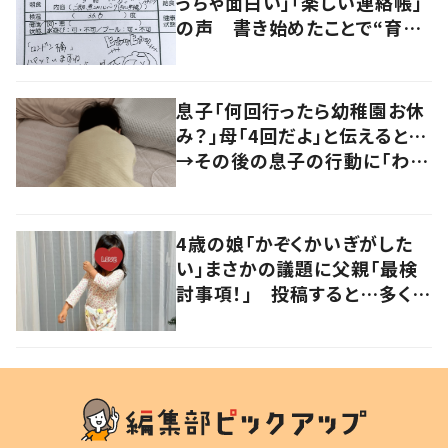
っちゃ面白い」「楽しい連絡帳」
の声 書き始めたことで“育児
に変化”も
息子「何回行ったら幼稚園お休
み？」母「4回だよ」と伝えると…
→その後の息子の行動に「わか
るよその気持ち」「うちの子も！」
の声
4歳の娘「かぞくかいぎがした
い」まさかの議題に父親「最検
討事項！」 投稿すると…多くの
意見が寄せられる！