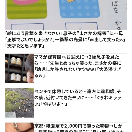
「絵にあう言葉を書きなさい」息子の”まさかの解答”に…母
「正解でよいでしょうか？」→衝撃の光景に「声出して笑ったｗ」
「天才だと思います」
ママが保育園へお迎えに→2歳息子を見た
ら……「先生とめっちゃ笑った」まさかの姿に
「幼児しか許されないヤツww」「大渋滞すぎ
るw」
ベンチで休憩していると…遠方に違和感。そ
の後、近付いてきたモノに……「ぐぅわぁッッ
ッ」「やばいよ…」
京都・祇園祭で2,000円で買った着物→しか
し帰宅後…“驚きの光景”に「良い買い物され