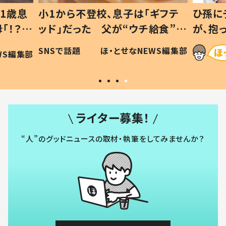
ギフテ
ひ孫にデレデレな80歳じいじ
給食”を
が、抱っこすると…ひ孫の反応に
和の親
「涙が出ました」「可愛くて仕方な
WS編集部
ほ・とせなNEWS編集部
い」
ライター募集！
“人”のグッドニュースの取材・執筆をしてみませんか？