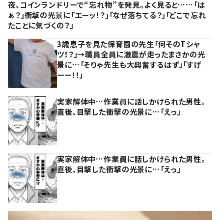
夜、コインランドリーで“忘れ物”を発見。よく見ると……「は
ぁ？」衝撃の光景に「エーッ！？」「なぜ落ちてる？」「どこで忘れ
たことに気づくの？」
3歳息子を見た保育園の先生「何そのTシャ
ツ！？」→職員全員に激震が走ったまさかの光
景に…「そりゃ先生も大興奮するはず」「すげ
ーー！！」
実家解体中…作業員に話しかけられた男性。
直後、目撃した衝撃の光景に…「えっ」
実家解体中…作業員に話しかけられた男性。
直後、目撃した衝撃の光景に…「えっ」