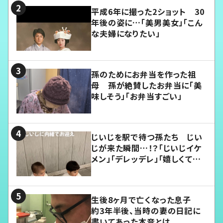
平成6年に撮った2ショット 30
年後の姿に…「美男美女」「こん
な夫婦になりたい」
孫のためにお弁当を作った祖
母 孫が絶賛したお弁当に「美
味しそう」「お弁当すごい」
じいじを駅で待つ孫たち じい
じが来た瞬間…！？「じいじイケ
メン」「デレッデレ」「嬉しくて可
愛くてたまらない」「幸せになれ
る」
生後8ヶ月で亡くなった息子
約3年半後、当時の妻の日記に
書いてあった本音とは