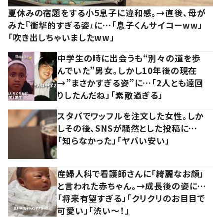
夏休みの宿題をする小5息子に違和感。→直後、母が
みた『衝撃的すぎる姿』に…「息子くんサイコーww」
「吹き出しちゃいましたww」
中学生の時に出会うも“別々の道を歩
んでいた”男女。しかし10年後の現在
→”まさかすぎる姿”に…「2人とも遠回
りしたんだね」「素敵過ぎる」
スタバでワッフルを注文した女性。しか
しその後、SNSが騒然とした投稿に…
「知らなかった」「ヤバい安い」
産婦人科で看護師さんに「綺麗なお顔」
と言われた赤ちゃん。→成長後の姿に…
「将来有望すぎる」「クリクリのお目目で
可愛い」「渋い～！」