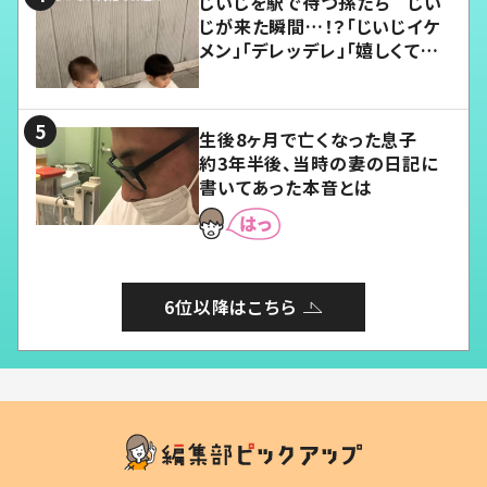
じいじを駅で待つ孫たち じい
じが来た瞬間…！？「じいじイケ
メン」「デレッデレ」「嬉しくて可
愛くてたまらない」「幸せになれ
る」
生後8ヶ月で亡くなった息子
約3年半後、当時の妻の日記に
書いてあった本音とは
6位以降はこちら