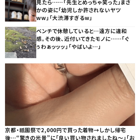
見たら……「先生とめっちゃ笑った」まさ
かの姿に「幼児しか許されないヤツ
ww」「大渋滞すぎるw」
ベンチで休憩していると…遠方に違和
感。その後、近付いてきたモノに……「ぐ
ぅわぁッッッ」「やばいよ…」
京都・祇園祭で2,000円で買った着物→しかし帰宅
後…“驚きの光景”に「良い買い物されましたね～」「お