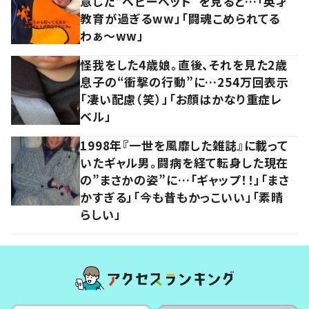
意した“ベビーベッド”を見ると…「英才
教育が過ぎるww」「闘魂こめられてる
わぁ～ww」
怪我をした4歳娘。直後、それを見た2歳
息子の“衝撃の行動”に…254万回表示
「凄い配慮（笑）」「お顔はかなり重症レ
ベル」
1998年『一世を風靡した雑誌』に載って
いたギャル男。闘病を経て転身した現在
の”まさかの姿”に…「ギャップ！！」「まさ
かすぎる」「今も昔もかっこいい」「素晴
らしい」