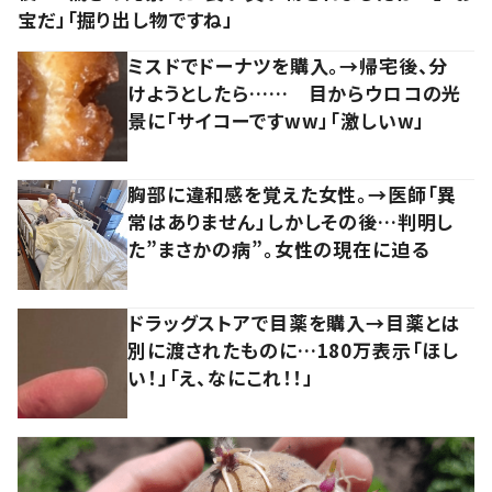
宝だ」「掘り出し物ですね」
ミスドでドーナツを購入。→帰宅後、分
けようとしたら…… 目からウロコの光
景に「サイコーですww」「激しいw」
胸部に違和感を覚えた女性。→医師「異
常はありません」しかしその後…判明し
た”まさかの病”。女性の現在に迫る
ドラッグストアで目薬を購入→目薬とは
別に渡されたものに…180万表示「ほし
い！」「え、なにこれ！！」