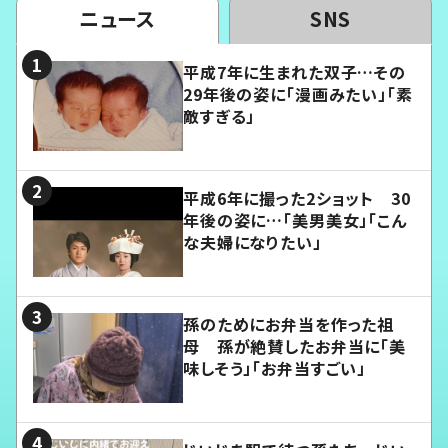
ニュース
SNS
平成7年に生まれた双子…その
29年後の姿に「漫画みたい」「素
敵すぎる」
平成6年に撮った2ショット 30
年後の姿に…「美男美女」「こん
な夫婦になりたい」
孫のためにお弁当を作った祖
母 孫が絶賛したお弁当に「美
味しそう」「お弁当すごい」