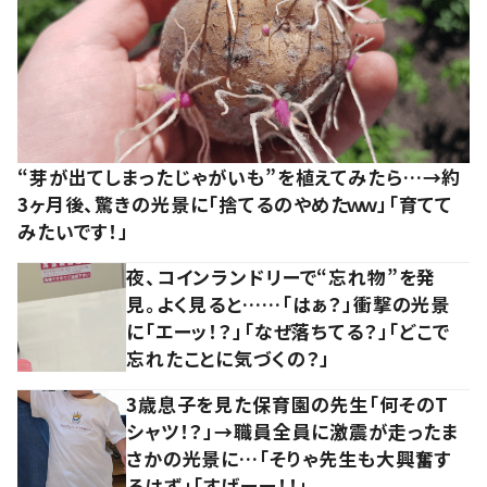
“芽が出てしまったじゃがいも”を植えてみたら…→約
3ヶ月後、驚きの光景に「捨てるのやめたｗｗ」「育てて
みたいです！」
夜、コインランドリーで“忘れ物”を発
見。よく見ると……「はぁ？」衝撃の光景
に「エーッ！？」「なぜ落ちてる？」「どこで
忘れたことに気づくの？」
3歳息子を見た保育園の先生「何そのT
シャツ！？」→職員全員に激震が走ったま
さかの光景に…「そりゃ先生も大興奮す
るはず」「すげーー！！」