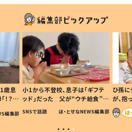
1歳息
小1から不登校、息子は「ギフテ
ひ孫に
「！？」
ッド」だった 父が“ウチ給食”を
が、抱
に「可愛
作り続ける理由とは #令和の親
「涙が
SNSで話題
ほ・とせなNEWS編集部
WS編集部
#令和の子
い」