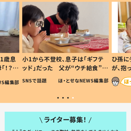
1歳息
小1から不登校、息子は「ギフテ
ひ孫に
「！？」
ッド」だった 父が“ウチ給食”を
が、抱
に「可愛
作り続ける理由とは #令和の親
「涙が
SNSで話題
ほ・とせなNEWS編集部
WS編集部
#令和の子
い」
ライター募集！