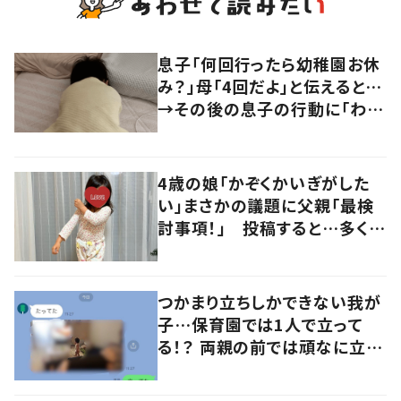
息子「何回行ったら幼稚園お休
み？」母「4回だよ」と伝えると…
→その後の息子の行動に「わか
るよその気持ち」「うちの子も！」
の声
4歳の娘「かぞくかいぎがした
い」まさかの議題に父親「最検
討事項！」 投稿すると…多くの
意見が寄せられる！
つかまり立ちしかできない我が
子…保育園では1人で立って
る！？ 両親の前では頑なに立た
ない1歳児が可愛すぎる…！