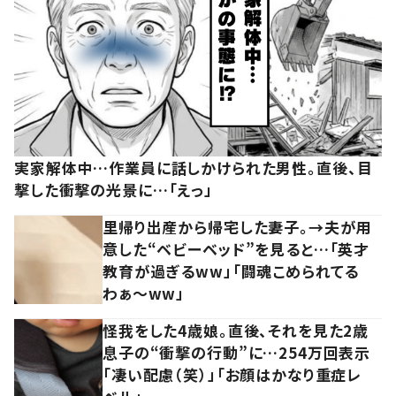
実家解体中…作業員に話しかけられた男性。直後、目
撃した衝撃の光景に…「えっ」
里帰り出産から帰宅した妻子。→夫が用
意した“ベビーベッド”を見ると…「英才
教育が過ぎるww」「闘魂こめられてる
わぁ～ww」
怪我をした4歳娘。直後、それを見た2歳
息子の“衝撃の行動”に…254万回表示
「凄い配慮（笑）」「お顔はかなり重症レ