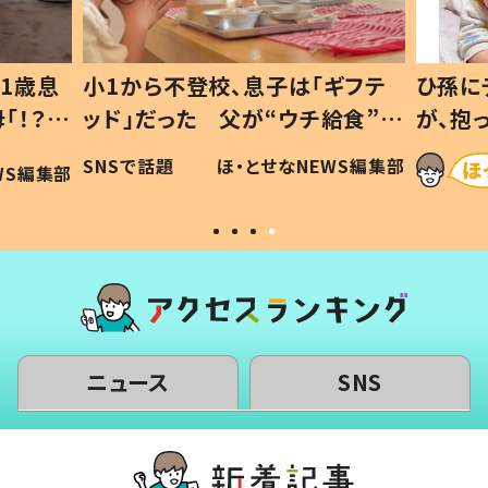
1歳息
小1から不登校、息子は「ギフテ
ひ孫に
「！？」
ッド」だった 父が“ウチ給食”を
が、抱
に「可愛
作り続ける理由とは #令和の親
「涙が
SNSで話題
ほ・とせなNEWS編集部
WS編集部
#令和の子
い」
ニュース
SNS