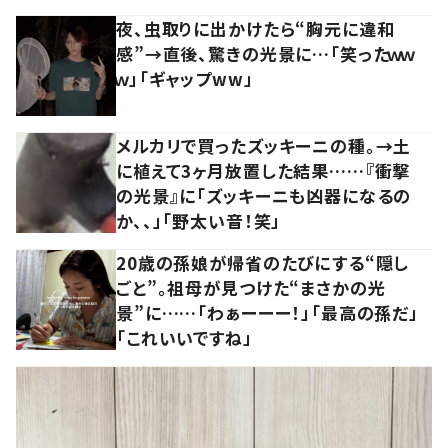
夜、虫取りに出かけたら“胸元に違和
感”→直後、驚きの光景に…「笑ったｗｗ
ｗ」「ギャップww」
メルカリで買ったズッキーニの種。→土
に植えて3ヶ月放置した結果……『衝撃
の光景』に「ズッキーニも凶器になるの
か、、」「野太い音！笑」
20歳の孫娘が帰省のたびにする“隠し
ごと”。祖母が見つけた“まさかの光
景”に……「わぁーーー！」「最高の孫だ」
「これいいですね」