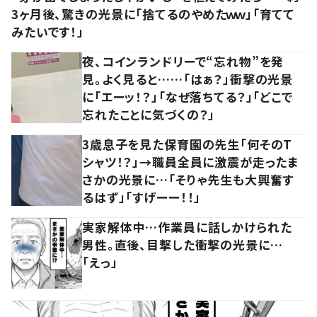
3ヶ月後、驚きの光景に「捨てるのやめたｗｗ」「育てて
みたいです！」
夜、コインランドリーで“忘れ物”を発
見。よく見ると……「はぁ？」衝撃の光景
に「エーッ！？」「なぜ落ちてる？」「どこで
忘れたことに気づくの？」
3歳息子を見た保育園の先生「何そのT
シャツ！？」→職員全員に激震が走ったま
さかの光景に…「そりゃ先生も大興奮す
るはず」「すげーー！！」
実家解体中…作業員に話しかけられた
男性。直後、目撃した衝撃の光景に…
「えっ」