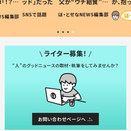
「！？」
ッド」だった 父が“ウチ給食”を
が、抱
に「可愛
作り続ける理由とは #令和の親
「涙が
SNSで話題
ほ・とせなNEWS編集部
WS編集部
#令和の子
い」
ライター募集！
“人”のグッドニュースの取材・執筆をしてみませんか？
お問い合わせページへ