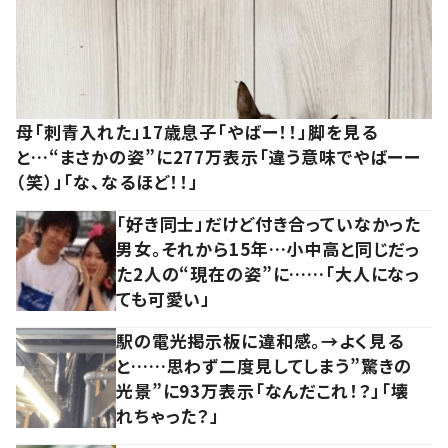
母「刺青入れた」17歳息子「やばー！！」脚を見る
と…“まさかの姿”に277万表示「違う意味でやばーー
（笑）」「な、なるほど！！」
「好き同士」だけど付き合っていなかった
男女。それから15年…小中高と同じだっ
た2人の“現在の姿”に……「大人になっ
ても可愛い」
駅の電光掲示板に違和感。→よく見る
と……思わず二度見してしまう”驚きの
光景”に93万表示「なんだこれ！？」「壊
れちゃった？」