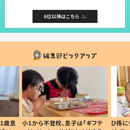
6位以降はこちら
1歳息
小1から不登校、息子は「ギフテ
ひ孫に