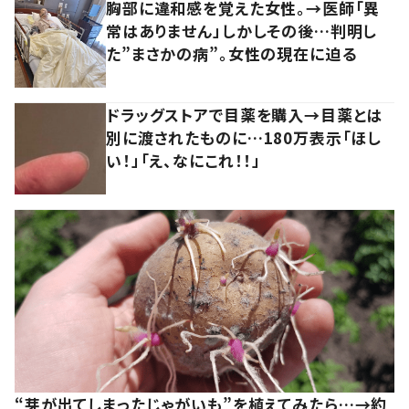
胸部に違和感を覚えた女性。→医師「異
常はありません」しかしその後…判明し
た”まさかの病”。女性の現在に迫る
ドラッグストアで目薬を購入→目薬とは
別に渡されたものに…180万表示「ほし
い！」「え、なにこれ！！」
“芽が出てしまったじゃがいも”を植えてみたら…→約