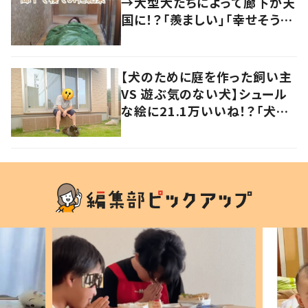
→大型犬たちによって廊下が天
国に！？「羨ましい」「幸せそう」
の声
【犬のために庭を作った飼い主
VS 遊ぶ気のない犬】シュール
な絵に21.1万いいね！？「犬の
強い意志を感じる」