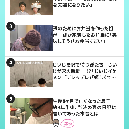
な夫婦になりたい」
孫のためにお弁当を作った祖
母 孫が絶賛したお弁当に「美
味しそう」「お弁当すごい」
じいじを駅で待つ孫たち じい
じが来た瞬間…！？「じいじイケ
メン」「デレッデレ」「嬉しくて可
愛くてたまらない」「幸せになれ
る」
生後8ヶ月で亡くなった息子
約3年半後、当時の妻の日記に
書いてあった本音とは