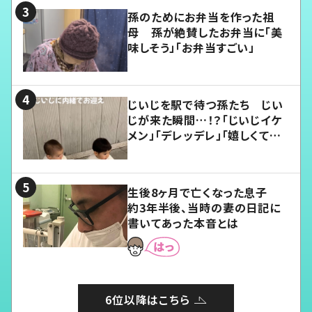
孫のためにお弁当を作った祖
母 孫が絶賛したお弁当に「美
味しそう」「お弁当すごい」
じいじを駅で待つ孫たち じい
じが来た瞬間…！？「じいじイケ
メン」「デレッデレ」「嬉しくて可
愛くてたまらない」「幸せになれ
る」
生後8ヶ月で亡くなった息子
約3年半後、当時の妻の日記に
書いてあった本音とは
6位以降はこちら