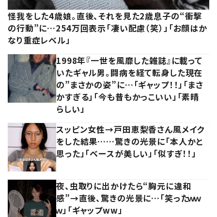
怪我をした4歳娘。直後、それを見た2歳息子の“衝撃
の行動”に…254万回表示「凄い配慮（笑）」「お顔はか
なり重症レベル」
1998年『一世を風靡した雑誌』に載って
いたギャル男。闘病を経て転身した現在
の”まさかの姿”に…「ギャップ！！」「まさ
かすぎる」「今も昔もかっこいい」「素晴
らしい」
スッピン女性→戸田恵梨香さん風メイク
をした結果……驚きの光景に「本人かと
思った」「ベースが美しい」「似すぎ！！」
夜、虫取りに出かけたら“胸元に違和
感”→直後、驚きの光景に…「笑ったｗｗ
ｗ」「ギャップww」