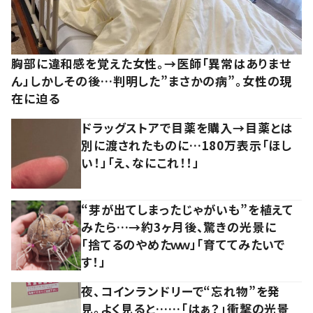
胸部に違和感を覚えた女性。→医師「異常はありませ
ん」しかしその後…判明した”まさかの病”。女性の現
在に迫る
ドラッグストアで目薬を購入→目薬とは
別に渡されたものに…180万表示「ほし
い！」「え、なにこれ！！」
“芽が出てしまったじゃがいも”を植えて
みたら…→約3ヶ月後、驚きの光景に
「捨てるのやめたｗｗ」「育ててみたいで
す！」
夜、コインランドリーで“忘れ物”を発
見。よく見ると……「はぁ？」衝撃の光景