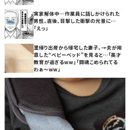
実家解体中…作業員に話しかけられた
男性。直後、目撃した衝撃の光景に…
「えっ」
里帰り出産から帰宅した妻子。→夫が用
意した“ベビーベッド”を見ると…「英才
教育が過ぎるww」「闘魂こめられてる
わぁ～ww」