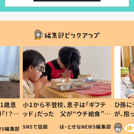
1歳息
小1から不登校、息子は「ギフテ
ひ孫に
「！？」
ッド」だった 父が“ウチ給食”を
が、抱
に「可愛
作り続ける理由とは #令和の親
「涙が
SNSで話題
ほ・とせなNEWS編集部
WS編集部
#令和の子
い」