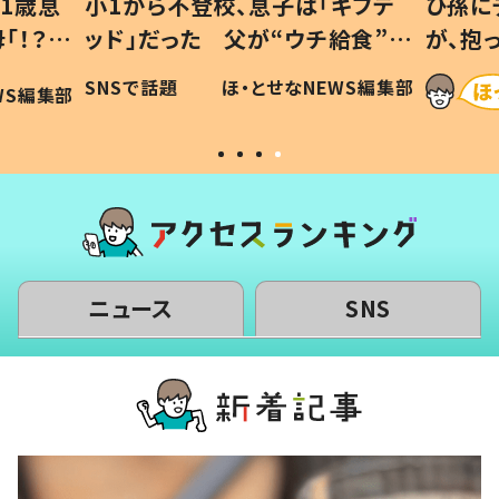
1歳息
小1から不登校、息子は「ギフテ
ひ孫に
「！？」
ッド」だった 父が“ウチ給食”を
が、抱
に「可愛
作り続ける理由とは #令和の親
「涙が
SNSで話題
ほ・とせなNEWS編集部
WS編集部
#令和の子
い」
ニュース
SNS