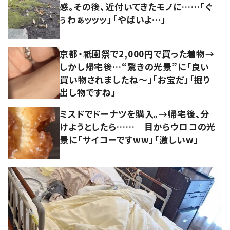
感。その後、近付いてきたモノに……「ぐ
ぅわぁッッッ」「やばいよ…」
京都・祇園祭で2,000円で買った着物→
しかし帰宅後…“驚きの光景”に「良い
買い物されましたね～」「お宝だ」「掘り
出し物ですね」
ミスドでドーナツを購入。→帰宅後、分
けようとしたら…… 目からウロコの光
景に「サイコーですww」「激しいw」