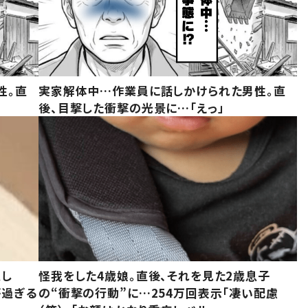
性。直
実家解体中…作業員に話しかけられた男性。直
後、目撃した衝撃の光景に…「えっ」
意し
怪我をした4歳娘。直後、それを見た2歳息子
が過ぎる
の“衝撃の行動”に…254万回表示「凄い配慮