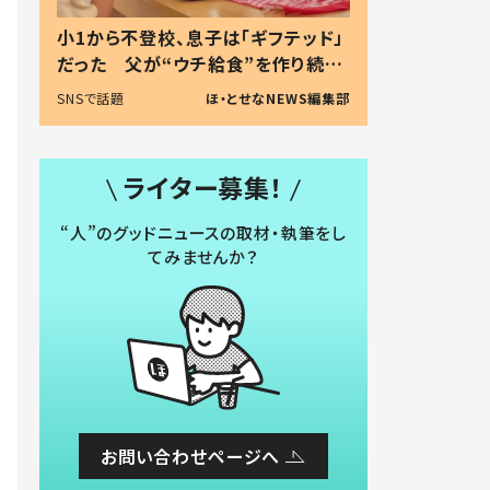
小1から不登校、息子は「ギフテッド」
だった 父が“ウチ給食”を作り続け
る理由とは #令和の親 #令和の子
SNSで話題
ほ・とせなNEWS編集部
ライター募集！
“人”のグッドニュースの取材・執筆をし
てみませんか？
お問い合わせページへ