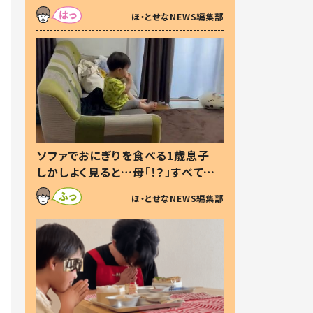
た本音とは
ほ・とせなNEWS編集部
ソファでおにぎりを食べる1歳息子
しかしよく見ると…母「！？」すべてを
察した母の投稿に「可愛いから許
ほ・とせなNEWS編集部
す！」「現行犯〜」