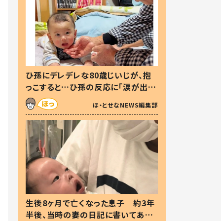
ひ孫にデレデレな80歳じいじが、抱
っこすると…ひ孫の反応に「涙が出ま
した」「可愛くて仕方ない」
ほ・とせなNEWS編集部
生後8ヶ月で亡くなった息子 約3年
半後、当時の妻の日記に書いてあっ