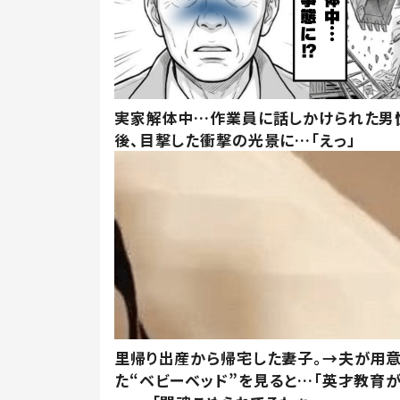
実家解体中…作業員に話しかけられた男
後、目撃した衝撃の光景に…「えっ」
里帰り出産から帰宅した妻子。→夫が用
た“ベビーベッド”を見ると…「英才教育