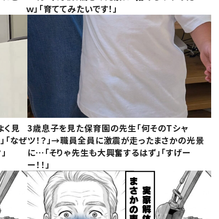
ｗ」「育ててみたいです！」
よく見
3歳息子を見た保育園の先生「何そのTシャ
」「なぜ
ツ！？」→職員全員に激震が走ったまさかの光景
」
に…「そりゃ先生も大興奮するはず」「すげー
ー！！」