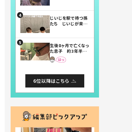
賛したお弁当に「美
味しそう」「お弁当す
ごい」
じいじを駅で待つ孫
たち じいじが来た
瞬間…！？「じいじイ
ケメン」「デレッデレ」
「嬉しくて可愛くてた
生後8ヶ月で亡くなっ
まらない」「幸せにな
た息子 約3年半
れる」
後、当時の妻の日記
に書いてあった本音
とは
6位以降はこちら