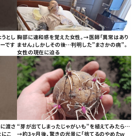
ようとし
胸部に違和感を覚えた女性。→医師「異常はあり
ーです
ません」しかしその後…判明した”まさかの病”。
女性の現在に迫る
別に渡さ
“芽が出てしまったじゃがいも”を植えてみたら…
なにこ
→約3ヶ月後、驚きの光景に「捨てるのやめたｗ