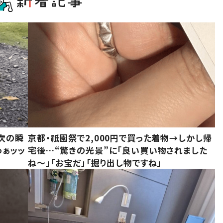
次の瞬
京都・祇園祭で2,000円で買った着物→しかし帰
わぁッッ
宅後…“驚きの光景”に「良い買い物されました
ね～」「お宝だ」「掘り出し物ですね」