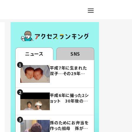
ニュース
SNS
平成7年に生まれた
双子…その29年後
の姿に「漫画みたい」
「素敵すぎる」
平成6年に撮った2シ
ョット 30年後の姿
に…「美男美女」「こ
んな夫婦になりた
い」
孫のためにお弁当を
作った祖母 孫が絶