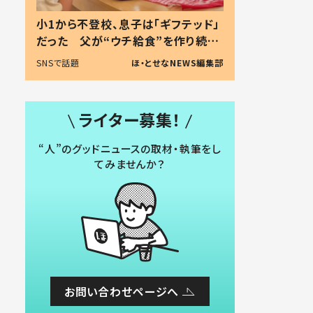
小1から不登校、息子は「ギフテッド」
だった 父が“ウチ給食”を作り続け
る理由とは #令和の親 #令和の子
SNSで話題
ほ・とせなNEWS編集部
ライター募集！
“人”のグッドニュースの取材・執筆をし
てみませんか？
お問い合わせページへ