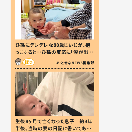
ひ孫にデレデレな80歳じいじが、抱
っこすると…ひ孫の反応に「涙が出ま
した」「可愛くて仕方ない」
ほ・とせなNEWS編集部
生後8ヶ月で亡くなった息子 約3年
半後、当時の妻の日記に書いてあっ