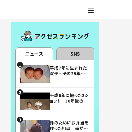
ニュース
SNS
平成7年に生まれた
双子…その29年後
の姿に「漫画みたい」
「素敵すぎる」
平成6年に撮った2シ
ョット 30年後の姿
に…「美男美女」「こ
んな夫婦になりた
い」
孫のためにお弁当を
作った祖母 孫が絶