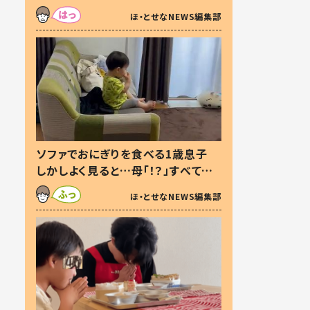
た本音とは
ほ・とせなNEWS編集部
ソファでおにぎりを食べる1歳息子
しかしよく見ると…母「！？」すべてを
察した母の投稿に「可愛いから許
ほ・とせなNEWS編集部
す！」「現行犯〜」