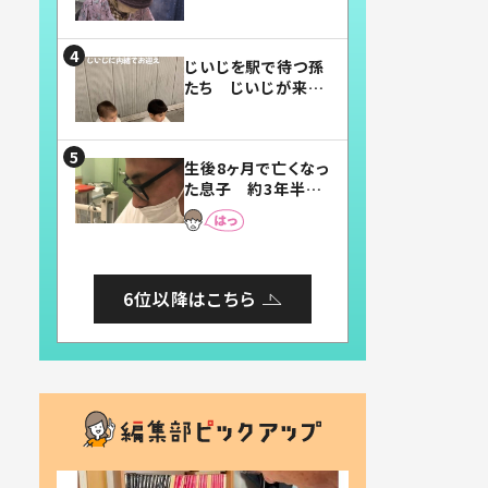
賛したお弁当に「美
味しそう」「お弁当す
ごい」
じいじを駅で待つ孫
たち じいじが来た
瞬間…！？「じいじイ
ケメン」「デレッデレ」
「嬉しくて可愛くてた
生後8ヶ月で亡くなっ
まらない」「幸せにな
た息子 約3年半
れる」
後、当時の妻の日記
に書いてあった本音
とは
6位以降はこちら