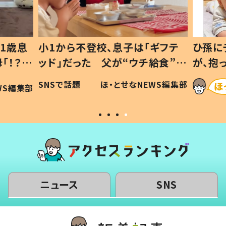
1歳息
小1から不登校、息子は「ギフテ
ひ孫に
「！？」
ッド」だった 父が“ウチ給食”を
が、抱
に「可愛
作り続ける理由とは #令和の親
「涙が
SNSで話題
ほ・とせなNEWS編集部
WS編集部
#令和の子
い」
ニュース
SNS