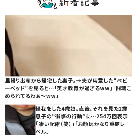
里帰り出産から帰宅した妻子。→夫が用意した“ベビ
ーベッド”を見ると…「英才教育が過ぎるww」「闘魂こ
められてるわぁ～ww」
怪我をした4歳娘。直後、それを見た2歳
息子の“衝撃の行動”に…254万回表示
「凄い配慮（笑）」「お顔はかなり重症レ
ベル」