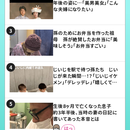
年後の姿に…「美男美女」「こん
な夫婦になりたい」
孫のためにお弁当を作った祖
母 孫が絶賛したお弁当に「美
味しそう」「お弁当すごい」
じいじを駅で待つ孫たち じい
じが来た瞬間…！？「じいじイケ
メン」「デレッデレ」「嬉しくて可
愛くてたまらない」「幸せになれ
る」
生後8ヶ月で亡くなった息子
約3年半後、当時の妻の日記に
書いてあった本音とは