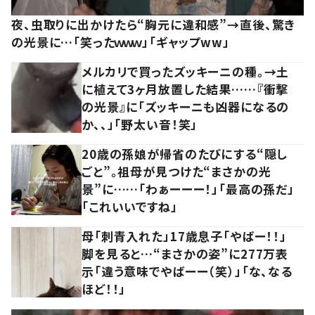
夜、虫取りに出かけたら“胸元に違和感”→直後、驚き
の光景に…「笑ったｗｗｗ」「ギャップww」
メルカリで買ったズッキーニの種。→土
に植えて3ヶ月放置した結果……『衝撃
の光景』に「ズッキーニも凶器になるの
か、、」「野太い音！笑」
20歳の孫娘が帰省のたびにする“隠し
ごと”。祖母が見つけた“まさかの光
景”に……「わぁーーー！」「最高の孫だ」
「これいいですね」
母「刺青入れた」17歳息子「やばー！！」
脚を見ると…“まさかの姿”に277万表
示「違う意味でやばーー（笑）」「な、なる
ほど！！」