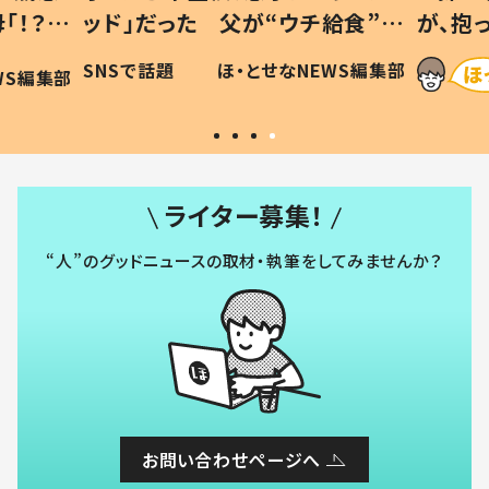
「！？」
ッド」だった 父が“ウチ給食”を
が、抱
に「可愛
作り続ける理由とは #令和の親
「涙が
SNSで話題
ほ・とせなNEWS編集部
WS編集部
#令和の子
い」
ライター募集！
“人”のグッドニュースの取材・執筆をしてみませんか？
お問い合わせページへ