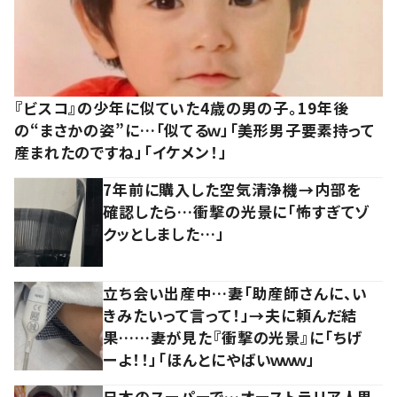
『ビスコ』の少年に似ていた4歳の男の子。19年後
の“まさかの姿”に…「似てるｗ」「美形男子要素持って
産まれたのですね」「イケメン！」
7年前に購入した空気清浄機→内部を
確認したら…衝撃の光景に「怖すぎてゾ
クッとしました…」
立ち会い出産中…妻「助産師さんに、い
きみたいって言って！」→夫に頼んだ結
果……妻が見た『衝撃の光景』に「ちげ
ーよ！！」「ほんとにやばいｗｗｗ」
日本のスーパーで…オーストラリア人男