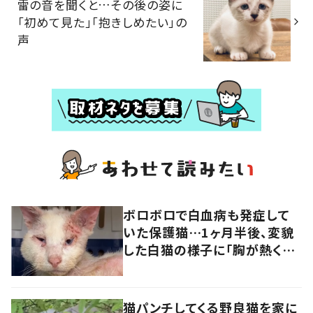
雷の音を聞くと…その後の姿に
「初めて見た」「抱きしめたい」の
声
ボロボロで白血病も発症して
いた保護猫…1ヶ月半後、変貌
した白猫の様子に「胸が熱くな
ります」「幸せになって」の声
猫パンチしてくる野良猫を家に