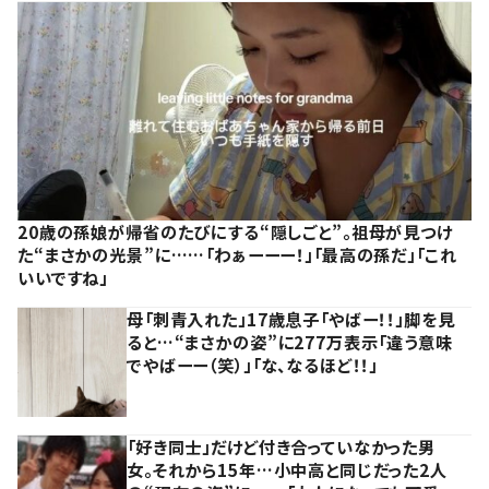
20歳の孫娘が帰省のたびにする“隠しごと”。祖母が見つけ
た“まさかの光景”に……「わぁーーー！」「最高の孫だ」「これ
いいですね」
母「刺青入れた」17歳息子「やばー！！」脚を見
ると…“まさかの姿”に277万表示「違う意味
でやばーー（笑）」「な、なるほど！！」
「好き同士」だけど付き合っていなかった男
女。それから15年…小中高と同じだった2人