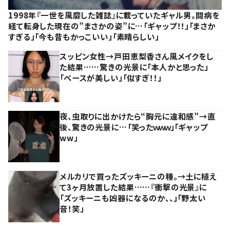
1998年『一世を風靡した雑誌』に載っていたギャル男。闘病を
経て転身した現在の”まさかの姿”に…「ギャップ！！」「まさか
すぎる」「今も昔もかっこいい」「素晴らしい」
スッピン女性→戸田恵梨香さん風メイクをし
た結果……驚きの光景に「本人かと思った」
「ベースが美しい」「似すぎ！！」
夜、虫取りに出かけたら“胸元に違和感”→直
後、驚きの光景に…「笑ったｗｗｗ」「ギャップ
ww」
メルカリで買ったズッキーニの種。→土に植え
て3ヶ月放置した結果……『衝撃の光景』に
「ズッキーニも凶器になるのか、、」「野太い
音！笑」