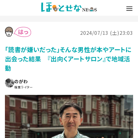
2024/07/13 (土)23:03
「読書が嫌いだった」そんな男性が本やアートに
出会った結果 『出向くアートサロン』で地域活
動
のがわ
複業ライター