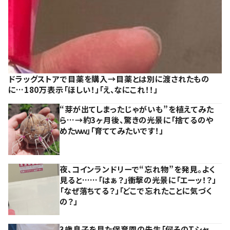
ドラッグストアで目薬を購入→目薬とは別に渡されたもの
に…180万表示「ほしい！」「え、なにこれ！！」
“芽が出てしまったじゃがいも”を植えてみた
ら…→約3ヶ月後、驚きの光景に「捨てるのや
めたｗｗ」「育ててみたいです！」
夜、コインランドリーで“忘れ物”を発見。よく
見ると……「はぁ？」衝撃の光景に「エーッ！？」
「なぜ落ちてる？」「どこで忘れたことに気づく
の？」
3歳息子を見た保育園の先生「何そのTシャ