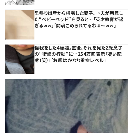
里帰り出産から帰宅した妻子。→夫が用意し
た“ベビーベッド”を見ると…「英才教育が過
ぎるww」「闘魂こめられてるわぁ～ww」
怪我をした4歳娘。直後、それを見た2歳息子
の“衝撃の行動”に…254万回表示「凄い配
慮（笑）」「お顔はかなり重症レベル」