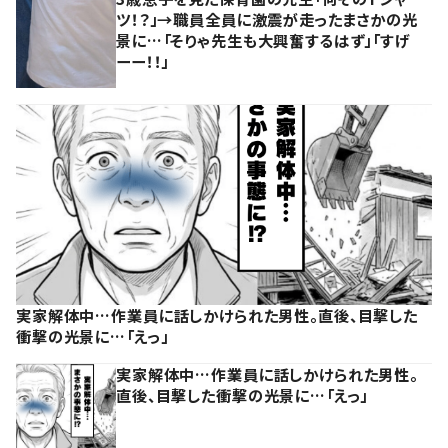
ツ！？」→職員全員に激震が走ったまさかの光
景に…「そりゃ先生も大興奮するはず」「すげ
ーー！！」
実家解体中…作業員に話しかけられた男性。直後、目撃した
衝撃の光景に…「えっ」
実家解体中…作業員に話しかけられた男性。
直後、目撃した衝撃の光景に…「えっ」