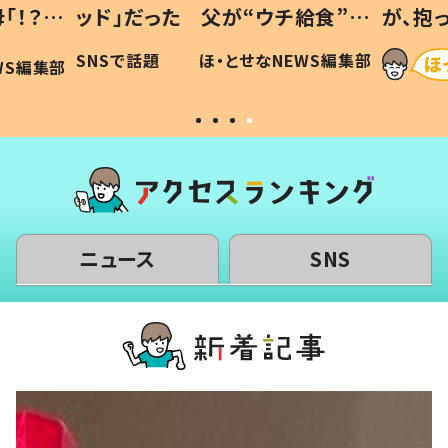
給食”を
が、抱っこすると…ひ孫の反応に
和の親
「涙が出ました」「可愛くて仕方な
WS編集部
ほ・とせなNEWS編集部
い」
ニュース
SNS