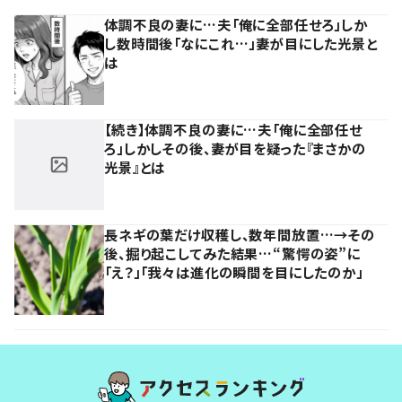
体調不良の妻に…夫「俺に全部任せろ」しか
し数時間後「なにこれ…」妻が目にした光景と
は
【続き】体調不良の妻に…夫「俺に全部任せ
ろ」しかしその後、妻が目を疑った『まさかの
光景』とは
長ネギの葉だけ収穫し、数年間放置…→その
後、掘り起こしてみた結果…“驚愕の姿”に
「え？」「我々は進化の瞬間を目にしたのか」