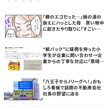
の声
「親のエゴだった…」娘の涙の
訴えにハッとした母 買い物中
に起きたやり取りに「すごい分
かる」「改めて気付かされた」
“紙パック”に疑問を持った小
学生が企業に問い合わせ→企
業からの丁寧な対応に「素晴ら
しい」の声
「八王子からJリーグへ！」おも
しろ看板で話題の不動産会社
社長の野望に迫る