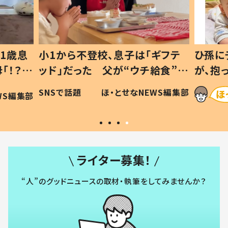
1歳息
小1から不登校、息子は「ギフテ
ひ孫に
「！？」
ッド」だった 父が“ウチ給食”を
が、抱
に「可愛
作り続ける理由とは #令和の親
「涙が
SNSで話題
ほ・とせなNEWS編集部
WS編集部
#令和の子
い」
ライター募集！
“人”のグッドニュースの取材・執筆をしてみませんか？