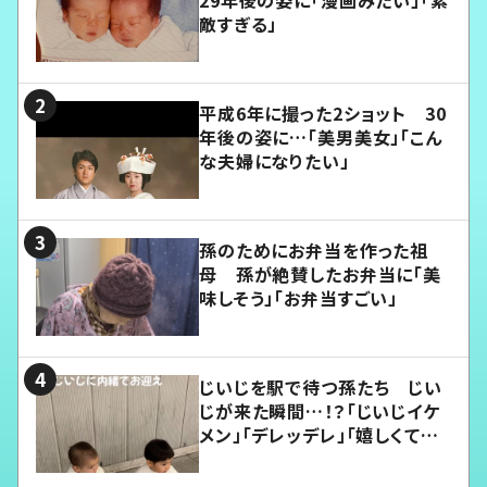
29年後の姿に「漫画みたい」「素
敵すぎる」
平成6年に撮った2ショット 30
年後の姿に…「美男美女」「こん
な夫婦になりたい」
孫のためにお弁当を作った祖
母 孫が絶賛したお弁当に「美
味しそう」「お弁当すごい」
じいじを駅で待つ孫たち じい
じが来た瞬間…！？「じいじイケ
メン」「デレッデレ」「嬉しくて可
愛くてたまらない」「幸せになれ
る」