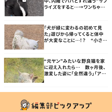
中、内緒でパパとすれ違う”サプ
ライズをすると…→ワンちゃん
の反応に「可愛すぎる」「賢い
子」の声
「犬が緑に変わるの初めて見
た」遊びから帰ってくると体中
が大変なことに…！？ “小さい
秋を見つけた犬”が可愛い…！
“元ヤン”みたいな野良猫を家
に迎え入れたら… 数ヶ月後、
激変した姿に「全然違う」「アイ
ドル」の声