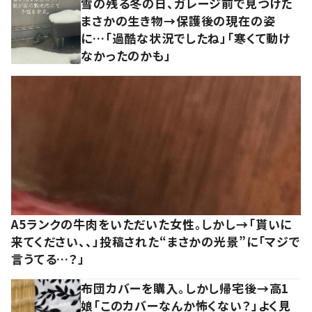
雪の残る冬の日、ガレージ前で見つけた
まさかの生き物→保護後の現在の姿
に…「過酷な状況でしたね」「寒くて動け
なかったのかも」
A5ランクの牛肉をいただいた女性。しかし→「貰いに
来てください、、」投稿された“まさかの光景”に「マジで
言うてる…？」
布団カバーを購入。しかし帰宅後→高1
娘「このカバーなんか怖くない？」よく見