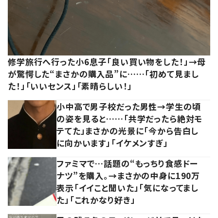
修学旅行へ行った小6息子「良い買い物をした！」→母
が驚愕した“まさかの購入品”に……「初めて見まし
た！」「いいセンス」「素晴らしい！」
小中高で男子校だった男性→学生の頃
の姿を見ると……「共学だったら絶対モ
テてた」まさかの光景に「今から告白し
に向かいます」「イケメンすぎ」
ファミマで…話題の“もっちり食感ドー
ナツ”を購入。→まさかの中身に190万
表示「イイこと聞いた」「気になってまし
た」「これかなり好き」