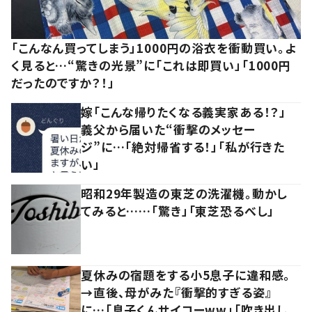
「こんなん買ってしまう」1000円の浴衣を衝動買い。よ
く見ると…“驚きの光景”に「これは即買い」「1000円
だったのですか？！」
嫁「こんな帰りたくなる義実家ある！？」
義父から届いた“衝撃のメッセー
ジ”に…「絶対帰省する！」「私が行きた
い」
昭和29年製造の東芝の洗濯機。動かし
てみると……「驚き」「東芝恐るべし」
夏休みの宿題をする小5息子に違和感。
→直後、母がみた『衝撃的すぎる姿』
に…「息子くんサイコーww」「吹き出し