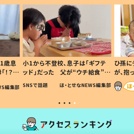
1歳息
小1から不登校、息子は「ギフテ
ひ孫に
「！？」
ッド」だった 父が“ウチ給食”を
が、抱
に「可愛
作り続ける理由とは #令和の親
「涙が
SNSで話題
ほ・とせなNEWS編集部
WS編集部
#令和の子
い」