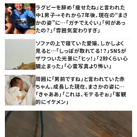
ラグビーを辞め「痩せたね」と言われた
中1男子→それから7年後、現在の“まさ
かの姿”に…「ガチでえぐい」「何があっ
たの？」「雰囲気変わりすぎ」
ソファの上で寝ていた愛猫。しかしよく
見ると…「しっぽが取れてる！？」SNSが
ザワついた光景に「ヒッ！」「2秒くらい心
臓止まった」「心霊写真より怖い」
周囲に「男前ですね」と言われていた赤
ちゃん。成長した現在、まさかの姿に…
「きゃああ」「これは、モテるぞぉ」「客観
的にイケメン」