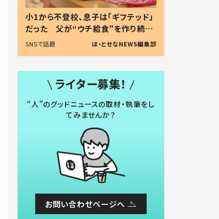
小1から不登校、息子は「ギフテッド」
だった 父が“ウチ給食”を作り続け
る理由とは #令和の親 #令和の子
SNSで話題
ほ・とせなNEWS編集部
ライター募集！
“人”のグッドニュースの取材・執筆をし
てみませんか？
お問い合わせページへ