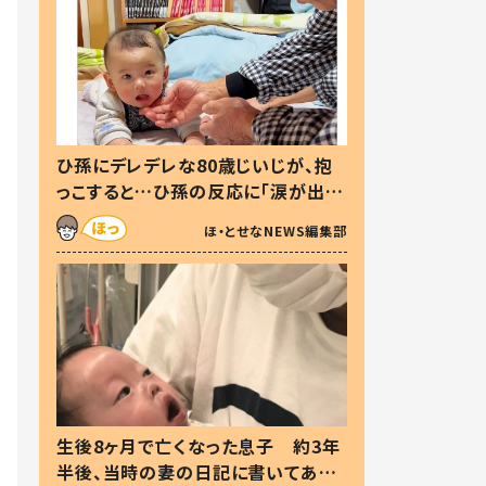
ひ孫にデレデレな80歳じいじが、抱
っこすると…ひ孫の反応に「涙が出ま
した」「可愛くて仕方ない」
ほ・とせなNEWS編集部
生後8ヶ月で亡くなった息子 約3年
半後、当時の妻の日記に書いてあっ