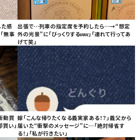
した感
出張で…列車の指定席を予約したら…→“想定
に「無事
外の光景”に「びっくりするｗｗ」「連れて行ってあ
げて笑」
衝動買
嫁「こんな帰りたくなる義実家ある！？」義父から
即買い」
届いた“衝撃のメッセージ”に…「絶対帰省す
る！」「私が行きたい」