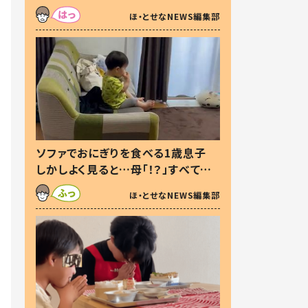
た本音とは
ほ・とせなNEWS編集部
ソファでおにぎりを食べる1歳息子
しかしよく見ると…母「！？」すべてを
察した母の投稿に「可愛いから許
ほ・とせなNEWS編集部
す！」「現行犯〜」