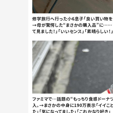
修学旅行へ行った小6息子「良い買い物を
→母が驚愕した“まさかの購入品”に……
て見ました！」「いいセンス」「素晴らしい！
ファミマで…話題の“もっちり食感ドーナ
入。→まさかの中身に190万表示「イイこ
た」「気になってました」「これかなり好き」