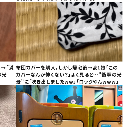
し→「貰
布団カバーを購入。しかし帰宅後→高1娘「この
の光
カバーなんか怖くない？」よく見ると…”衝撃の光
景”に「吹き出しましたww」「ロックやんwww」