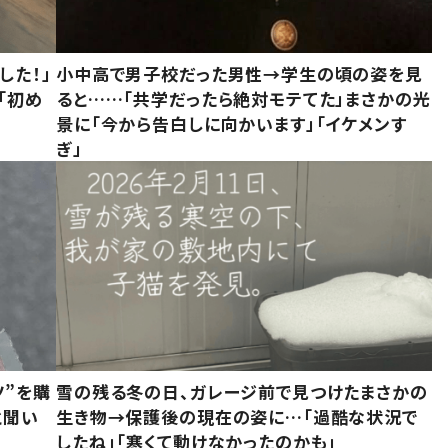
した！」
小中高で男子校だった男性→学生の頃の姿を見
「初め
ると……「共学だったら絶対モテてた」まさかの光
」
景に「今から告白しに向かいます」「イケメンす
ぎ」
ツ”を購
雪の残る冬の日、ガレージ前で見つけたまさかの
と聞い
生き物→保護後の現在の姿に…「過酷な状況で
したね」「寒くて動けなかったのかも」