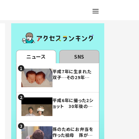
ニュース
SNS
平成7年に生まれた
双子…その29年後
の姿に「漫画みたい」
「素敵すぎる」
平成6年に撮った2シ
ョット 30年後の姿
に…「美男美女」「こ
んな夫婦になりた
い」
孫のためにお弁当を
作った祖母 孫が絶