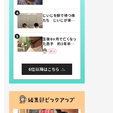
賛したお弁当に「美
味しそう」「お弁当す
ごい」
じいじを駅で待つ孫
たち じいじが来た
瞬間…！？「じいじイ
ケメン」「デレッデレ」
「嬉しくて可愛くてた
生後8ヶ月で亡くなっ
まらない」「幸せにな
た息子 約3年半
れる」
後、当時の妻の日記
に書いてあった本音
とは
6位以降はこちら